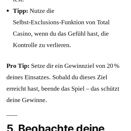
Tipp:
Nutze die
Selbst‑Exclusions‑Funktion von Total
Casino, wenn du das Gefühl hast, die
Kontrolle zu verlieren.
Pro Tip:
Setze dir ein Gewinnziel von 20 %
deines Einsatzes. Sobald du dieses Ziel
erreicht hast, beende das Spiel – das schützt
deine Gewinne.
5. Beobachte deine