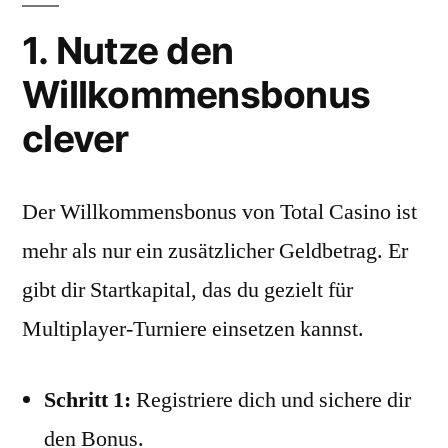
1. Nutze den
Willkommensbonus
clever
Der Willkommensbonus von Total Casino ist
mehr als nur ein zusätzlicher Geldbetrag. Er
gibt dir Startkapital, das du gezielt für
Multiplayer‑Turniere einsetzen kannst.
Schritt 1:
Registriere dich und sichere dir
den Bonus.