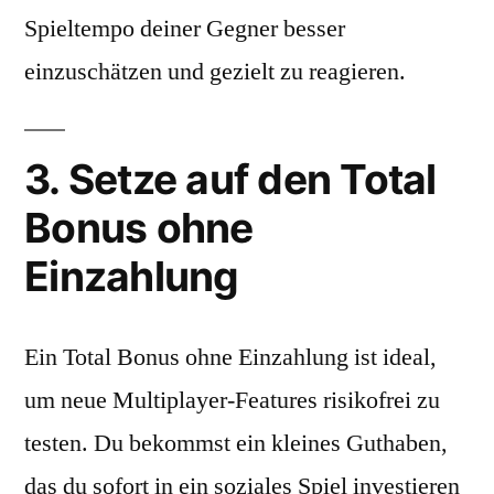
Spieltempo deiner Gegner besser
einzuschätzen und gezielt zu reagieren.
3. Setze auf den Total
Bonus ohne
Einzahlung
Ein Total Bonus ohne Einzahlung ist ideal,
um neue Multiplayer‑Features risikofrei zu
testen. Du bekommst ein kleines Guthaben,
das du sofort in ein soziales Spiel investieren