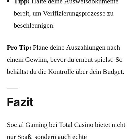
Tipp:
Halte deine Ausweisdokumente
bereit, um Verifizierungsprozesse zu
beschleunigen.
Pro Tip:
Plane deine Auszahlungen nach
einem Gewinn, bevor du erneut spielst. So
behältst du die Kontrolle über dein Budget.
Fazit
Social Gaming bei Total Casino bietet nicht
nur Spaß, sondern auch echte