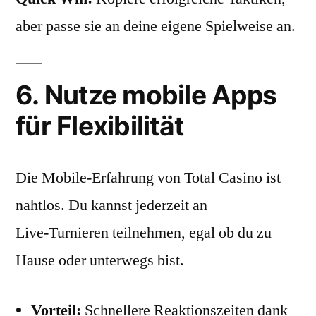
aber passe sie an deine eigene Spielweise an.
6. Nutze mobile Apps
für Flexibilität
Die Mobile‑Erfahrung von Total Casino ist
nahtlos. Du kannst jederzeit an
Live‑Turnieren teilnehmen, egal ob du zu
Hause oder unterwegs bist.
Vorteil:
Schnellere Reaktionszeiten dank