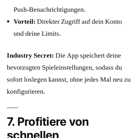
Push‑Benachrichtigungen.
Vorteil:
Direkter Zugriff auf dein Konto
und deine Limits.
Industry Secret:
Die App speichert deine
bevorzugten Spieleinstellungen, sodass du
sofort loslegen kannst, ohne jedes Mal neu zu
konfigurieren.
7. Profitiere von
schnellen