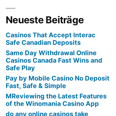
Neueste Beiträge
Casinos That Accept Interac
Safe Canadian Deposits
Same Day Withdrawal Online
Casinos Canada Fast Wins and
Safe Play
Pay by Mobile Casino No Deposit
Fast, Safe & Simple
MReviewing the Latest Features
of the Winomania Casino App
do any online casinos take