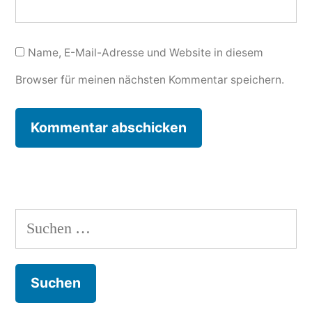
Name, E-Mail-Adresse und Website in diesem
Browser für meinen nächsten Kommentar speichern.
Suchen
nach: