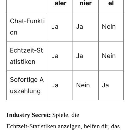
aler
nier
el
Chat‑Funkti
Ja
Ja
Nein
on
Echtzeit‑St
Ja
Ja
Nein
atistiken
Sofortige A
Ja
Nein
Ja
uszahlung
Industry Secret:
Spiele, die
Echtzeit‑Statistiken anzeigen, helfen dir, das