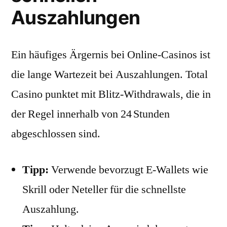
Auszahlungen
Ein häufiges Ärgernis bei Online‑Casinos ist
die lange Wartezeit bei Auszahlungen. Total
Casino punktet mit Blitz‑Withdrawals, die in
der Regel innerhalb von 24 Stunden
abgeschlossen sind.
Tipp:
Verwende bevorzugt E‑Wallets wie
Skrill oder Neteller für die schnellste
Auszahlung.