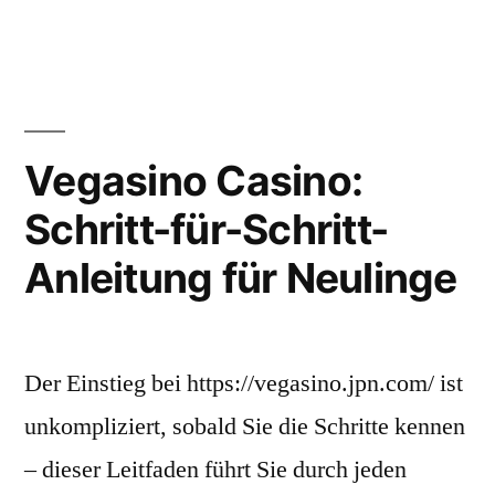
Vegasino Casino:
Schritt-für-Schritt-
Anleitung für Neulinge
Der Einstieg bei https://vegasino.jpn.com/ ist
unkompliziert, sobald Sie die Schritte kennen
– dieser Leitfaden führt Sie durch jeden