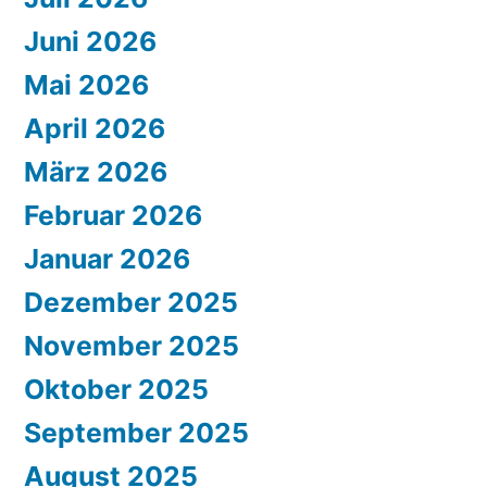
Juni 2026
Mai 2026
April 2026
März 2026
Februar 2026
Januar 2026
Dezember 2025
November 2025
Oktober 2025
September 2025
August 2025