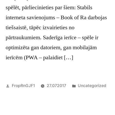
spēlēt, pārliecinieties par šiem: Stabils
interneta savienojums – Book of Ra darbojas
tiešsaistē, tāpēc izvairieties no
pārtraukumiem. Saderīga ierīce – spēle ir
optimizēta gan datoriem, gan mobilajām
ierīcēm (PWA – palaidiet […]
Veröffentlicht
Veröffentlicht
FropRnGJF1
27.072017
Uncategorized
von
in