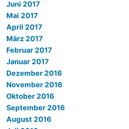
Juni 2017
Mai 2017
April 2017
März 2017
Februar 2017
Januar 2017
Dezember 2016
November 2016
Oktober 2016
September 2016
August 2016