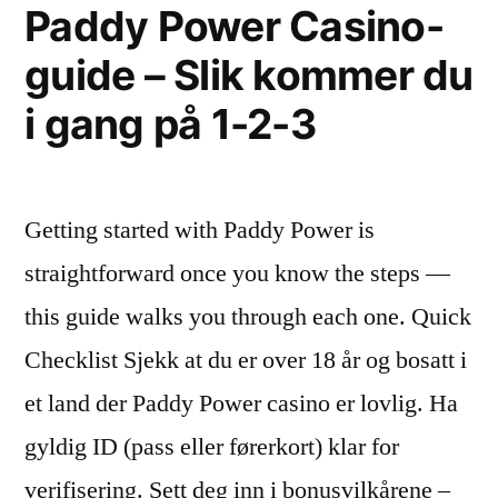
Paddy Power Casino-
guide – Slik kommer du
i gang på 1-2-3
Getting started with Paddy Power is
straightforward once you know the steps —
this guide walks you through each one. Quick
Checklist Sjekk at du er over 18 år og bosatt i
et land der Paddy Power casino er lovlig. Ha
gyldig ID (pass eller førerkort) klar for
verifisering. Sett deg inn i bonusvilkårene –