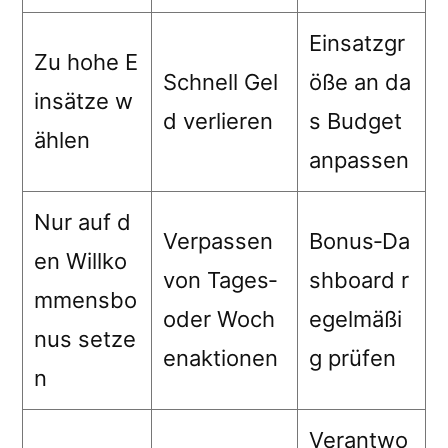
Einsatzgr
Zu hohe E
Schnell Gel
öße an da
insätze w
d verlieren
s Budget
ählen
anpassen
Nur auf d
Verpassen
Bonus‑Da
en Willko
von Tages‑
shboard r
mmensbo
oder Woch
egelmäßi
nus setze
enaktionen
g prüfen
n
Verantwo