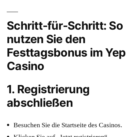
Schritt‑für‑Schritt: So
nutzen Sie den
Festtagsbonus im Yep
Casino
1. Registrierung
abschließen
Besuchen Sie die Startseite des Casinos.