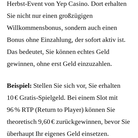
Herbst‑Event von Yep Casino. Dort erhalten
Sie nicht nur einen großzügigen
Willkommensbonus, sondern auch einen
Bonus ohne Einzahlung, der sofort aktiv ist.
Das bedeutet, Sie können echtes Geld
gewinnen, ohne erst Geld einzuzahlen.
Beispiel:
Stellen Sie sich vor, Sie erhalten
10 € Gratis‑Spielgeld. Bei einem Slot mit
96 % RTP (Return to Player) können Sie
theoretisch 9,60 € zurückgewinnen, bevor Sie
überhaupt Ihr eigenes Geld einsetzen.