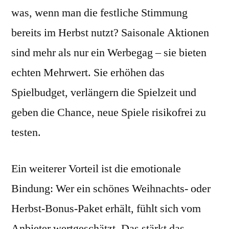
was, wenn man die festliche Stimmung
bereits im Herbst nutzt? Saisonale Aktionen
sind mehr als nur ein Werbegag – sie bieten
echten Mehrwert. Sie erhöhen das
Spielbudget, verlängern die Spielzeit und
geben die Chance, neue Spiele risikofrei zu
testen.
Ein weiterer Vorteil ist die emotionale
Bindung: Wer ein schönes Weihnachts‑ oder
Herbst‑Bonus‑Paket erhält, fühlt sich vom
Anbieter wertgeschätzt. Das stärkt das