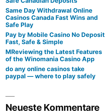
Safe Canadian Deposits
Same Day Withdrawal Online
Casinos Canada Fast Wins and
Safe Play
Pay by Mobile Casino No Deposit
Fast, Safe & Simple
MReviewing the Latest Features
of the Winomania Casino App
do any online casinos take
paypal — where to play safely
Neueste Kommentare