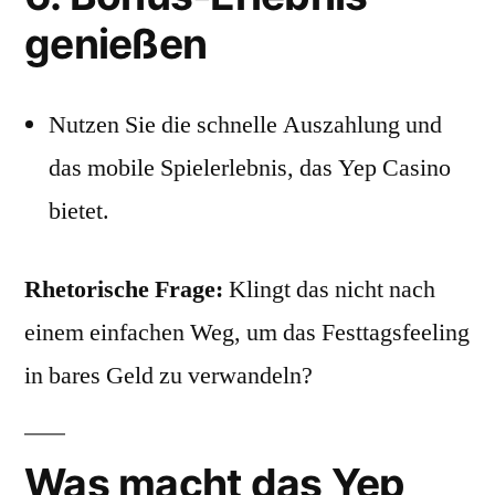
genießen
Nutzen Sie die schnelle Auszahlung und
das mobile Spielerlebnis, das Yep Casino
bietet.
Rhetorische Frage:
Klingt das nicht nach
einem einfachen Weg, um das Festtagsfeeling
in bares Geld zu verwandeln?
Was macht das Yep