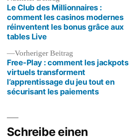
Beitrag:
Le Club des Millionnaires :
Beitragsnavigation
comment les casinos modernes
réinventent les bonus grâce aux
tables Live
Vorheriger
Vorheriger Beitrag
Beitrag:
Free‑Play : comment les jackpots
virtuels transforment
l’apprentissage du jeu tout en
sécurisant les paiements
Schreibe einen