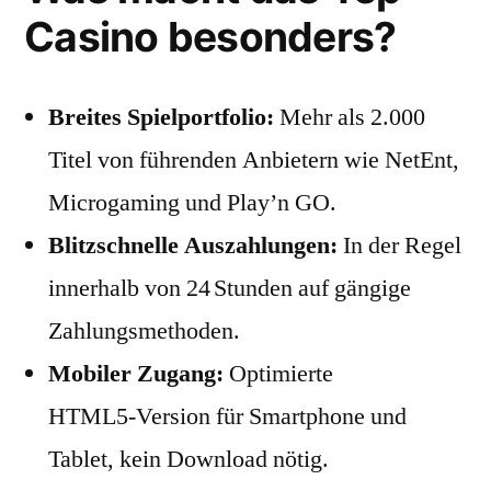
Casino besonders?
Breites Spielportfolio:
Mehr als 2.000
Titel von führenden Anbietern wie NetEnt,
Microgaming und Play’n GO.
Blitzschnelle Auszahlungen:
In der Regel
innerhalb von 24 Stunden auf gängige
Zahlungsmethoden.
Mobiler Zugang:
Optimierte
HTML5‑Version für Smartphone und
Tablet, kein Download nötig.