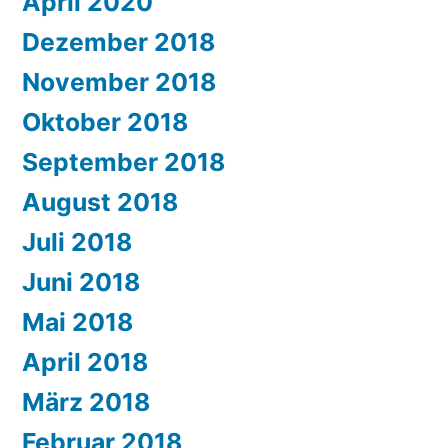
April 2020
Dezember 2018
November 2018
Oktober 2018
September 2018
August 2018
Juli 2018
Juni 2018
Mai 2018
April 2018
März 2018
Februar 2018