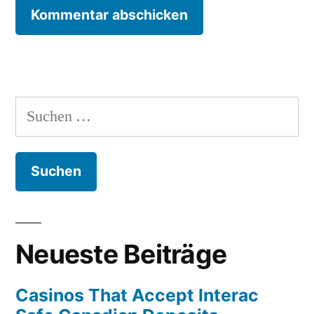
Suchen
nach:
Neueste Beiträge
Casinos That Accept Interac