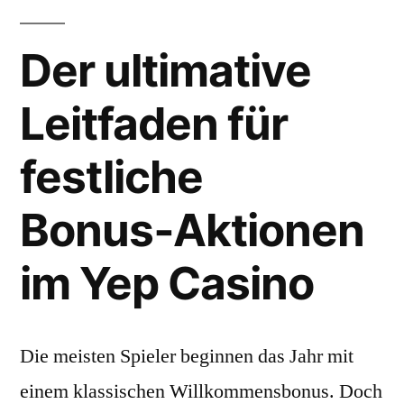
ultimative
Leitfaden
Der ultimative
für
festliche
Leitfaden für
Bonus‑Aktionen
im
festliche
Yep
Casino
Bonus‑Aktionen
im Yep Casino
Die meisten Spieler beginnen das Jahr mit
einem klassischen Willkommensbonus. Doch