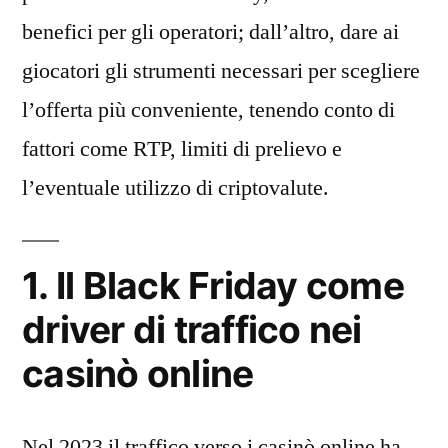
benefici per gli operatori; dall’altro, dare ai
giocatori gli strumenti necessari per scegliere
l’offerta più conveniente, tenendo conto di
fattori come RTP, limiti di prelievo e
l’eventuale utilizzo di criptovalute.
1. Il Black Friday come
driver di traffico nei
casinò online
Nel 2023 il traffico verso i casinò online ha