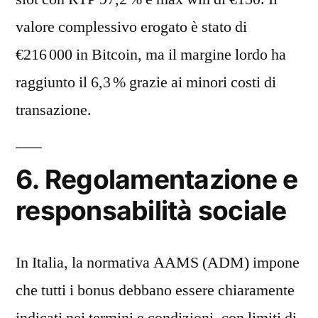
valore complessivo erogato è stato di
€216 000 in Bitcoin, ma il margine lordo ha
raggiunto il 6,3 % grazie ai minori costi di
transazione.
6. Regolamentazione e
responsabilità sociale
In Italia, la normativa AAMS (ADM) impone
che tutti i bonus debbano essere chiaramente