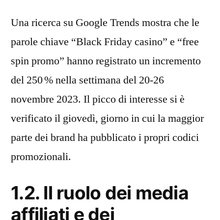
Una ricerca su Google Trends mostra che le
parole chiave “Black Friday casino” e “free
spin promo” hanno registrato un incremento
del 250 % nella settimana del 20‑26
novembre 2023. Il picco di interesse si è
verificato il giovedì, giorno in cui la maggior
parte dei brand ha pubblicato i propri codici
promozionali.
1.2. Il ruolo dei media
affiliati e dei