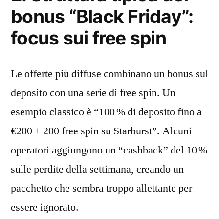
bonus “Black Friday”:
focus sui free spin
Le offerte più diffuse combinano un bonus sul
deposito con una serie di free spin. Un
esempio classico è “100 % di deposito fino a
€200 + 200 free spin su Starburst”. Alcuni
operatori aggiungono un “cashback” del 10 %
sulle perdite della settimana, creando un
pacchetto che sembra troppo allettante per
essere ignorato.