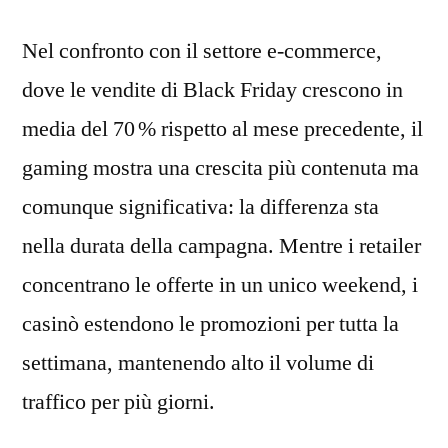
Nel confronto con il settore e‑commerce,
dove le vendite di Black Friday crescono in
media del 70 % rispetto al mese precedente, il
gaming mostra una crescita più contenuta ma
comunque significativa: la differenza sta
nella durata della campagna. Mentre i retailer
concentrano le offerte in un unico weekend, i
casinò estendono le promozioni per tutta la
settimana, mantenendo alto il volume di
traffico per più giorni.