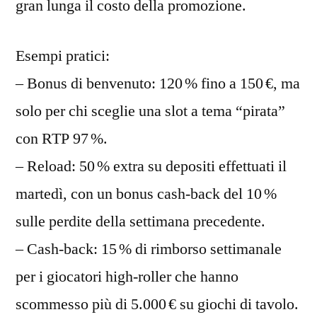
gran lunga il costo della promozione.
Esempi pratici:
– Bonus di benvenuto: 120 % fino a 150 €, ma
solo per chi sceglie una slot a tema “pirata”
con RTP 97 %.
– Reload: 50 % extra su depositi effettuati il
martedì, con un bonus cash‑back del 10 %
sulle perdite della settimana precedente.
– Cash‑back: 15 % di rimborso settimanale
per i giocatori high‑roller che hanno
scommesso più di 5.000 € su giochi di tavolo.