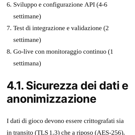
Sviluppo e configurazione API (4‑6
settimane)
Test di integrazione e validazione (2
settimane)
Go‑live con monitoraggio continuo (1
settimana)
4.1. Sicurezza dei dati e
anonimizzazione
I dati di gioco devono essere crittografati sia
in transito (TLS 1.3) che a riposo (AES‑256).