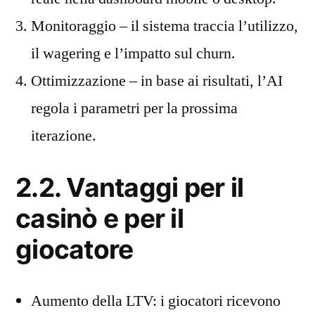
Monitoraggio – il sistema traccia l’utilizzo,
il wagering e l’impatto sul churn.
Ottimizzazione – in base ai risultati, l’AI
regola i parametri per la prossima
iterazione.
2.2. Vantaggi per il
casinò e per il
giocatore
Aumento della LTV: i giocatori ricevono