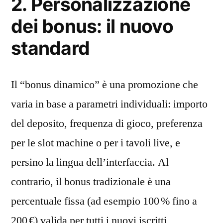
2. Personalizzazione
dei bonus: il nuovo
standard
Il “bonus dinamico” è una promozione che
varia in base a parametri individuali: importo
del deposito, frequenza di gioco, preferenza
per le slot machine o per i tavoli live, e
persino la lingua dell’interfaccia. Al
contrario, il bonus tradizionale è una
percentuale fissa (ad esempio 100 % fino a
200 €) valida per tutti i nuovi iscritti,