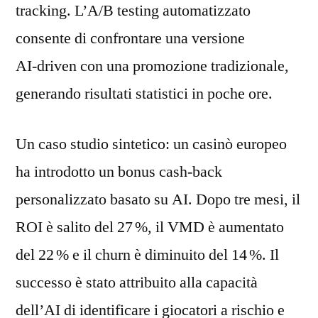
tracking. L’A/B testing automatizzato
consente di confrontare una versione
AI‑driven con una promozione tradizionale,
generando risultati statistici in poche ore.
Un caso studio sintetico: un casinò europeo
ha introdotto un bonus cash‑back
personalizzato basato su AI. Dopo tre mesi, il
ROI è salito del 27 %, il VMD è aumentato
del 22 % e il churn è diminuito del 14 %. Il
successo è stato attribuito alla capacità
dell’AI di identificare i giocatori a rischio e