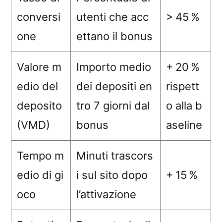
conversi
utenti che acc
> 45 %
one
ettano il bonus
Valore m
Importo medio
+ 20 %
edio del
dei depositi en
rispett
deposito
tro 7 giorni dal
o alla b
(VMD)
bonus
aseline
Tempo m
Minuti trascors
edio di gi
i sul sito dopo
+ 15 %
oco
l’attivazione