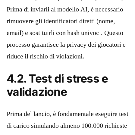
Prima di inviarli al modello AI, è necessario
rimuovere gli identificatori diretti (nome,
email) e sostituirli con hash univoci. Questo
processo garantisce la privacy dei giocatori e
riduce il rischio di violazioni.
4.2. Test di stress e
validazione
Prima del lancio, è fondamentale eseguire test
di carico simulando almeno 100.000 richieste