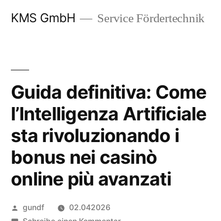
Zum
KMS GmbH
Service Fördertechnik
Inhalt
springen
Guida definitiva: Come
l’Intelligenza Artificiale
sta rivoluzionando i
bonus nei casinò
online più avanzati
Veröffentlicht
gundf
02.042026
von
zu