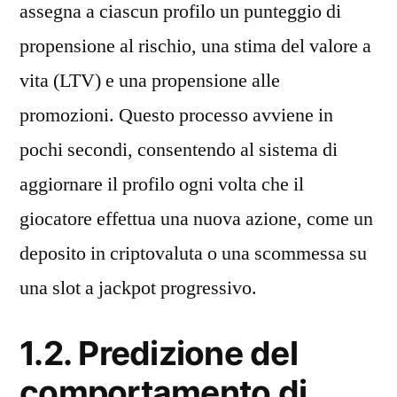
assegna a ciascun profilo un punteggio di
propensione al rischio, una stima del valore a
vita (LTV) e una propensione alle
promozioni. Questo processo avviene in
pochi secondi, consentendo al sistema di
aggiornare il profilo ogni volta che il
giocatore effettua una nuova azione, come un
deposito in criptovaluta o una scommessa su
una slot a jackpot progressivo.
1.2. Predizione del
comportamento di