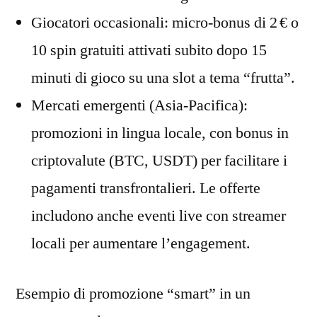
Giocatori occasionali: micro‑bonus di 2 € o
10 spin gratuiti attivati subito dopo 15
minuti di gioco su una slot a tema “frutta”.
Mercati emergenti (Asia‑Pacifica):
promozioni in lingua locale, con bonus in
criptovalute (BTC, USDT) per facilitare i
pagamenti transfrontalieri. Le offerte
includono anche eventi live con streamer
locali per aumentare l’engagement.
Esempio di promozione “smart” in un