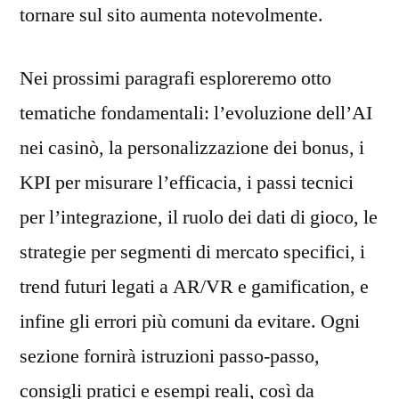
tornare sul sito aumenta notevolmente.
Nei prossimi paragrafi esploreremo otto
tematiche fondamentali: l’evoluzione dell’AI
nei casinò, la personalizzazione dei bonus, i
KPI per misurare l’efficacia, i passi tecnici
per l’integrazione, il ruolo dei dati di gioco, le
strategie per segmenti di mercato specifici, i
trend futuri legati a AR/VR e gamification, e
infine gli errori più comuni da evitare. Ogni
sezione fornirà istruzioni passo‑passo,
consigli pratici e esempi reali, così da