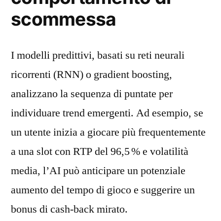
scommessa
I modelli predittivi, basati su reti neurali
ricorrenti (RNN) o gradient boosting,
analizzano la sequenza di puntate per
individuare trend emergenti. Ad esempio, se
un utente inizia a giocare più frequentemente
a una slot con RTP del 96,5 % e volatilità
media, l’AI può anticipare un potenziale
aumento del tempo di gioco e suggerire un
bonus di cash‑back mirato.