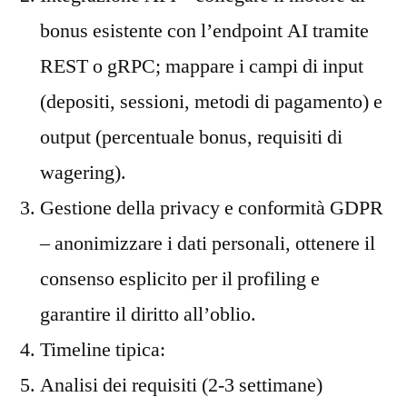
bonus esistente con l’endpoint AI tramite
REST o gRPC; mappare i campi di input
(depositi, sessioni, metodi di pagamento) e
output (percentuale bonus, requisiti di
wagering).
Gestione della privacy e conformità GDPR
– anonimizzare i dati personali, ottenere il
consenso esplicito per il profiling e
garantire il diritto all’oblio.
Timeline tipica:
Analisi dei requisiti (2‑3 settimane)