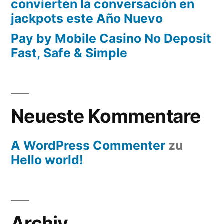
convierten la conversación en
jackpots este Año Nuevo
Pay by Mobile Casino No Deposit
Fast, Safe & Simple
Neueste Kommentare
A WordPress Commenter
zu
Hello world!
Archiv