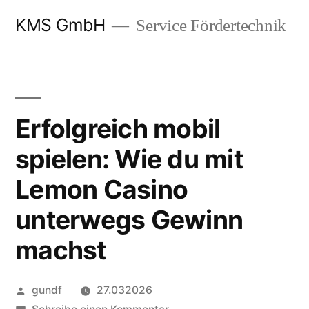
Zum
KMS GmbH
Service Fördertechnik
Inhalt
springen
Erfolgreich mobil
spielen: Wie du mit
Lemon Casino
unterwegs Gewinn
machst
Veröffentlicht
gundf
27.032026
von
zu