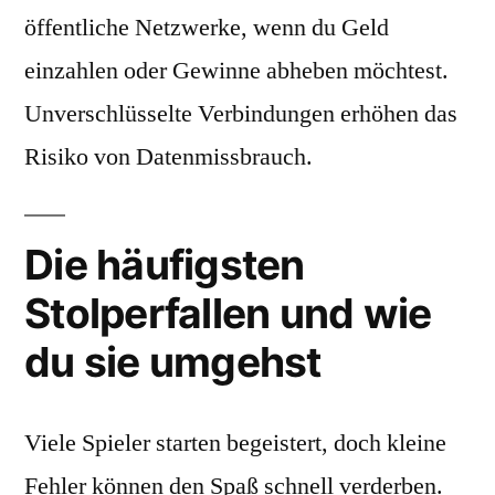
öffentliche Netzwerke, wenn du Geld
einzahlen oder Gewinne abheben möchtest.
Unverschlüsselte Verbindungen erhöhen das
Risiko von Datenmissbrauch.
Die häufigsten
Stolperfallen und wie
du sie umgehst
Viele Spieler starten begeistert, doch kleine
Fehler können den Spaß schnell verderben.