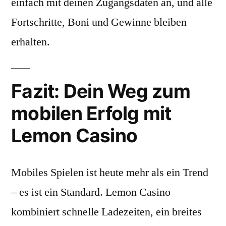
einfach mit deinen Zugangsdaten an, und alle
Fortschritte, Boni und Gewinne bleiben
erhalten.
Fazit: Dein Weg zum
mobilen Erfolg mit
Lemon Casino
Mobiles Spielen ist heute mehr als ein Trend
– es ist ein Standard. Lemon Casino
kombiniert schnelle Ladezeiten, ein breites