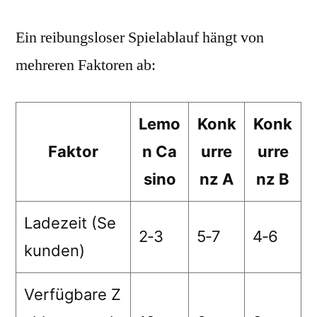
Ein reibungsloser Spielablauf hängt von
mehreren Faktoren ab:
Lemo
Konk
Konk
Faktor
n Ca
urre
urre
sino
nz A
nz B
Ladezeit (Se
2‑3
5‑7
4‑6
kunden)
Verfügbare Z