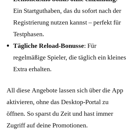
Ein Startguthaben, das du sofort nach der
Registrierung nutzen kannst – perfekt für
Testphasen.
Tägliche Reload‑Bonusse
: Für
regelmäßige Spieler, die täglich ein kleines
Extra erhalten.
All diese Angebote lassen sich über die App
aktivieren, ohne das Desktop‑Portal zu
öffnen. So sparst du Zeit und hast immer
Zugriff auf deine Promotionen.