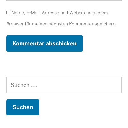
Name, E-Mail-Adresse und Website in diesem
Browser für meinen nächsten Kommentar speichern.
Suchen
nach: