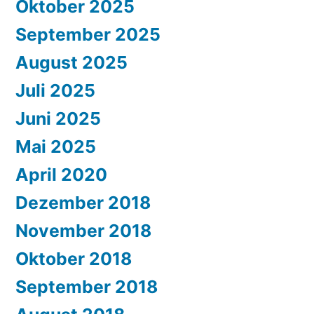
Oktober 2025
September 2025
August 2025
Juli 2025
Juni 2025
Mai 2025
April 2020
Dezember 2018
November 2018
Oktober 2018
September 2018