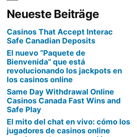
Neueste Beiträge
Casinos That Accept Interac
Safe Canadian Deposits
El nuevo “Paquete de
Bienvenida” que está
revolucionando los jackpots en
los casinos online
Same Day Withdrawal Online
Casinos Canada Fast Wins and
Safe Play
El mito del chat en vivo: cómo los
jugadores de casinos online