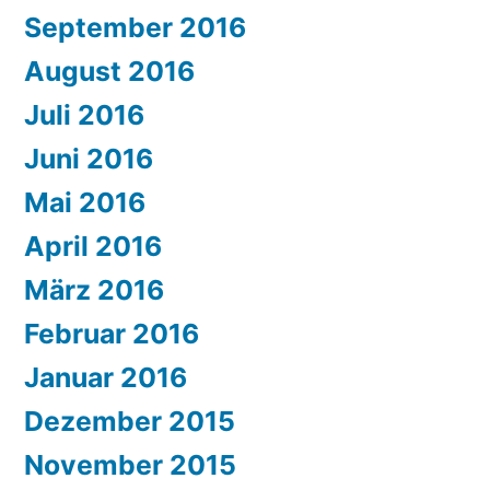
September 2016
August 2016
Juli 2016
Juni 2016
Mai 2016
April 2016
März 2016
Februar 2016
Januar 2016
Dezember 2015
November 2015