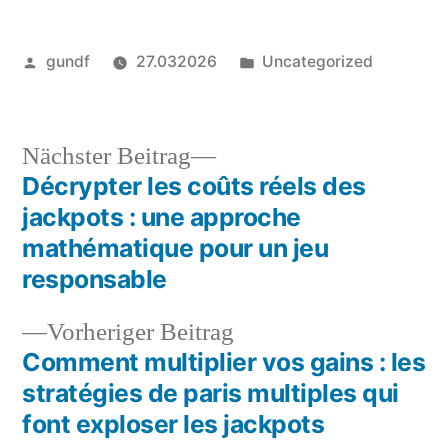
Veröffentlicht
Veröffentlicht
gundf
27.032026
Uncategorized
von
in
Nächster
Nächster Beitrag
Beitrag:
Décrypter les coûts réels des
Beitragsnavigation
jackpots : une approche
mathématique pour un jeu
responsable
Vorheriger
Vorheriger Beitrag
Beitrag:
Comment multiplier vos gains : les
stratégies de paris multiples qui
font exploser les jackpots