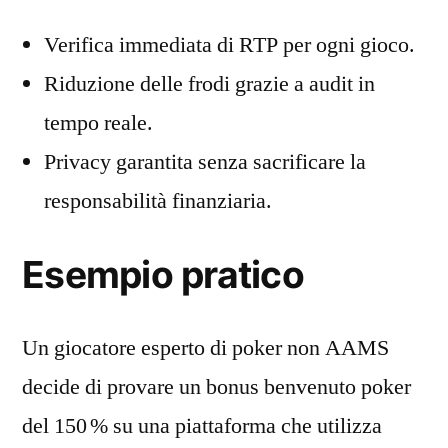
Verifica immediata di RTP per ogni gioco.
Riduzione delle frodi grazie a audit in
tempo reale.
Privacy garantita senza sacrificare la
responsabilità finanziaria.
Esempio pratico
Un giocatore esperto di poker non AAMS
decide di provare un bonus benvenuto poker
del 150 % su una piattaforma che utilizza