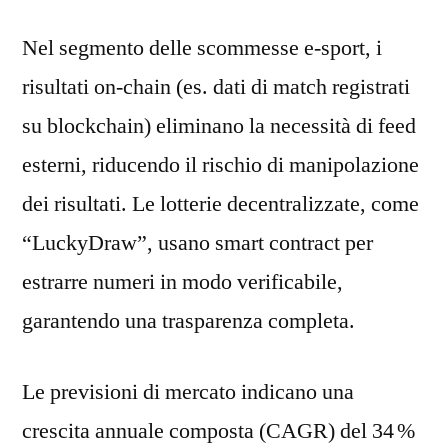
Nel segmento delle scommesse e‑sport, i
risultati on‑chain (es. dati di match registrati
su blockchain) eliminano la necessità di feed
esterni, riducendo il rischio di manipolazione
dei risultati. Le lotterie decentralizzate, come
“LuckyDraw”, usano smart contract per
estrarre numeri in modo verificabile,
garantendo una trasparenza completa.
Le previsioni di mercato indicano una
crescita annuale composta (CAGR) del 34 %