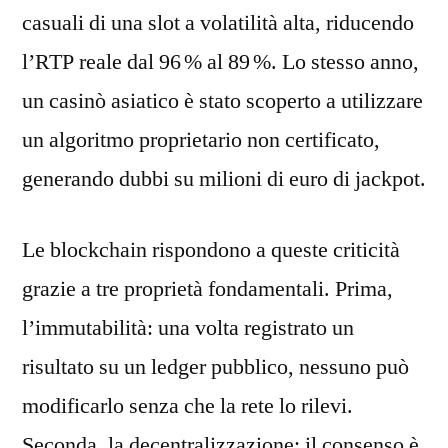
casuali di una slot a volatilità alta, riducendo
l’RTP reale dal 96 % al 89 %. Lo stesso anno,
un casinò asiatico è stato scoperto a utilizzare
un algoritmo proprietario non certificato,
generando dubbi su milioni di euro di jackpot.
Le blockchain rispondono a queste criticità
grazie a tre proprietà fondamentali. Prima,
l’immutabilità: una volta registrato un
risultato su un ledger pubblico, nessuno può
modificarlo senza che la rete lo rilevi.
Seconda, la decentralizzazione: il consenso è