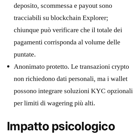
deposito, scommessa e payout sono
tracciabili su blockchain Explorer;
chiunque può verificare che il totale dei
pagamenti corrisponda al volume delle
puntate.
Anonimato protetto. Le transazioni crypto
non richiedono dati personali, ma i wallet
possono integrare soluzioni KYC opzionali
per limiti di wagering più alti.
Impatto psicologico