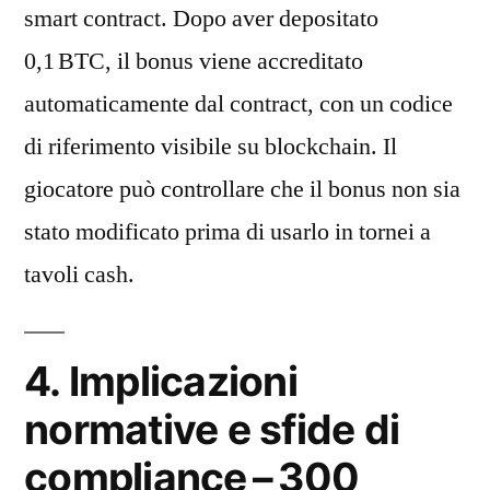
smart contract. Dopo aver depositato
0,1 BTC, il bonus viene accreditato
automaticamente dal contract, con un codice
di riferimento visibile su blockchain. Il
giocatore può controllare che il bonus non sia
stato modificato prima di usarlo in tornei a
tavoli cash.
4. Implicazioni
normative e sfide di
compliance – 300