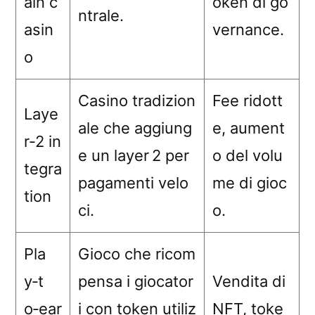
ain c
oken di go
ntrale.
asin
vernance.
o
Casino tradizion
Fee ridott
Laye
ale che aggiung
e, aument
r‑2 in
e un layer 2 per
o del volu
tegra
pagamenti velo
me di gioc
tion
ci.
o.
Pla
Gioco che ricom
y‑t
pensa i giocator
Vendita di
o‑ear
i con token utiliz
NFT, toke