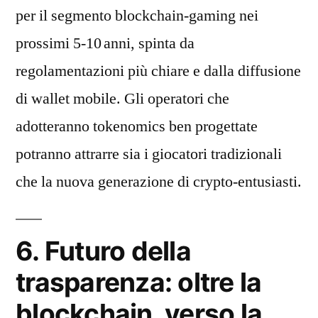
per il segmento blockchain‑gaming nei
prossimi 5‑10 anni, spinta da
regolamentazioni più chiare e dalla diffusione
di wallet mobile. Gli operatori che
adotteranno tokenomics ben progettate
potranno attrarre sia i giocatori tradizionali
che la nuova generazione di crypto‑entusiasti.
6. Futuro della
trasparenza: oltre la
blockchain, verso la