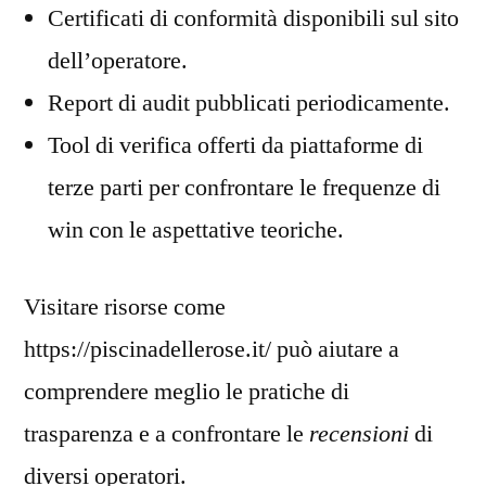
Certificati di conformità disponibili sul sito
dell’operatore.
Report di audit pubblicati periodicamente.
Tool di verifica offerti da piattaforme di
terze parti per confrontare le frequenze di
win con le aspettative teoriche.
Visitare risorse come
https://piscinadellerose.it/ può aiutare a
comprendere meglio le pratiche di
trasparenza e a confrontare le
recensioni
di
diversi operatori.