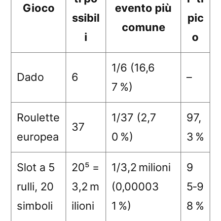
Gioco
evento più
ssibil
pic
comune
i
o
1/6 (16,6
Dado
6
–
7 %)
Roulette
1/37 (2,7
97,
37
europea
0 %)
3 %
Slot a 5
20⁵ =
1/3,2 milioni
9
rulli, 20
3,2 m
(0,00003
5‑9
simboli
ilioni
1 %)
8 %