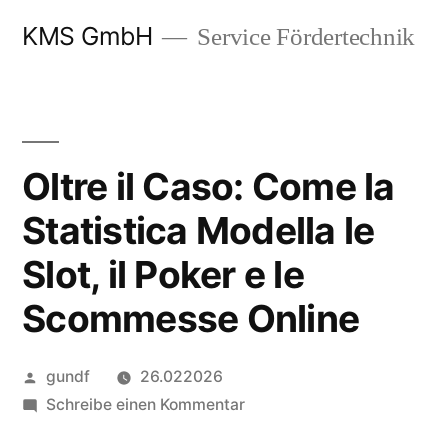
Zum
KMS GmbH
Service Fördertechnik
Inhalt
springen
Oltre il Caso: Come la
Statistica Modella le
Slot, il Poker e le
Scommesse Online
Veröffentlicht
gundf
26.022026
von
zu
Schreibe einen Kommentar
Oltre