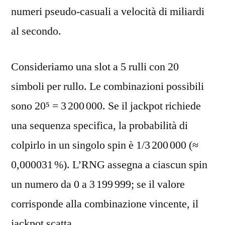
numeri pseudo‑casuali a velocità di miliardi
al secondo.
Consideriamo una slot a 5 rulli con 20
simboli per rullo. Le combinazioni possibili
sono 20⁵ = 3 200 000. Se il jackpot richiede
una sequenza specifica, la probabilità di
colpirlo in un singolo spin è 1/3 200 000 (≈
0,000031 %). L’RNG assegna a ciascun spin
un numero da 0 a 3 199 999; se il valore
corrisponde alla combinazione vincente, il
jackpot scatta.