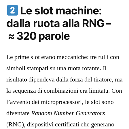
Le slot machine:
dalla ruota alla RNG –
≈ 320 parole
Le prime slot erano meccaniche: tre rulli con
simboli stampati su una ruota rotante. Il
risultato dipendeva dalla forza del tiratore, ma
la sequenza di combinazioni era limitata. Con
l’avvento dei microprocessori, le slot sono
diventate
Random Number Generators
(RNG), dispositivi certificati che generano