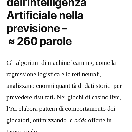
dell’Intelligenza
Artificiale nella
previsione –
≈ 260 parole
Gli algoritmi di machine learning, come la
regressione logistica e le reti neurali,
analizzano enormi quantità di dati storici per
prevedere risultati. Nei giochi di casinò live,
l’AI elabora pattern di comportamento dei
giocatori, ottimizzando le
odds
offerte in
tempo reale.