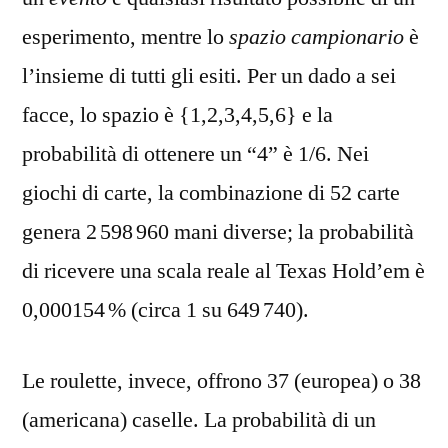
esperimento, mentre lo
spazio campionario
è
l’insieme di tutti gli esiti. Per un dado a sei
facce, lo spazio è {1,2,3,4,5,6} e la
probabilità di ottenere un “4” è 1/6. Nei
giochi di carte, la combinazione di 52 carte
genera 2 598 960 mani diverse; la probabilità
di ricevere una scala reale al Texas Hold’em è
0,000154 % (circa 1 su 649 740).
Le roulette, invece, offrono 37 (europea) o 38
(americana) caselle. La probabilità di un