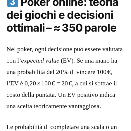
Poker online: teoria
dei giochi e decisioni
ottimali – ≈ 350 parole
Nel poker, ogni decisione può essere valutata
con l’
expected value
(EV). Se una mano ha
una probabilità del 20 % di vincere 100 €,
l’EV è 0,20 × 100 € = 20 €, a cui si sottrae il
costo della puntata. Un EV positivo indica
una scelta teoricamente vantaggiosa.
Le probabilità di completare una scala o un