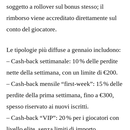
soggetto a rollover sul bonus stesso; il
rimborso viene accreditato direttamente sul
conto del giocatore.
Le tipologie più diffuse a gennaio includono:
– Cash‑back settimanale: 10 % delle perdite
nette della settimana, con un limite di €200.
– Cash‑back mensile “first‑week”: 15 % delle
perdite della prima settimana, fino a €300,
spesso riservato ai nuovi iscritti.
– Cash‑back “VIP”: 20 % per i giocatori con
livello elite, senza limiti di importo.