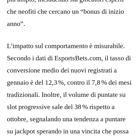
che neofiti che cercano un “bonus di inizio
anno”.
L’impatto sul comportamento è misurabile.
Secondo i dati di EsportsBets.com, il tasso di
conversione medio dei nuovi registrati a
gennaio è del 12,3 %, contro il 7,8 % dei mesi
tradizionali. Inoltre, il volume di puntate su
slot progressive sale del 38 % rispetto a
ottobre, segnalando una tendenza a puntare
su jackpot sperando in una vincita che possa