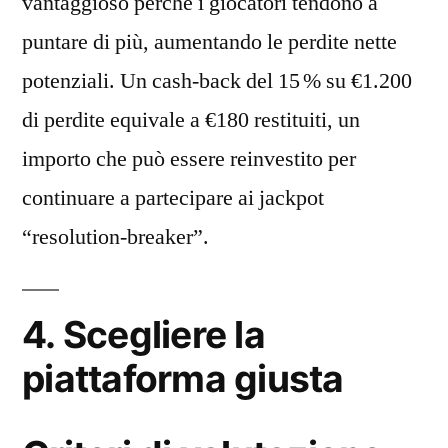
vantaggioso perché i giocatori tendono a
puntare di più, aumentando le perdite nette
potenziali. Un cash‑back del 15 % su €1.200
di perdite equivale a €180 restituiti, un
importo che può essere reinvestito per
continuare a partecipare ai jackpot
“resolution‑breaker”.
4. Scegliere la
piattaforma giusta