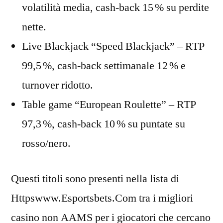
volatilità media, cash‑back 15 % su perdite
nette.
Live Blackjack “Speed Blackjack” – RTP
99,5 %, cash‑back settimanale 12 % e
turnover ridotto.
Table game “European Roulette” – RTP
97,3 %, cash‑back 10 % su puntate su
rosso/nero.
Questi titoli sono presenti nella lista di
Httpswww.Esportsbets.Com tra i migliori
casino non AAMS per i giocatori che cercano