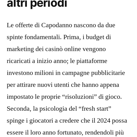
altri periodi
Le offerte di Capodanno nascono da due
spinte fondamentali. Prima, i budget di
marketing dei casinò online vengono
ricaricati a inizio anno; le piattaforme
investono milioni in campagne pubblicitarie
per attirare nuovi utenti che hanno appena
impostato le proprie “risoluzioni” di gioco.
Seconda, la psicologia del “fresh start”
spinge i giocatori a credere che il 2024 possa
essere il loro anno fortunato, rendendoli più