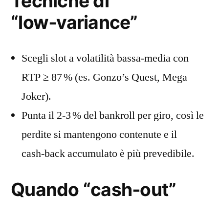
Tecniche di
“low‑variance”
Scegli slot a volatilità bassa‑media con
RTP ≥ 87 % (es. Gonzo’s Quest, Mega
Joker).
Punta il 2‑3 % del bankroll per giro, così le
perdite si mantengono contenute e il
cash‑back accumulato è più prevedibile.
Quando “cash‑out”