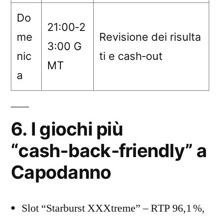
Do
21:00‑2
me
Revisione dei risulta
3:00 G
nic
ti e cash‑out
MT
a
6. I giochi più
“cash‑back‑friendly” a
Capodanno
Slot “Starburst XXXtreme” – RTP 96,1 %,