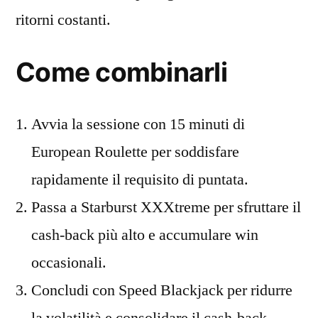
ritorni costanti.
Come combinarli
Avvia la sessione con 15 minuti di
European Roulette per soddisfare
rapidamente il requisito di puntata.
Passa a Starburst XXXtreme per sfruttare il
cash‑back più alto e accumulare win
occasionali.
Concludi con Speed Blackjack per ridurre