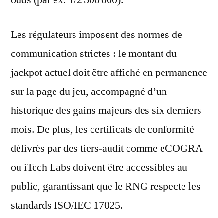
odds (par ex. 1/2 500 000).
Les régulateurs imposent des normes de
communication strictes : le montant du
jackpot actuel doit être affiché en permanence
sur la page du jeu, accompagné d’un
historique des gains majeurs des six derniers
mois. De plus, les certificats de conformité
délivrés par des tiers‑audit comme eCOGRA
ou iTech Labs doivent être accessibles au
public, garantissant que le RNG respecte les
standards ISO/IEC 17025.