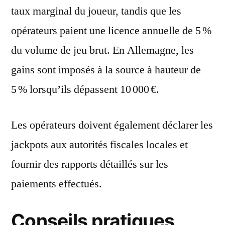
taux marginal du joueur, tandis que les
opérateurs paient une licence annuelle de 5 %
du volume de jeu brut. En Allemagne, les
gains sont imposés à la source à hauteur de
5 % lorsqu’ils dépassent 10 000 €.
Les opérateurs doivent également déclarer les
jackpots aux autorités fiscales locales et
fournir des rapports détaillés sur les
paiements effectués.
Conseils pratiques