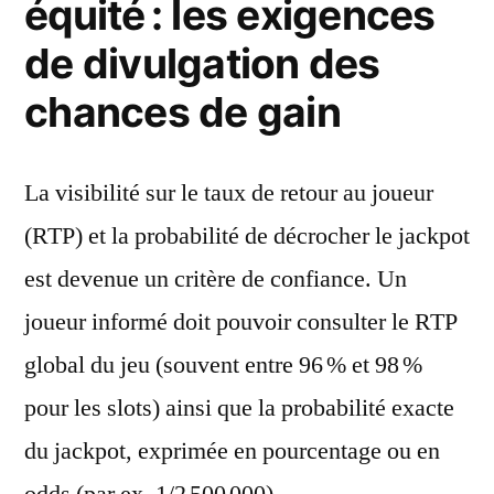
équité : les exigences
de divulgation des
chances de gain
La visibilité sur le taux de retour au joueur
(RTP) et la probabilité de décrocher le jackpot
est devenue un critère de confiance. Un
joueur informé doit pouvoir consulter le RTP
global du jeu (souvent entre 96 % et 98 %
pour les slots) ainsi que la probabilité exacte
du jackpot, exprimée en pourcentage ou en