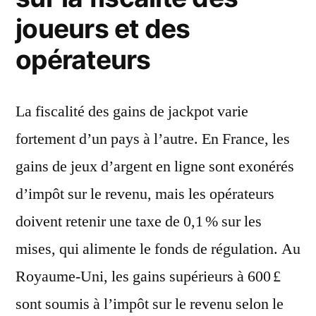
joueurs et des
opérateurs
La fiscalité des gains de jackpot varie
fortement d’un pays à l’autre. En France, les
gains de jeux d’argent en ligne sont exonérés
d’impôt sur le revenu, mais les opérateurs
doivent retenir une taxe de 0,1 % sur les
mises, qui alimente le fonds de régulation. Au
Royaume‑Uni, les gains supérieurs à 600 £
sont soumis à l’impôt sur le revenu selon le