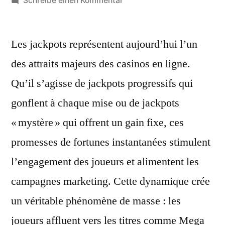
Schreibe einen Kommentar
Jackpots
et
Les jackpots représentent aujourd’hui l’un
conformité
:
des attraits majeurs des casinos en ligne.
comment
Qu’il s’agisse de jackpots progressifs qui
les
gros
gonflent à chaque mise ou de jackpots
gains
« mystère » qui offrent un gain fixe, ces
façonnent
promesses de fortunes instantanées stimulent
la
régulation
l’engagement des joueurs et alimentent les
du
campagnes marketing. Cette dynamique crée
iGaming
un véritable phénomène de masse : les
joueurs affluent vers les titres comme Mega