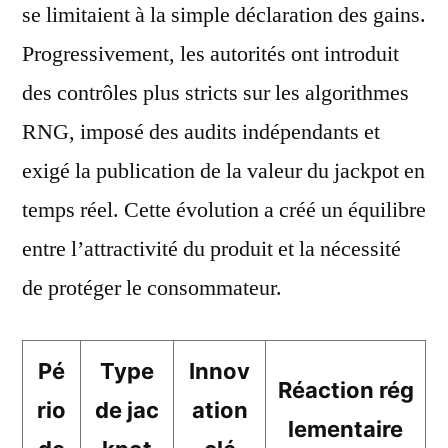
se limitaient à la simple déclaration des gains.
Progressivement, les autorités ont introduit
des contrôles plus stricts sur les algorithmes
RNG, imposé des audits indépendants et
exigé la publication de la valeur du jackpot en
temps réel. Cette évolution a créé un équilibre
entre l’attractivité du produit et la nécessité
de protéger le consommateur.
Pé
Type
Innov
Réaction rég
rio
de jac
ation
lementaire