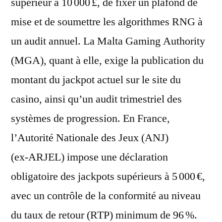
supérieur à 10 000 £, de fixer un plafond de
mise et de soumettre les algorithmes RNG à
un audit annuel. La Malta Gaming Authority
(MGA), quant à elle, exige la publication du
montant du jackpot actuel sur le site du
casino, ainsi qu’un audit trimestriel des
systèmes de progression. En France,
l’Autorité Nationale des Jeux (ANJ)
(ex‑ARJEL) impose une déclaration
obligatoire des jackpots supérieurs à 5 000 €,
avec un contrôle de la conformité au niveau
du taux de retour (RTP) minimum de 96 %.