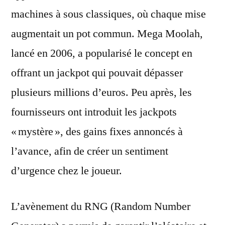
machines à sous classiques, où chaque mise
augmentait un pot commun. Mega Moolah,
lancé en 2006, a popularisé le concept en
offrant un jackpot qui pouvait dépasser
plusieurs millions d’euros. Peu après, les
fournisseurs ont introduit les jackpots
« mystère », des gains fixes annoncés à
l’avance, afin de créer un sentiment
d’urgence chez le joueur.
L’avènement du RNG (Random Number