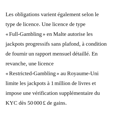
Les obligations varient également selon le
type de licence. Une licence de type
« Full‑Gambling » en Malte autorise les
jackpots progressifs sans plafond, à condition
de fournir un rapport mensuel détaillé. En
revanche, une licence
« Restricted‑Gambling » au Royaume‑Uni
limite les jackpots à 1 million de livres et
impose une vérification supplémentaire du
KYC dès 50 000 £ de gains.