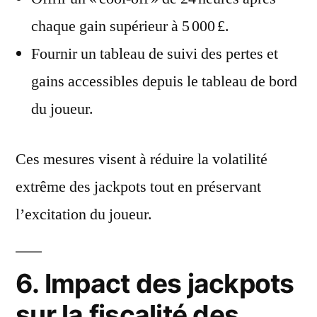
chaque gain supérieur à 5 000 £.
Fournir un tableau de suivi des pertes et
gains accessibles depuis le tableau de bord
du joueur.
Ces mesures visent à réduire la volatilité
extrême des jackpots tout en préservant
l’excitation du joueur.
6. Impact des jackpots
sur la fiscalité des