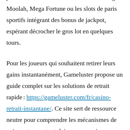
Moolah, Mega Fortune ou les slots de paris
sportifs intégrant des bonus de jackpot,
espérant décrocher le gros lot en quelques
tours.
Pour les joueurs qui souhaitent retirer leurs
gains instantanément, Gameluster propose un
guide complet sur les solutions de retrait
rapide :
https://gameluster.com/fr/casino-
retrait-instantane/
. Ce site sert de ressource
neutre pour comprendre les mécanismes de