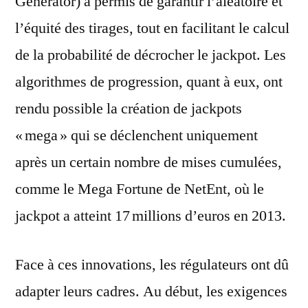
Generator) a permis de garantir l’aléatoire et
l’équité des tirages, tout en facilitant le calcul
de la probabilité de décrocher le jackpot. Les
algorithmes de progression, quant à eux, ont
rendu possible la création de jackpots
« mega » qui se déclenchent uniquement
après un certain nombre de mises cumulées,
comme le Mega Fortune de NetEnt, où le
jackpot a atteint 17 millions d’euros en 2013.
Face à ces innovations, les régulateurs ont dû
adapter leurs cadres. Au début, les exigences