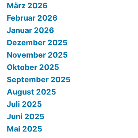
März 2026
Februar 2026
Januar 2026
Dezember 2025
November 2025
Oktober 2025
September 2025
August 2025
Juli 2025
Juni 2025
Mai 2025