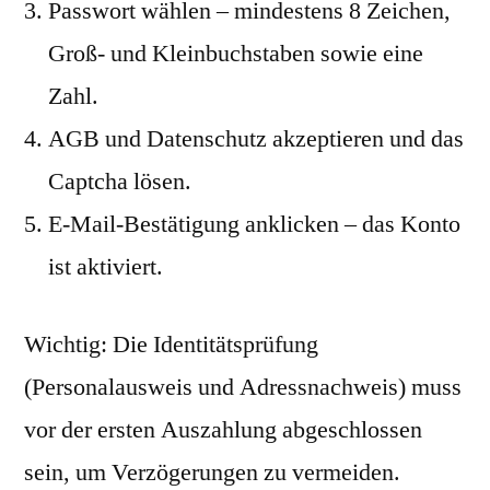
Passwort wählen – mindestens 8 Zeichen,
Groß‑ und Kleinbuchstaben sowie eine
Zahl.
AGB und Datenschutz akzeptieren und das
Captcha lösen.
E‑Mail‑Bestätigung anklicken – das Konto
ist aktiviert.
Wichtig: Die Identitätsprüfung
(Personalausweis und Adressnachweis) muss
vor der ersten Auszahlung abgeschlossen
sein, um Verzögerungen zu vermeiden.