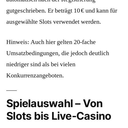
gutgeschrieben. Er beträgt 10 € und kann für
ausgewählte Slots verwendet werden.
Hinweis: Auch hier gelten 20‑fache
Umsatzbedingungen, die jedoch deutlich
niedriger sind als bei vielen
Konkurrenzangeboten.
Spielauswahl – Von
Slots bis Live‑Casino