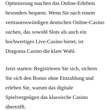
Optimierung machen das Online‑Erlebnis
besonders bequem. Wenn Sie nach einem
vertrauenswürdigen deutschen Online‑Casino
suchen, das sowohl Slots als auch ein
hochwertiges Live‑Casino bietet, ist
Dragonia Casino die klare Wahl.
Jetzt starten: Registrieren Sie sich, sichern
Sie sich den Bonus ohne Einzahlung und
erleben Sie, warum das digitale
Spielvergnügen das klassische Casino
übertrifft.