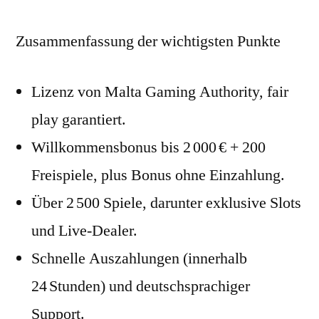
Zusammenfassung der wichtigsten Punkte
Lizenz von Malta Gaming Authority, fair
play garantiert.
Willkommensbonus bis 2 000 € + 200
Freispiele, plus Bonus ohne Einzahlung.
Über 2 500 Spiele, darunter exklusive Slots
und Live‑Dealer.
Schnelle Auszahlungen (innerhalb
24 Stunden) und deutschsprachiger
Support.