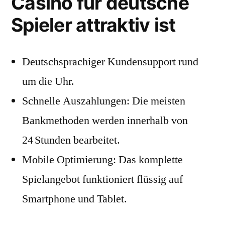
Casino für deutsche
Spieler attraktiv ist
Deutschsprachiger Kundensupport rund
um die Uhr.
Schnelle Auszahlungen: Die meisten
Bankmethoden werden innerhalb von
24 Stunden bearbeitet.
Mobile Optimierung: Das komplette
Spielangebot funktioniert flüssig auf
Smartphone und Tablet.