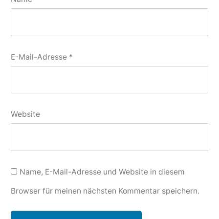
E-Mail-Adresse
*
Website
Name, E-Mail-Adresse und Website in diesem
Browser für meinen nächsten Kommentar speichern.