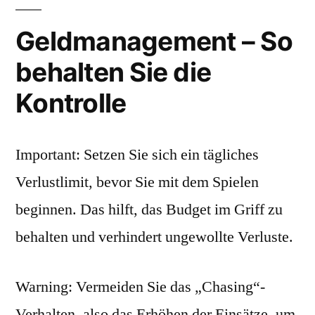
Geldmanagement – So
behalten Sie die
Kontrolle
Important: Setzen Sie sich ein tägliches
Verlustlimit, bevor Sie mit dem Spielen
beginnen. Das hilft, das Budget im Griff zu
behalten und verhindert ungewollte Verluste.
Warning: Vermeiden Sie das „Chasing“-
Verhalten, also das Erhöhen der Einsätze, um