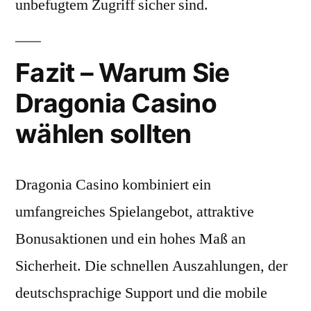
unbefugtem Zugriff sicher sind.
Fazit – Warum Sie
Dragonia Casino
wählen sollten
Dragonia Casino kombiniert ein
umfangreiches Spielangebot, attraktive
Bonusaktionen und ein hohes Maß an
Sicherheit. Die schnellen Auszahlungen, der
deutschsprachige Support und die mobile