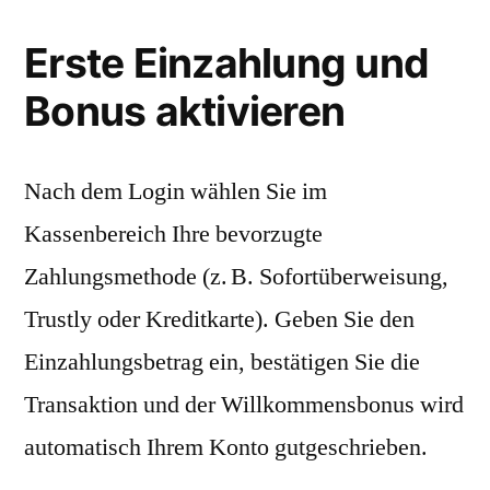
Erste Einzahlung und
Bonus aktivieren
Nach dem Login wählen Sie im
Kassenbereich Ihre bevorzugte
Zahlungsmethode (z. B. Sofortüberweisung,
Trustly oder Kreditkarte). Geben Sie den
Einzahlungsbetrag ein, bestätigen Sie die
Transaktion und der Willkommensbonus wird
automatisch Ihrem Konto gutgeschrieben.