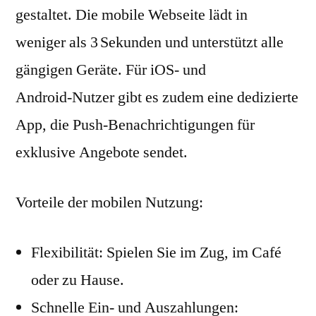
gestaltet. Die mobile Webseite lädt in
weniger als 3 Sekunden und unterstützt alle
gängigen Geräte. Für iOS‑ und
Android‑Nutzer gibt es zudem eine dedizierte
App, die Push‑Benachrichtigungen für
exklusive Angebote sendet.
Vorteile der mobilen Nutzung:
Flexibilität: Spielen Sie im Zug, im Café
oder zu Hause.
Schnelle Ein- und Auszahlungen: