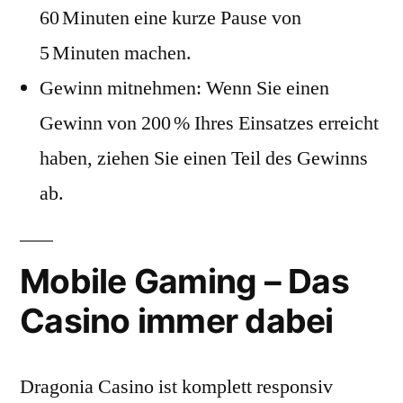
60 Minuten eine kurze Pause von
5 Minuten machen.
Gewinn mitnehmen: Wenn Sie einen
Gewinn von 200 % Ihres Einsatzes erreicht
haben, ziehen Sie einen Teil des Gewinns
ab.
Mobile Gaming – Das
Casino immer dabei
Dragonia Casino ist komplett responsiv