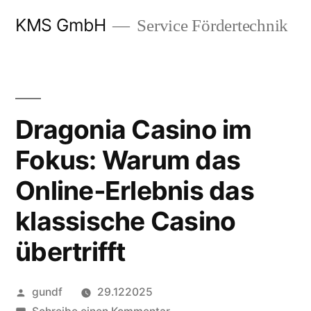
Zum
KMS GmbH
Service Fördertechnik
Inhalt
springen
Dragonia Casino im
Fokus: Warum das
Online‑Erlebnis das
klassische Casino
übertrifft
Veröffentlicht
gundf
29.122025
von
zu