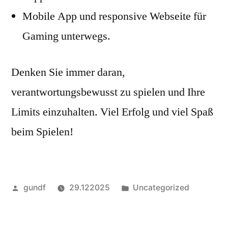
Mobile App und responsive Webseite für
Gaming unterwegs.
Denken Sie immer daran,
verantwortungsbewusst zu spielen und Ihre
Limits einzuhalten. Viel Erfolg und viel Spaß
beim Spielen!
Veröffentlicht
Veröffentlicht
gundf
29.122025
Uncategorized
von
in