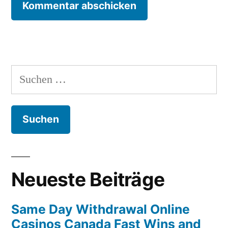
Suchen
nach:
Neueste Beiträge
Same Day Withdrawal Online
Casinos Canada Fast Wins and