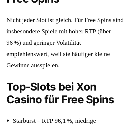
Nicht jeder Slot ist gleich. Für Free Spins sind
insbesondere Spiele mit hoher RTP (über
96 %) und geringer Volatilität
empfehlenswert, weil sie häufiger kleine
Gewinne ausspielen.
Top‑Slots bei Xon
Casino für Free Spins
Starburst – RTP 96,1 %, niedrige