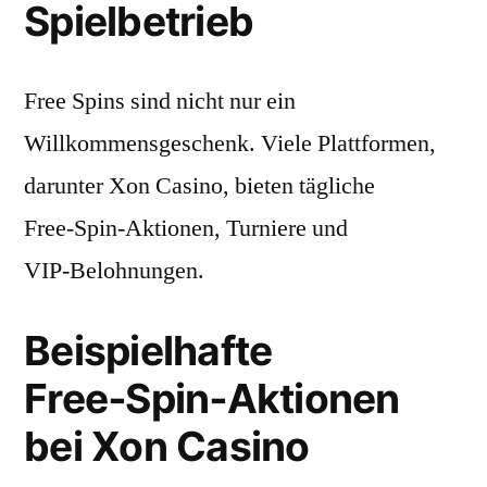
Spielbetrieb
Free Spins sind nicht nur ein
Willkommensgeschenk. Viele Plattformen,
darunter Xon Casino, bieten tägliche
Free‑Spin‑Aktionen, Turniere und
VIP‑Belohnungen.
Beispielhafte
Free‑Spin‑Aktionen
bei Xon Casino