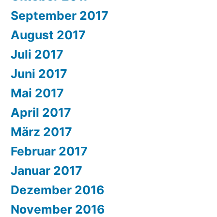
September 2017
August 2017
Juli 2017
Juni 2017
Mai 2017
April 2017
März 2017
Februar 2017
Januar 2017
Dezember 2016
November 2016