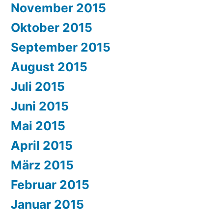
November 2015
Oktober 2015
September 2015
August 2015
Juli 2015
Juni 2015
Mai 2015
April 2015
März 2015
Februar 2015
Januar 2015