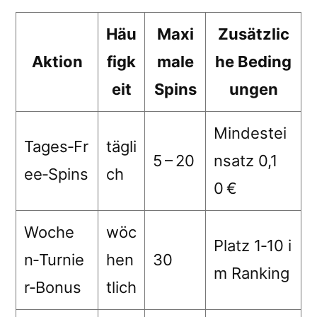
Häu
Maxi
Zusätzlic
Aktion
figk
male
he Beding
eit
Spins
ungen
Mindestei
Tages‑Fr
tägli
5 – 20
nsatz 0,1
ee‑Spins
ch
0 €
Woche
wöc
Platz 1‑10 i
n‑Turnie
hen
30
m Ranking
r‑Bonus
tlich