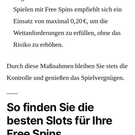
Spielen mit Free Spins empfiehlt sich ein
Einsatz von maximal 0,20 €, um die
Wettanforderungen zu erfüllen, ohne das
Risiko zu erhöhen.
Durch diese Maßnahmen bleiben Sie stets die
Kontrolle und genießen das Spielvergnügen.
So finden Sie die
besten Slots für Ihre
Free Spins