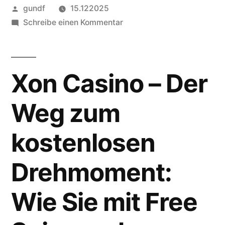
Veröffentlicht
gundf
15.122025
von
zu
Schreibe einen Kommentar
Xon
Casino
–
Xon Casino – Der
Der
Weg
Weg zum
zum
kostenlosen
kostenlosen
Drehmoment:
Wie
Drehmoment:
Sie
mit
Free
Wie Sie mit Free
Spins
mehr