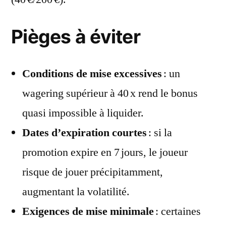
Pièges à éviter
Conditions de mise excessives
: un
wagering supérieur à 40 x rend le bonus
quasi impossible à liquider.
Dates d’expiration courtes
: si la
promotion expire en 7 jours, le joueur
risque de jouer précipitamment,
augmentant la volatilité.
Exigences de mise minimale
: certaines