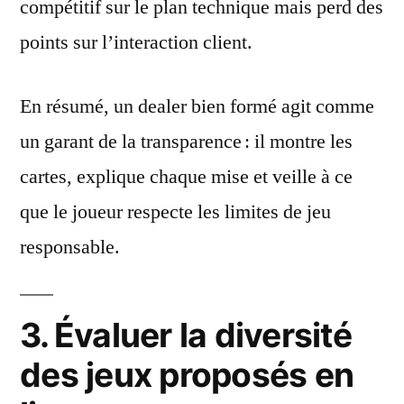
compétitif sur le plan technique mais perd des
points sur l’interaction client.
En résumé, un dealer bien formé agit comme
un garant de la transparence : il montre les
cartes, explique chaque mise et veille à ce
que le joueur respecte les limites de jeu
responsable.
3. Évaluer la diversité
des jeux proposés en