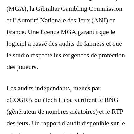
(MGA), la Gibraltar Gambling Commission
et l’Autorité Nationale des Jeux (ANJ) en
France. Une licence MGA garantit que le
logiciel a passé des audits de fairness et que
le studio respecte les exigences de protection
des joueurs.
Les audits indépendants, menés par
eCOGRA ou iTech Labs, vérifient le RNG
(générateur de nombres aléatoires) et le RTP
des jeux. Un rapport d’audit disponible sur le