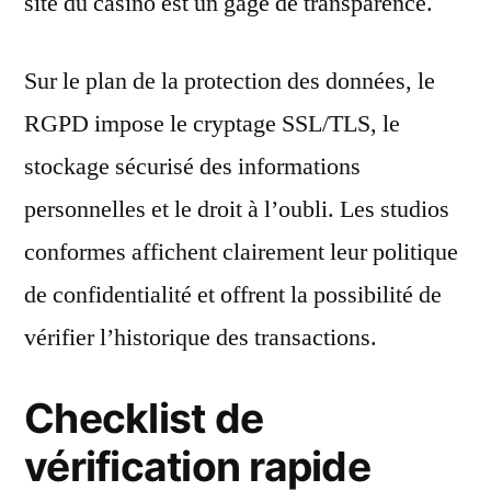
site du casino est un gage de transparence.
Sur le plan de la protection des données, le
RGPD impose le cryptage SSL/TLS, le
stockage sécurisé des informations
personnelles et le droit à l’oubli. Les studios
conformes affichent clairement leur politique
de confidentialité et offrent la possibilité de
vérifier l’historique des transactions.
Checklist de
vérification rapide