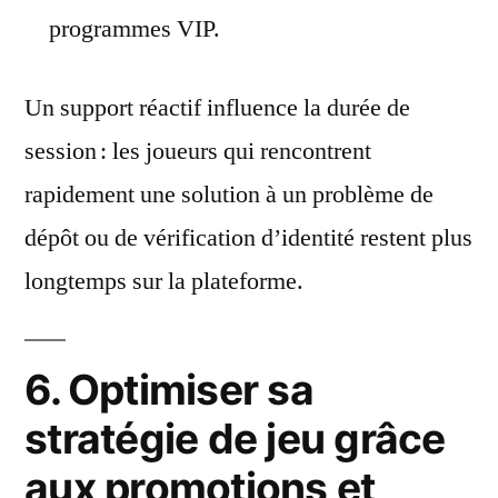
programmes VIP.
Un support réactif influence la durée de
session : les joueurs qui rencontrent
rapidement une solution à un problème de
dépôt ou de vérification d’identité restent plus
longtemps sur la plateforme.
6. Optimiser sa
stratégie de jeu grâce
aux promotions et