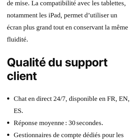
de mise. La compatibilité avec les tablettes,
notamment les iPad, permet d’utiliser un
écran plus grand tout en conservant la même
fluidité.
Qualité du support
client
Chat en direct 24/7, disponible en FR, EN,
ES.
Réponse moyenne : 30 secondes.
Gestionnaires de compte dédiés pour les