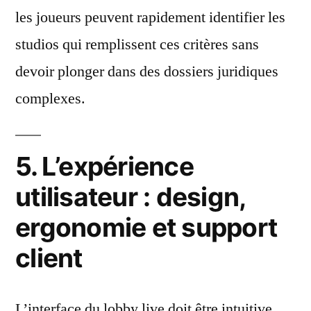
les joueurs peuvent rapidement identifier les
studios qui remplissent ces critères sans
devoir plonger dans des dossiers juridiques
complexes.
5. L’expérience
utilisateur : design,
ergonomie et support
client
L’interface du lobby live doit être intuitive.