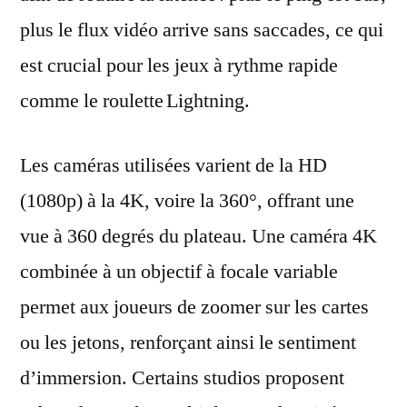
plus le flux vidéo arrive sans saccades, ce qui
est crucial pour les jeux à rythme rapide
comme le roulette Lightning.
Les caméras utilisées varient de la HD
(1080p) à la 4K, voire la 360°, offrant une
vue à 360 degrés du plateau. Une caméra 4K
combinée à un objectif à focale variable
permet aux joueurs de zoomer sur les cartes
ou les jetons, renforçant ainsi le sentiment
d’immersion. Certains studios proposent