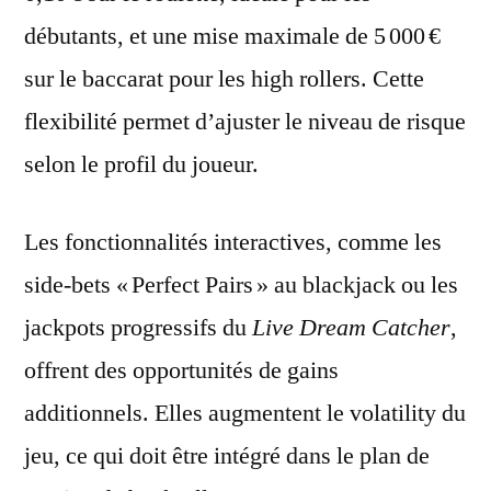
débutants, et une mise maximale de 5 000 €
sur le baccarat pour les high rollers. Cette
flexibilité permet d’ajuster le niveau de risque
selon le profil du joueur.
Les fonctionnalités interactives, comme les
side‑bets « Perfect Pairs » au blackjack ou les
jackpots progressifs du
Live Dream Catcher
,
offrent des opportunités de gains
additionnels. Elles augmentent le volatility du
jeu, ce qui doit être intégré dans le plan de