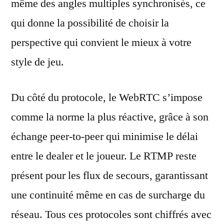
même des angles multiples synchronisés, ce
qui donne la possibilité de choisir la
perspective qui convient le mieux à votre
style de jeu.
Du côté du protocole, le WebRTC s’impose
comme la norme la plus réactive, grâce à son
échange peer‑to‑peer qui minimise le délai
entre le dealer et le joueur. Le RTMP reste
présent pour les flux de secours, garantissant
une continuité même en cas de surcharge du
réseau. Tous ces protocoles sont chiffrés avec