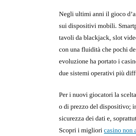
Negli ultimi anni il gioco d’
sui dispositivi mobili. Smar
tavoli da blackjack, slot vid
con una fluidità che pochi d
evoluzione ha portato i casin
due sistemi operativi più di
Per i nuovi giocatori la scelt
o di prezzo del dispositivo; i
sicurezza dei dati e, soprattu
Scopri i migliori
casino non