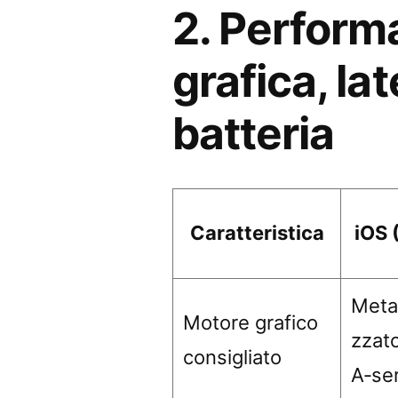
2. Perform
grafica, l
batteria
Caratteristica
iOS 
Metal
Motore grafico
zzat
consigliato
A‑se