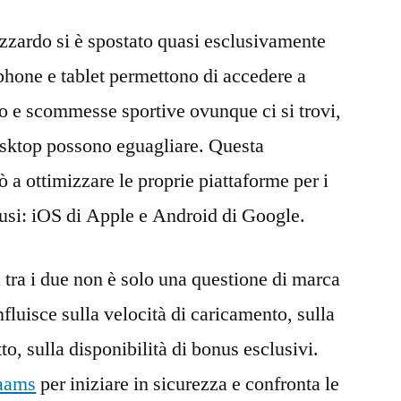
per
azzardo si è spostato quasi esclusivamente
principianti
ai
tphone e tablet permettono di accedere a
casinò
eo e scommesse sportive ovunque ci si trovi,
mobile:
iOS
esktop possono eguagliare. Questa
vs
ò a ottimizzare le proprie piattaforme per i
Android
ffusi: iOS di Apple e Android di Google.
e
i
bonus
a tra i due non è solo una questione di marca
più
nfluisce sulla velocità di caricamento, sulla
vantaggiosi
tto, sulla disponibilità di bonus esclusivi.
 aams
per iniziare in sicurezza e confronta le