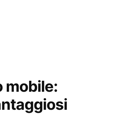
ò mobile:
antaggiosi