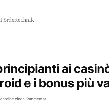
 Fördertechnik
rincipianti ai casin
oid e i bonus più v
zu
chreibe einen Kommentar
Guida