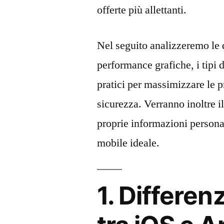
offerte più allettanti.
Nel seguito analizzeremo le 
performance grafiche, i tipi 
pratici per massimizzare le
sicurezza. Verranno inoltre il
proprie informazioni personal
mobile ideale.
1. Differe