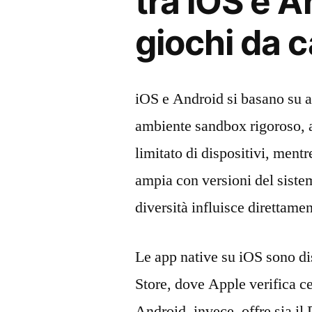
tra iOS e A
giochi da 
iOS e Android si basano su ar
ambiente sandbox rigoroso, 
limitato di dispositivi, men
ampia con versioni del siste
diversità influisce direttamen
Le app native su iOS sono di
Store, dove Apple verifica cer
Android, invece, offre sia il