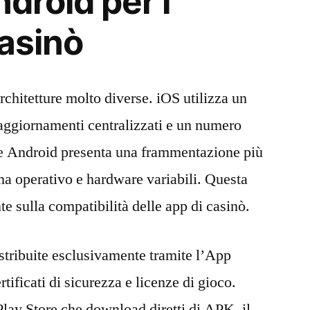
ndroid per i
casinò
chitetture molto diverse. iOS utilizza un
aggiornamenti centralizzati e un numero
tre Android presenta una frammentazione più
ma operativo e hardware variabili. Questa
te sulla compatibilità delle app di casinò.
stribuite esclusivamente tramite l’App
tificati di sicurezza e licenze di gioco.
 Play Store che download diretti di APK, il