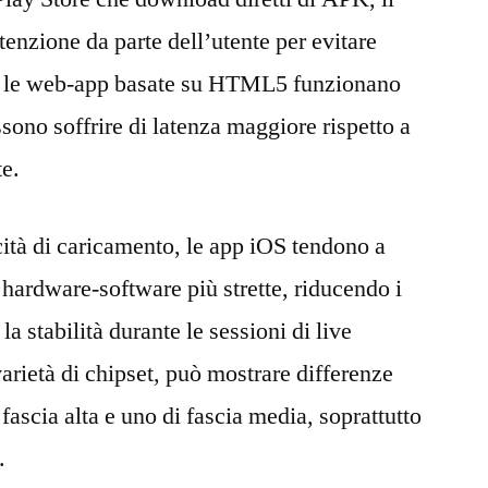
enzione da parte dell’utente per evitare
re, le web‑app basate su HTML5 funzionano
sono soffrire di latenza maggiore rispetto a
e.
cità di caricamento, le app iOS tendono a
 hardware‑software più strette, riducendo i
a stabilità durante le sessioni di live
arietà di chipset, può mostrare differenze
 fascia alta e uno di fascia media, soprattutto
.