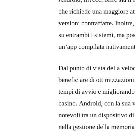
che richiede una maggiore att
versioni contraffatte. Inolt
su entrambi i sistemi, ma pos
un’app compilata nativament
Dal punto di vista della velo
beneficiare di ottimizzazioni
tempi di avvio e migliorando l
casino. Android, con la sua v
notevoli tra un dispositivo di
nella gestione della memoria