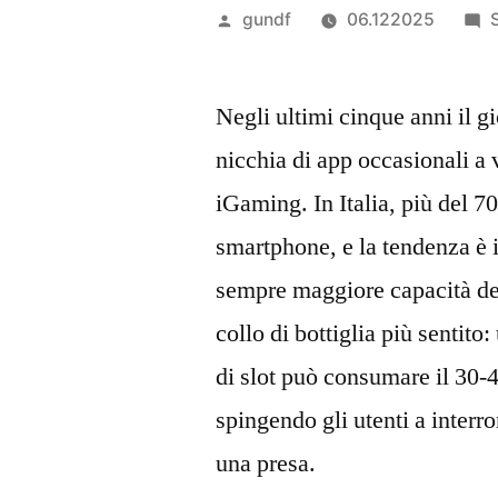
Veröffentlicht
gundf
06.122025
von
Negli ultimi cinque anni il g
nicchia di app occasionali a v
iGaming. In Italia, più del 
smartphone, e la tendenza è i
sempre maggiore capacità dei 
collo di bottiglia più sentit
di slot può consumare il 30‑4
spingendo gli utenti a interro
una presa.