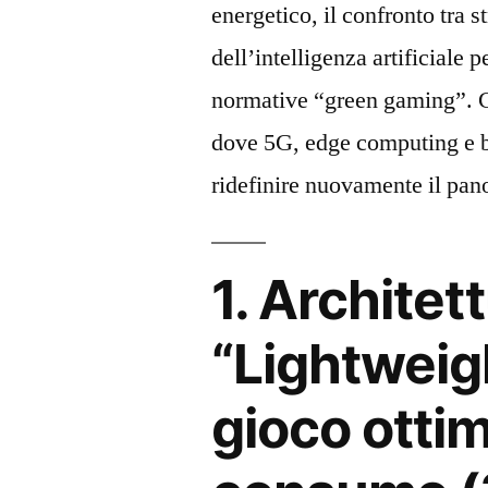
energetico, il confronto tra 
dell’intelligenza artificiale p
normative “green gaming”. C
dove 5G, edge computing e b
ridefinire nuovamente il pa
1. Architet
“Lightweigh
gioco ottimi