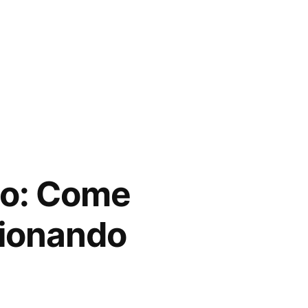
mo: Come
zionando