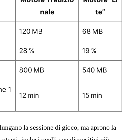
nale
te”
120 MB
68 MB
28 %
19 %
800 MB
540 MB
ne 1
12 min
15 min
llungano la sessione di gioco, ma aprono la
utenti, inclusi quelli con dispositivi più