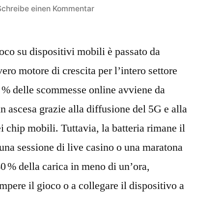
zu
Schreibe einen Kommentar
Gioco
Mobile
ioco su dispositivi mobili è passato da
a
Basso
ero motore di crescita per l’intero settore
Consumo:
70 % delle scommesse online avviene da
Come
l’Industria
n ascesa grazie alla diffusione del 5G e alla
iGaming
chip mobili. Tuttavia, la batteria rimane il
Sta
o: una sessione di live casino o una maratona
Rivoluzionando
l’Esperienza
0 % della carica in meno di un’ora,
su
mpere il gioco o a collegare il dispositivo a
Smartphone