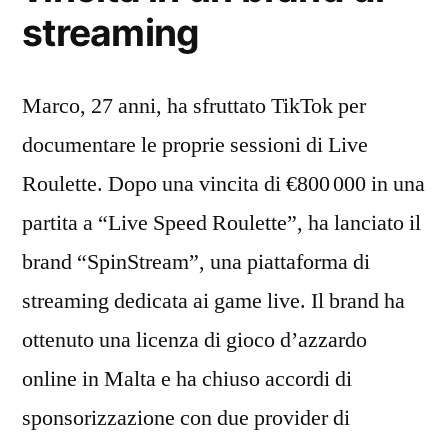
streaming
Marco, 27 anni, ha sfruttato TikTok per
documentare le proprie sessioni di Live
Roulette. Dopo una vincita di €800 000 in una
partita a “Live Speed Roulette”, ha lanciato il
brand “SpinStream”, una piattaforma di
streaming dedicata ai game live. Il brand ha
ottenuto una licenza di gioco d’azzardo
online in Malta e ha chiuso accordi di
sponsorizzazione con due provider di