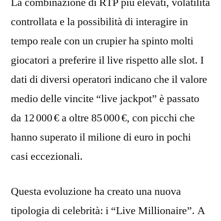
La combinazione di RTP più elevati, volatilità
controllata e la possibilità di interagire in
tempo reale con un crupier ha spinto molti
giocatori a preferire il live rispetto alle slot. I
dati di diversi operatori indicano che il valore
medio delle vincite “live jackpot” è passato
da 12 000 € a oltre 85 000 €, con picchi che
hanno superato il milione di euro in pochi
casi eccezionali.
Questa evoluzione ha creato una nuova
tipologia di celebrità: i “Live Millionaire”. A