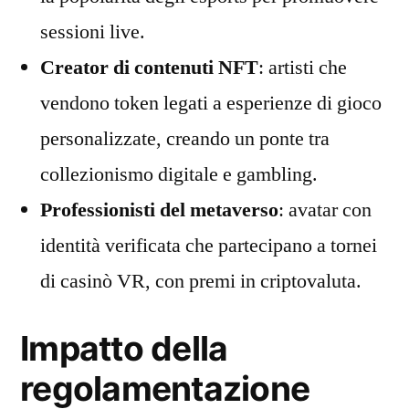
sessioni live.
Creator di contenuti NFT
: artisti che
vendono token legati a esperienze di gioco
personalizzate, creando un ponte tra
collezionismo digitale e gambling.
Professionisti del metaverso
: avatar con
identità verificata che partecipano a tornei
di casinò VR, con premi in criptovaluta.
Impatto della
regolamentazione