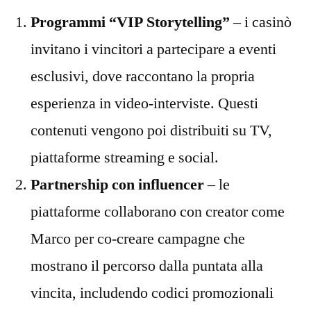
Programmi “VIP Storytelling”
– i casinò
invitano i vincitori a partecipare a eventi
esclusivi, dove raccontano la propria
esperienza in video‑interviste. Questi
contenuti vengono poi distribuiti su TV,
piattaforme streaming e social.
Partnership con influencer
– le
piattaforme collaborano con creator come
Marco per co‑creare campagne che
mostrano il percorso dalla puntata alla
vincita, includendo codici promozionali