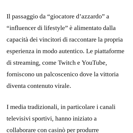
Il passaggio da “giocatore d’azzardo” a
“influencer di lifestyle” è alimentato dalla
capacità dei vincitori di raccontare la propria
esperienza in modo autentico. Le piattaforme
di streaming, come Twitch e YouTube,
forniscono un palcoscenico dove la vittoria
diventa contenuto virale.
I media tradizionali, in particolare i canali
televisivi sportivi, hanno iniziato a
collaborare con casinò per produrre