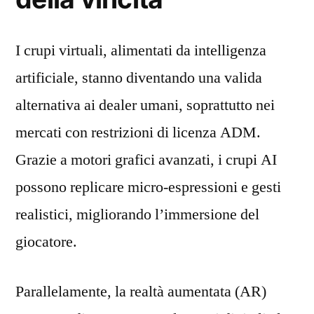
I crupi virtuali, alimentati da intelligenza
artificiale, stanno diventando una valida
alternativa ai dealer umani, soprattutto nei
mercati con restrizioni di licenza ADM.
Grazie a motori grafici avanzati, i crupi AI
possono replicare micro‑espressioni e gesti
realistici, migliorando l’immersione del
giocatore.
Parallelamente, la realtà aumentata (AR)