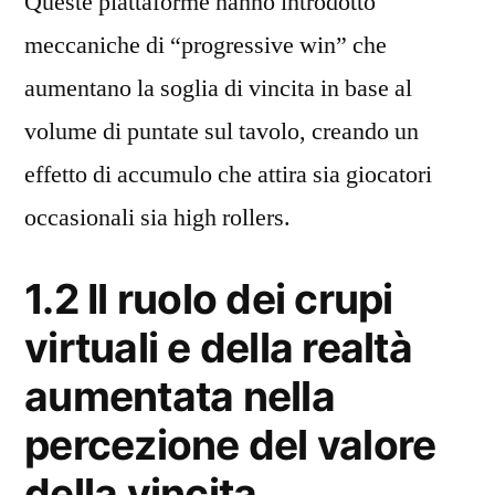
Queste piattaforme hanno introdotto
meccaniche di “progressive win” che
aumentano la soglia di vincita in base al
volume di puntate sul tavolo, creando un
effetto di accumulo che attira sia giocatori
occasionali sia high rollers.
1.2 Il ruolo dei crupi
virtuali e della realtà
aumentata nella
percezione del valore
della vincita