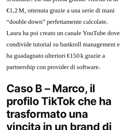
€1,2 M, ottenuta grazie a una serie di mani
“double down” perfettamente calcolate.
Laura ha poi creato un canale YouTube dove
condivide tutorial su bankroll management e
ha guadagnato ulteriori €150 k grazie a
partnership con provider di software.
Caso B – Marco, il
profilo TikTok che ha
trasformato una
vincita in un brand di