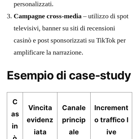
personalizzati.
Campagne cross‑media
– utilizzo di spot
televisivi, banner su siti di recensioni
casinò e post sponsorizzati su TikTok per
amplificare la narrazione.
Esempio di case‑study
C
Vincita
Canale
Increment
as
evidenz
princip
o traffico l
in
iata
ale
ive
ò