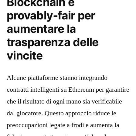
Blockchain e
provably‑fair per
aumentare la
trasparenza delle
vincite
Alcune piattaforme stanno integrando
contratti intelligenti su Ethereum per garantire
che il risultato di ogni mano sia verificabile
dal giocatore. Questo approccio riduce le
preoccupazioni legate a frodi e aumenta la