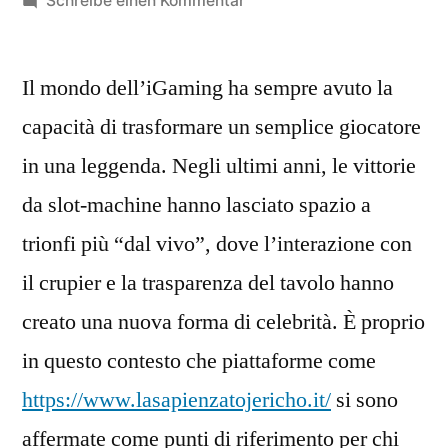
Schreibe einen Kommentar
Da
“Jackpot”
Il mondo dell’iGaming ha sempre avuto la
a
“Live‑Star”:
capacità di trasformare un semplice giocatore
le
in una leggenda. Negli ultimi anni, le vittorie
storie
di
da slot‑machine hanno lasciato spazio a
milionari
trionfi più “dal vivo”, dove l’interazione con
che
il crupier e la trasparenza del tavolo hanno
stanno
ridefinendo
creato una nuova forma di celebrità. È proprio
il
in questo contesto che piattaforme come
futuro
del
https://www.lasapienzatojericho.it/
si sono
live
affermate come punti di riferimento per chi
casino