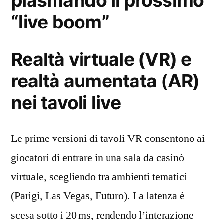
plasmando il prossimo
“live boom”
Realtà virtuale (VR) e
realtà aumentata (AR)
nei tavoli live
Le prime versioni di tavoli VR consentono ai
giocatori di entrare in una sala da casinò
virtuale, scegliendo tra ambienti tematici
(Parigi, Las Vegas, Futuro). La latenza è
scesa sotto i 20 ms, rendendo l’interazione