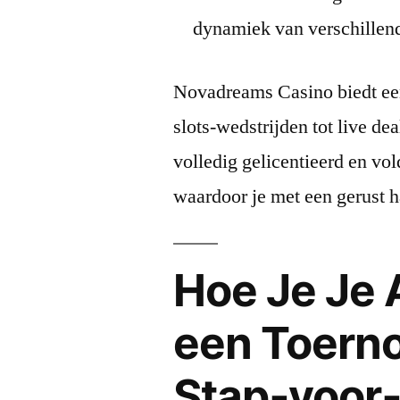
dynamiek van verschillende
Novadreams Casino biedt een
slots‑wedstrijden tot live de
volledig gelicentieerd en vo
waardoor je met een gerust 
Hoe Je Je 
een Toerno
Stap‑voor