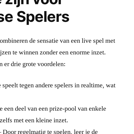
se Spelers
ombineren de sensatie van een live spel met
ijzen te winnen zonder een enorme inzet.
n er drie grote voordelen:
speelt tegen andere spelers in realtime, wat
e een deel van een prize‑pool van enkele
elfs met een kleine inzet.
Door regelmatig te spelen, leer je de