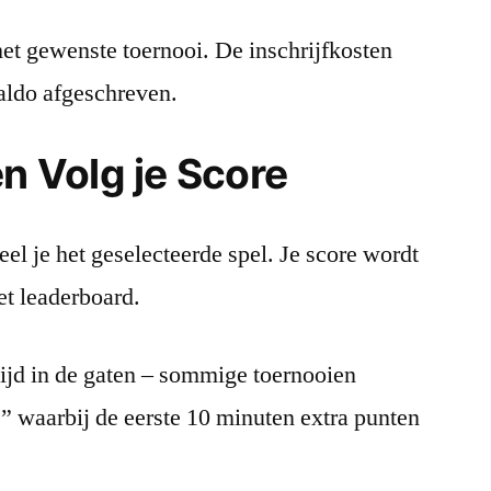
het gewenste toernooi. De inschrijfkosten
aldo afgeschreven.
en Volg je Score
eel je het geselecteerde spel. Je score wordt
et leaderboard.
tijd in de gaten – sommige toernooien
 waarbij de eerste 10 minuten extra punten