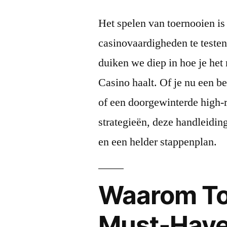
Het spelen van toernooien i
casinovaardigheden te testen
duiken we diep in hoe je het
Casino haalt. Of je nu een be
of een doorgewinterde high‑r
strategieën, deze handleidin
en een helder stappenplan.
Waarom To
Must‑Have 