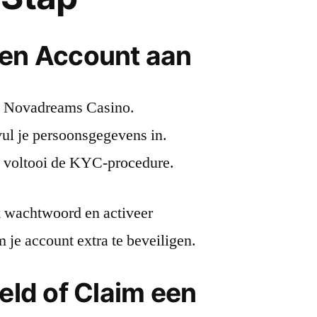
een Account aan
n Novadreams Casino.
vul je persoonsgegevens in.
en voltooi de KYC‑procedure.
k wachtwoord en activeer
 je account extra te beveiligen.
Geld of Claim een