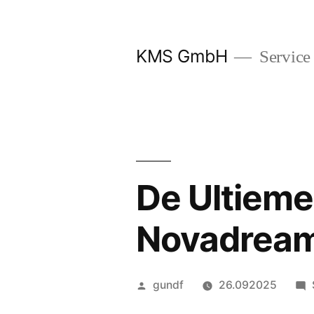
Zum
Inhalt
KMS GmbH
Service
springen
De Ultieme
Novadream
Veröffentlicht
gundf
26.092025
von