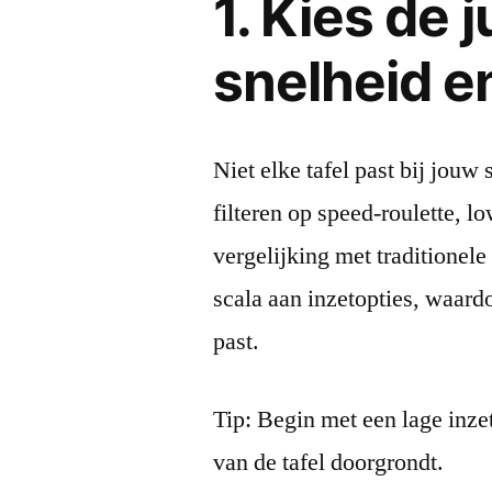
1. Kies de j
snelheid e
Niet elke tafel past bij jouw
filteren op speed‑roulette, lo
vergelijking met traditionele
scala aan inzetopties, waardoo
past.
Tip: Begin met een lage inz
van de tafel doorgrondt.