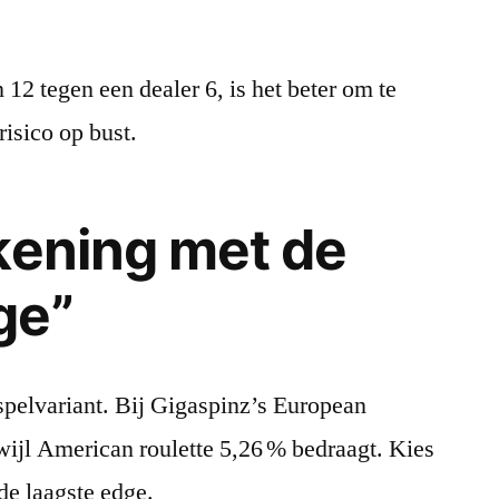
12 tegen een dealer 6, is het beter om te
risico op bust.
kening met de
ge”
spelvariant. Bij Gigaspinz’s European
rwijl American roulette 5,26 % bedraagt. Kies
de laagste edge.