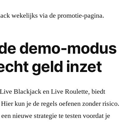
ack wekelijks via de promotie‑pagina.
n de demo‑modus
echt geld inzet
 Live Blackjack en Live Roulette, biedt
ier kun je de regels oefenen zonder risico.
een nieuwe strategie te testen voordat je