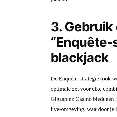
3. Gebruik
“Enquête‑st
blackjack
De Enquête‑strategie (ook we
optimale zet voor elke comb
Gigaspinz Casino biedt een in
live‑omgeving, waardoor je i