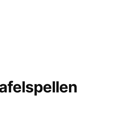
afelspellen