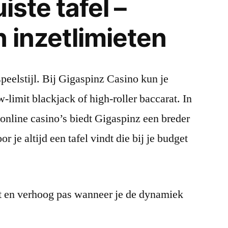
uiste tafel –
n inzetlimieten
 speelstijl. Bij Gigaspinz Casino kun je
w‑limit blackjack of high‑roller baccarat. In
 online casino’s biedt Gigaspinz een breder
r je altijd een tafel vindt die bij je budget
et en verhoog pas wanneer je de dynamiek