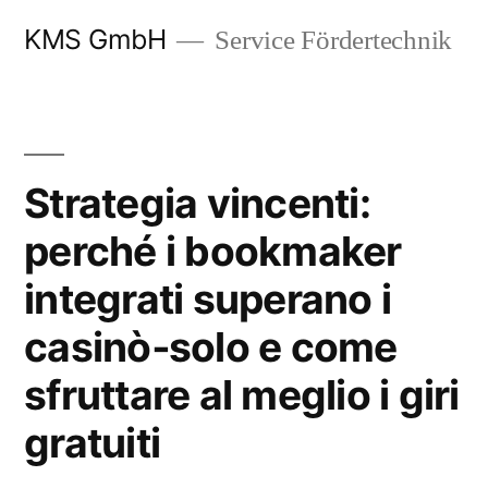
Zum
KMS GmbH
Service Fördertechnik
Inhalt
springen
Strategia vincenti:
perché i bookmaker
integrati superano i
casinò‑solo e come
sfruttare al meglio i giri
gratuiti