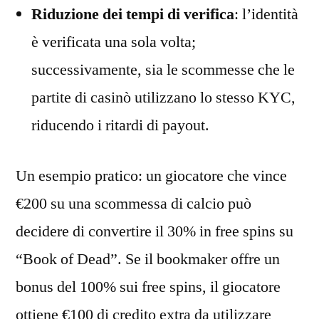
Riduzione dei tempi di verifica
: l’identità
è verificata una sola volta;
successivamente, sia le scommesse che le
partite di casinò utilizzano lo stesso KYC,
riducendo i ritardi di payout.
Un esempio pratico: un giocatore che vince
€200 su una scommessa di calcio può
decidere di convertire il 30% in free spins su
“Book of Dead”. Se il bookmaker offre un
bonus del 100% sui free spins, il giocatore
ottiene €100 di credito extra da utilizzare