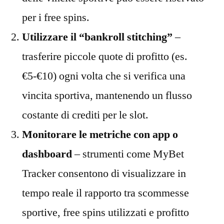
per i free spins.
Utilizzare il “bankroll stitching”
–
trasferire piccole quote di profitto (es.
€5‑€10) ogni volta che si verifica una
vincita sportiva, mantenendo un flusso
costante di crediti per le slot.
Monitorare le metriche con app o
dashboard
– strumenti come MyBet
Tracker consentono di visualizzare in
tempo reale il rapporto tra scommesse
sportive, free spins utilizzati e profitto