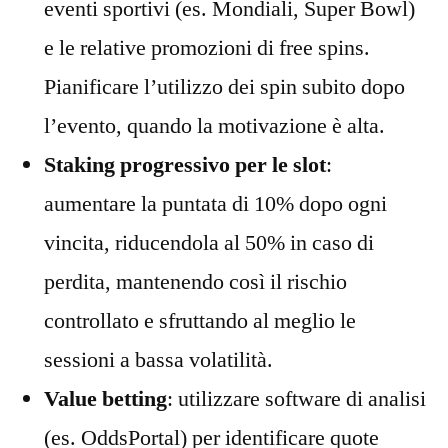
eventi sportivi (es. Mondiali, Super Bowl)
e le relative promozioni di free spins.
Pianificare l’utilizzo dei spin subito dopo
l’evento, quando la motivazione è alta.
Staking progressivo per le slot
:
aumentare la puntata di 10% dopo ogni
vincita, riducendola al 50% in caso di
perdita, mantenendo così il rischio
controllato e sfruttando al meglio le
sessioni a bassa volatilità.
Value betting
: utilizzare software di analisi
(es. OddsPortal) per identificare quote