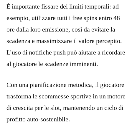
È importante fissare dei limiti temporali: ad
esempio, utilizzare tutti i free spins entro 48
ore dalla loro emissione, così da evitare la
scadenza e massimizzare il valore percepito.
L’uso di notifiche push può aiutare a ricordare
al giocatore le scadenze imminenti.
Con una pianificazione metodica, il giocatore
trasforma le scommesse sportive in un motore
di crescita per le slot, mantenendo un ciclo di
profitto auto‑sostenibile.