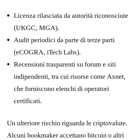
Licenza rilasciata da autorità riconosciute
(UKGC, MGA).
Audit periodici da parte di terze parti
(eCOGRA, iTech Labs).
Recensioni trasparenti su forum e siti
indipendenti, tra cui risorse come Axnet,
che forniscono elenchi di operatori
certificati.
Un ulteriore rischio riguarda le criptovalute.
Alcuni bookmaker accettano bitcoin o altri