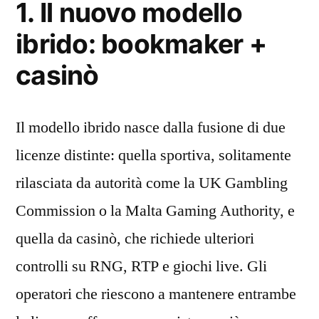
1. Il nuovo modello
ibrido: bookmaker +
casinò
Il modello ibrido nasce dalla fusione di due
licenze distinte: quella sportiva, solitamente
rilasciata da autorità come la UK Gambling
Commission o la Malta Gaming Authority, e
quella da casinò, che richiede ulteriori
controlli su RNG, RTP e giochi live. Gli
operatori che riescono a mantenere entrambe