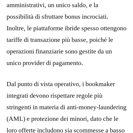
amministrativi, un unico saldo, e la
possibilità di sfruttare bonus incrociati.
Inoltre, le piattaforme ibride spesso ottengono
tariffe di transazione più basse, poiché le
operazioni finanziarie sono gestite da un
unico provider di pagamento.
Dal punto di vista operativo, i bookmaker
integrati devono rispettare regole più
stringenti in materia di anti‑money‑laundering
(AML) e protezione dei minori, dato che le
loro offerte includono sia scommesse a basso