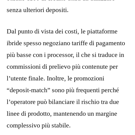
senza ulteriori depositi.
Dal punto di vista dei costi, le piattaforme
ibride spesso negoziano tariffe di pagamento
più basse con i processor, il che si traduce in
commissioni di prelievo più contenute per
l’utente finale. Inoltre, le promozioni
“deposit‑match” sono più frequenti perché
l’operatore può bilanciare il rischio tra due
linee di prodotto, mantenendo un margine
complessivo più stabile.