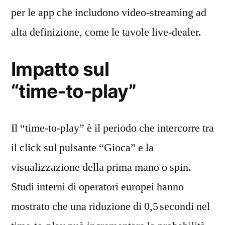
per le app che includono video‑streaming ad
alta definizione, come le tavole live‑dealer.
Impatto sul
“time‑to‑play”
Il “time‑to‑play” è il periodo che intercorre tra
il click sul pulsante “Gioca” e la
visualizzazione della prima mano o spin.
Studi interni di operatori europei hanno
mostrato che una riduzione di 0,5 secondi nel