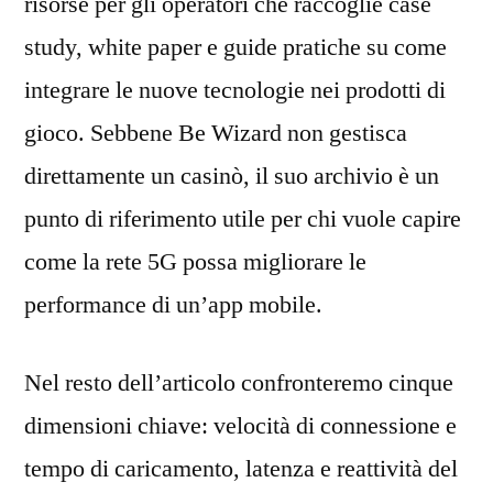
risorse per gli operatori che raccoglie case
study, white paper e guide pratiche su come
integrare le nuove tecnologie nei prodotti di
gioco. Sebbene Be Wizard non gestisca
direttamente un casinò, il suo archivio è un
punto di riferimento utile per chi vuole capire
come la rete 5G possa migliorare le
performance di un’app mobile.
Nel resto dell’articolo confronteremo cinque
dimensioni chiave: velocità di connessione e
tempo di caricamento, latenza e reattività del