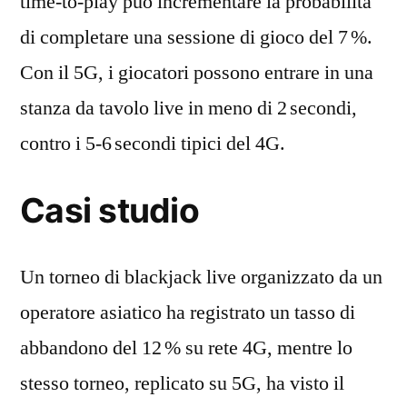
time‑to‑play può incrementare la probabilità
di completare una sessione di gioco del 7 %.
Con il 5G, i giocatori possono entrare in una
stanza da tavolo live in meno di 2 secondi,
contro i 5‑6 secondi tipici del 4G.
Casi studio
Un torneo di blackjack live organizzato da un
operatore asiatico ha registrato un tasso di
abbandono del 12 % su rete 4G, mentre lo
stesso torneo, replicato su 5G, ha visto il