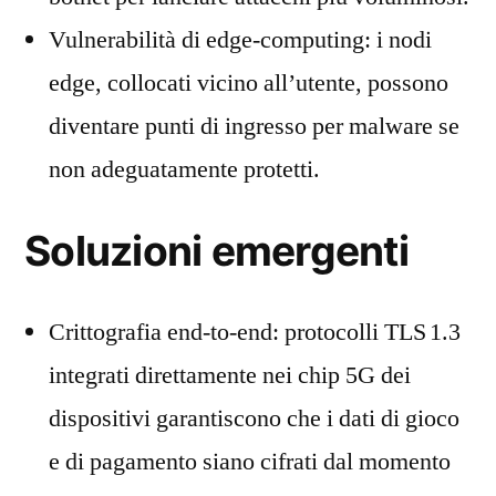
Vulnerabilità di edge‑computing: i nodi
edge, collocati vicino all’utente, possono
diventare punti di ingresso per malware se
non adeguatamente protetti.
Soluzioni emergenti
Crittografia end‑to‑end: protocolli TLS 1.3
integrati direttamente nei chip 5G dei
dispositivi garantiscono che i dati di gioco
e di pagamento siano cifrati dal momento