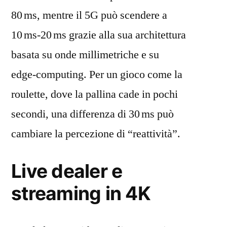
80 ms, mentre il 5G può scendere a
10 ms‑20 ms grazie alla sua architettura
basata su onde millimetriche e su
edge‑computing. Per un gioco come la
roulette, dove la pallina cade in pochi
secondi, una differenza di 30 ms può
cambiare la percezione di “reattività”.
Live dealer e
streaming in 4K