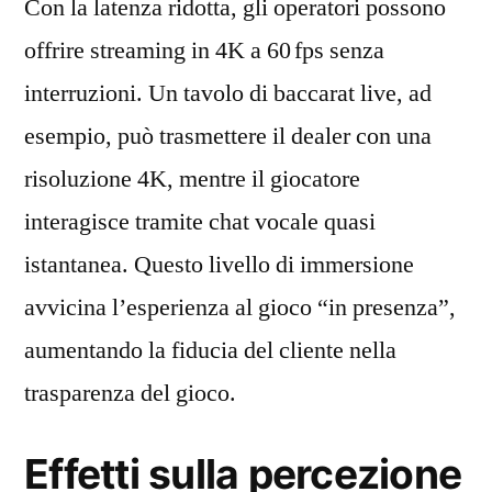
Con la latenza ridotta, gli operatori possono
offrire streaming in 4K a 60 fps senza
interruzioni. Un tavolo di baccarat live, ad
esempio, può trasmettere il dealer con una
risoluzione 4K, mentre il giocatore
interagisce tramite chat vocale quasi
istantanea. Questo livello di immersione
avvicina l’esperienza al gioco “in presenza”,
aumentando la fiducia del cliente nella
trasparenza del gioco.
Effetti sulla percezione