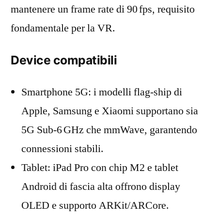
mantenere un frame rate di 90 fps, requisito
fondamentale per la VR.
Device compatibili
Smartphone 5G: i modelli flag‑ship di
Apple, Samsung e Xiaomi supportano sia
5G Sub‑6 GHz che mmWave, garantendo
connessioni stabili.
Tablet: iPad Pro con chip M2 e tablet
Android di fascia alta offrono display
OLED e supporto ARKit/ARCore.