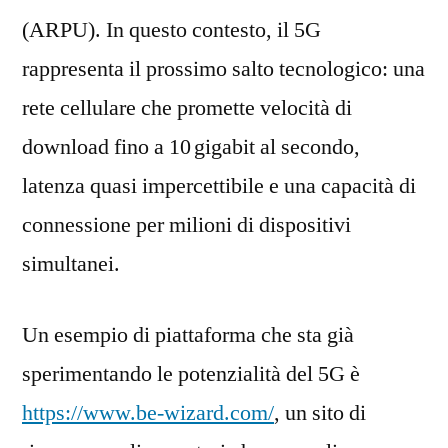
(ARPU). In questo contesto, il 5G
rappresenta il prossimo salto tecnologico: una
rete cellulare che promette velocità di
download fino a 10 gigabit al secondo,
latenza quasi impercettibile e una capacità di
connessione per milioni di dispositivi
simultanei.
Un esempio di piattaforma che sta già
sperimentando le potenzialità del 5G è
https://www.be-wizard.com/
, un sito di