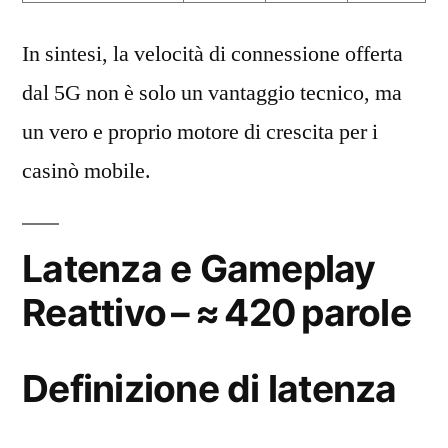
In sintesi, la velocità di connessione offerta
dal 5G non è solo un vantaggio tecnico, ma
un vero e proprio motore di crescita per i
casinò mobile.
Latenza e Gameplay
Reattivo – ≈ 420 parole
Definizione di latenza