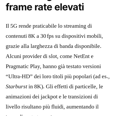
frame rate elevati
Il 5G rende praticabile lo streaming di
contenuti 8K a 30 fps su dispositivi mobili,
grazie alla larghezza di banda disponibile.
Alcuni provider di slot, come NetEnt e
Pragmatic Play, hanno già testato versioni
“Ultra‑HD” dei loro titoli più popolari (ad es.,
Starburst
in 8K). Gli effetti di particelle, le
animazioni dei jackpot e le transizioni di
livello risultano più fluidi, aumentando il