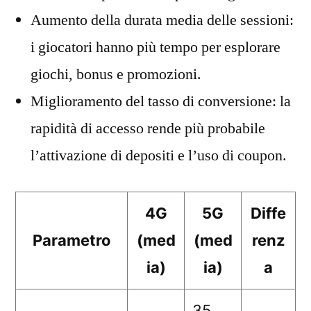
Aumento della durata media delle sessioni:
i giocatori hanno più tempo per esplorare
giochi, bonus e promozioni.
Miglioramento del tasso di conversione: la
rapidità di accesso rende più probabile
l’attivazione di depositi e l’uso di coupon.
4G
5G
Diffe
Parametro
(med
(med
renz
ia)
ia)
a
35