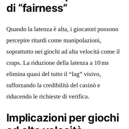
di “fairness”
Quando la latenza è alta, i giocatori possono
percepire ritardi come manipolazioni,
soprattutto nei giochi ad alta velocità come il
craps. La riduzione della latenza a 10 ms
elimina quasi del tutto il “lag” visivo,
rafforzando la credibilità del casinò e
riducendo le richieste di verifica.
Implicazioni per giochi