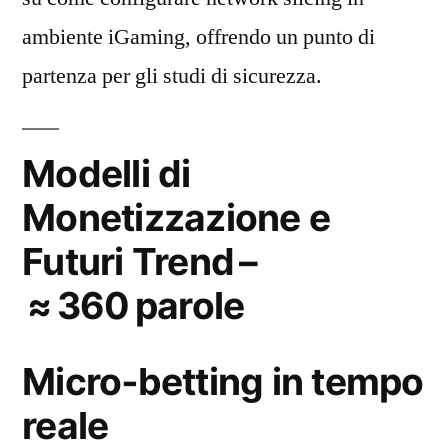
ambiente iGaming, offrendo un punto di
partenza per gli studi di sicurezza.
Modelli di
Monetizzazione e
Futuri Trend –
≈ 360 parole
Micro‑betting in tempo
reale