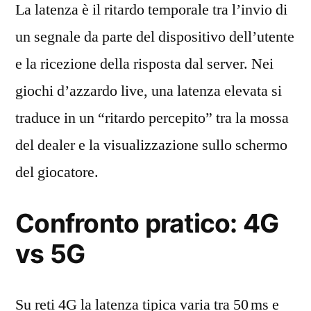
La latenza è il ritardo temporale tra l’invio di
un segnale da parte del dispositivo dell’utente
e la ricezione della risposta dal server. Nei
giochi d’azzardo live, una latenza elevata si
traduce in un “ritardo percepito” tra la mossa
del dealer e la visualizzazione sullo schermo
del giocatore.
Confronto pratico: 4G
vs 5G
Su reti 4G la latenza tipica varia tra 50 ms e