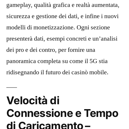
gameplay, qualità grafica e realtà aumentata,
sicurezza e gestione dei dati, e infine i nuovi
modelli di monetizzazione. Ogni sezione
presenterà dati, esempi concreti e un’analisi
dei pro e dei contro, per fornire una
panoramica completa su come il 5G stia
ridisegnando il futuro dei casinò mobile.
Velocità di
Connessione e Tempo
di Caricamento –