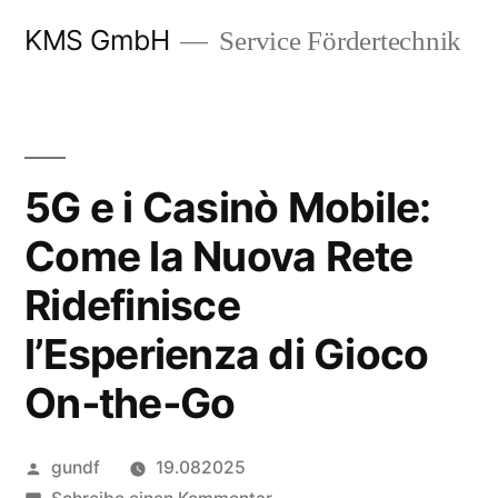
Zum
KMS GmbH
Service Fördertechnik
Inhalt
springen
5G e i Casinò Mobile:
Come la Nuova Rete
Ridefinisce
l’Esperienza di Gioco
On‑the‑Go
Veröffentlicht
gundf
19.082025
von
zu