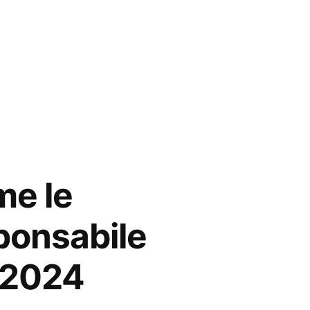
me le
ponsabile
l 2024