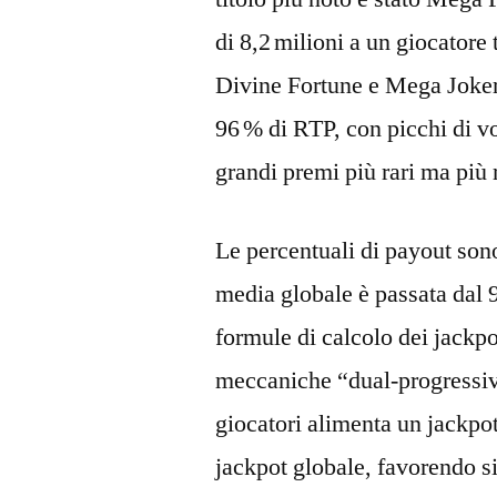
di 8,2 milioni a un giocatore 
Divine Fortune e Mega Joker 
96 % di RTP, con picchi di v
grandi premi più rari ma più
Le percentuali di payout son
media globale è passata dal 9
formule di calcolo dei jackpo
meccaniche “dual‑progressive
giocatori alimenta un jackpot 
jackpot globale, favorendo si