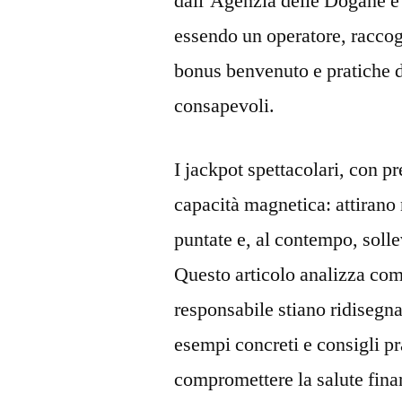
dall’Agenzia delle Dogane e 
essendo un operatore, raccogl
bonus benvenuto e pratiche di
consapevoli.
I jackpot spettacolari, con p
capacità magnetica: attirano
puntate e, al contempo, solle
Questo articolo analizza com
responsabile stiano ridisegn
esempi concreti e consigli pr
compromettere la salute fina