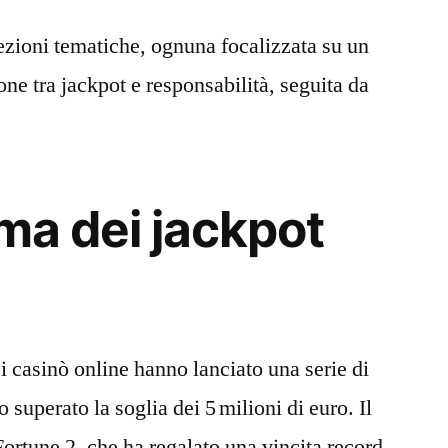
 sezioni tematiche, ognuna focalizzata su un
one tra jackpot e responsabilità, seguita da
ama dei jackpot
i casinò online hanno lanciato una serie di
 superato la soglia dei 5 milioni di euro. Il
Fortune 2, che ha regalato una vincita record