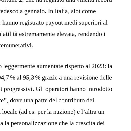
tedesco a gennaio. In Italia, slot come
hanno registrato payout medi superiori al
olatilità estremamente elevata, rendendo i
 remunerativi.
o leggermente aumentate rispetto al 2023: la
4,7 % al 95,3 % grazie a una revisione delle
t progressivi. Gli operatori hanno introdotto
”, dove una parte del contributo dei
locale (ad es. per la nazione) e l’altra un
a la personalizzazione che la crescita dei