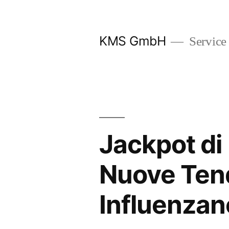
Zum
Inhalt
KMS GmbH
Service
springen
Jackpot di
Nuove Ten
Influenzan