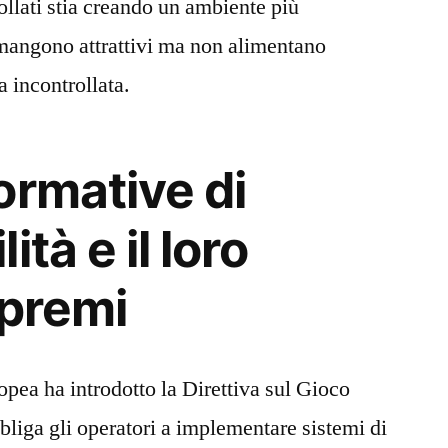
rollati stia creando un ambiente più
rimangono attrattivi ma non alimentano
incontrollata.
ormative di
tà e il loro
 premi
ea ha introdotto la Direttiva sul Gioco
iga gli operatori a implementare sistemi di