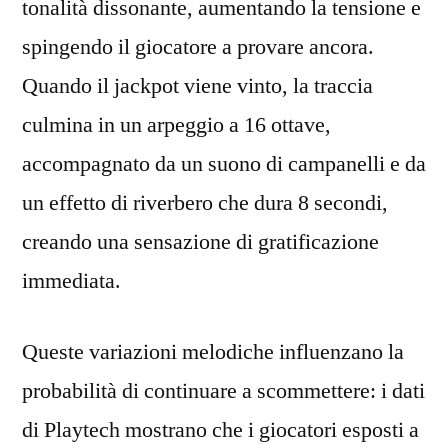
tonalità dissonante, aumentando la tensione e
Risorsa
spingendo il giocatore a provare ancora.
di
Informazione,
Quando il jackpot viene vinto, la traccia
le
culmina in un arpeggio a 16 ottave,
Tendenze
di
accompagnato da un suono di campanelli e da
Mercato
un effetto di riverbero che dura 8 secondi,
e
creando una sensazione di gratificazione
le
Opportunità
immediata.
per
gli
Queste variazioni melodiche influenzano la
Stakeholder
del
probabilità di continuare a scommettere: i dati
Gaming
di Playtech mostrano che i giocatori esposti a
Online