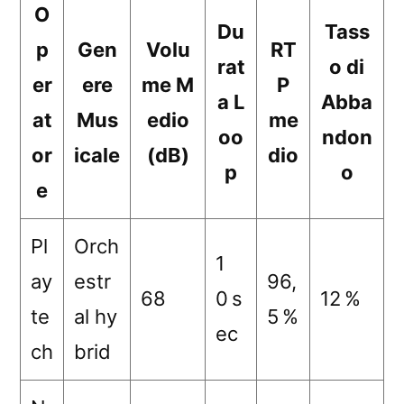
O
Du
Tass
p
Gen
Volu
RT
rat
o di
er
ere
me M
P
a L
Abba
at
Mus
edio
me
oo
ndon
or
icale
(dB)
dio
p
o
e
Pl
Orch
1
ay
estr
96,
68
0 s
12 %
te
al hy
5 %
ec
ch
brid