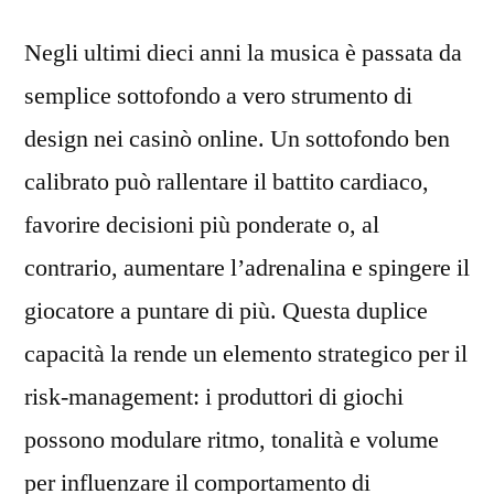
la
Negli ultimi dieci anni la musica è passata da
Musica
Diventa
semplice sottofondo a vero strumento di
la
design nei casinò online. Un sottofondo ben
Chiave
del
calibrato può rallentare il battito cardiaco,
Jackpot:
favorire decisioni più ponderate o, al
Come
contrario, aumentare l’adrenalina e spingere il
le
Colonne
giocatore a puntare di più. Questa duplice
Sonore
capacità la rende un elemento strategico per il
dei
Giochi
risk‑management: i produttori di giochi
da
possono modulare ritmo, tonalità e volume
Tavolo
per influenzare il comportamento di
Gestiscono