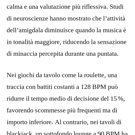
della
calma e una valutazione più riflessiva. Studi
Cultura
di neuroscienze hanno mostrato che l’attività
Musicale
dell’amigdala diminuisce quando la musica è
nella
Brand
in tonalità maggiore, riducendo la sensazione
Identity,
di minaccia percepita durante una puntata.
le
Prospettive
Future
Nei giochi da tavolo come la roulette, una
dell’Intelligenza
traccia con battiti costanti a 128 BPM può
Artificiale
ridurre il tempo medio di decisione del 15 %,
per
Soundtracks
favorendo scommesse più frequenti ma di
Personalizzati,
importo inferiore. Al contrario, nei tavoli di
le
Implicazioni
blackjack, un sottofondo lounge a 90 BPM ha