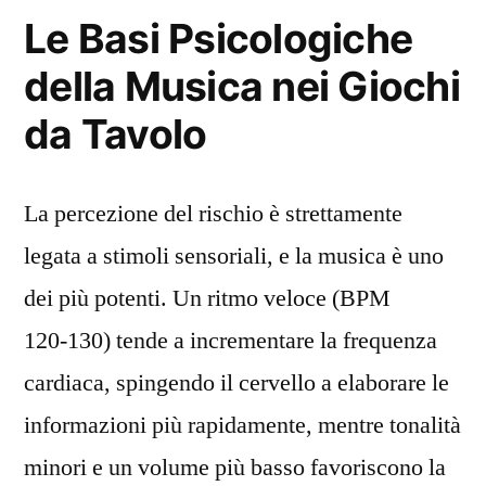
le
Le Basi Psicologiche
Linee
della Musica nei Giochi
Guida
di
da Tavolo
Responsabilità
Sociale,
l’Evoluzione
La percezione del rischio è strettamente
Storica
legata a stimoli sensoriali, e la musica è uno
dal
Casinò
dei più potenti. Un ritmo veloce (BPM
Fisico
120‑130) tende a incrementare la frequenza
alle
cardiaca, spingendo il cervello a elaborare le
Slot
Virtuali,
informazioni più rapidamente, mentre tonalità
il
minori e un volume più basso favoriscono la
Ruolo