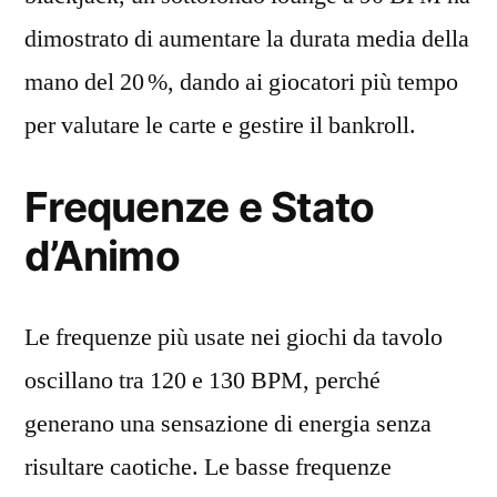
Etiche
dimostrato di aumentare la durata media della
della
mano del 20 %, dando ai giocatori più tempo
Personalizzazione
versus
per valutare le carte e gestire il bankroll.
Manipolazione,
le
Frequenze e Stato
Strategie
di
d’Animo
Ottimizzazione
del
Volume,
Le frequenze più usate nei giochi da tavolo
le
oscillano tra 120 e 130 BPM, perché
Pause
generano una sensazione di energia senza
Obbligatorie,
le
risultare caotiche. Le basse frequenze
Dashboard