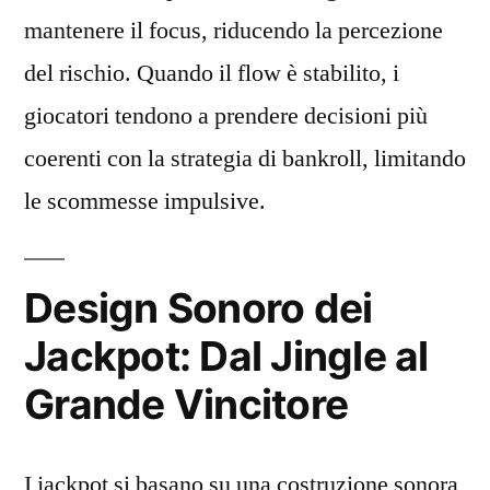
Benefici
mantenere il focus, riducendo la percezione
per
del rischio. Quando il flow è stabilito, i
i
Giocatori
giocatori tendono a prendere decisioni più
e
coerenti con la strategia di bankroll, limitando
per
le scommesse impulsive.
gli
Operatori,
le
Best
Design Sonoro dei
Practice
Jackpot: Dal Jingle al
per
i
Grande Vincitore
Migliori
Siti
Scommesse,
I jackpot si basano su una costruzione sonora