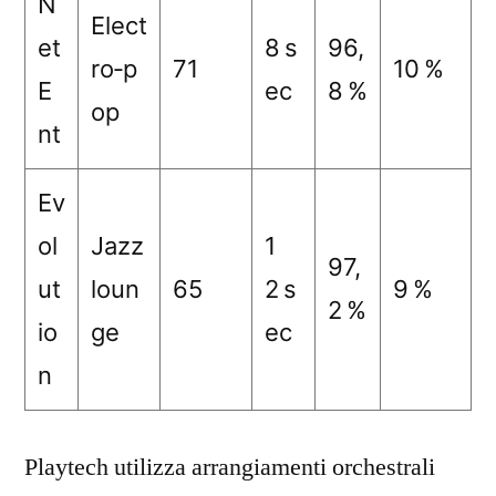
N
Elect
et
8 s
96,
ro‑p
71
10 %
E
ec
8 %
op
nt
Ev
ol
Jazz
1
97,
ut
loun
65
2 s
9 %
2 %
io
ge
ec
n
Playtech utilizza arrangiamenti orchestrali