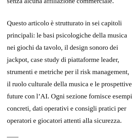
senza alcuna affiliazione commerciale.
Case
Study
Questo articolo è strutturato in sei capitoli
di
Playtech,
principali: le basi psicologiche della musica
NetEnt
nei giochi da tavolo, il design sonoro dei
ed
Evolution,
jackpot, case study di piattaforme leader,
le
strumenti e metriche per il risk management,
Metriche
il ruolo culturale della musica e le prospettive
di
Risk
future con l’AI. Ogni sezione fornisce esempi
Management
concreti, dati operativi e consigli pratici per
Basate
su
operatori e giocatori attenti alla sicurezza.
KPI
Sonori,