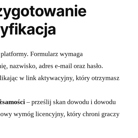
rzygotowanie
yfikacja
e platformy. Formularz wymaga
ę, nazwisko, adres e‑mail oraz hasło.
likając w link aktywacyjny, który otrzymasz
ożsamości
– prześlij skan dowodu i dowodu
dowy wymóg licencyjny, który chroni graczy