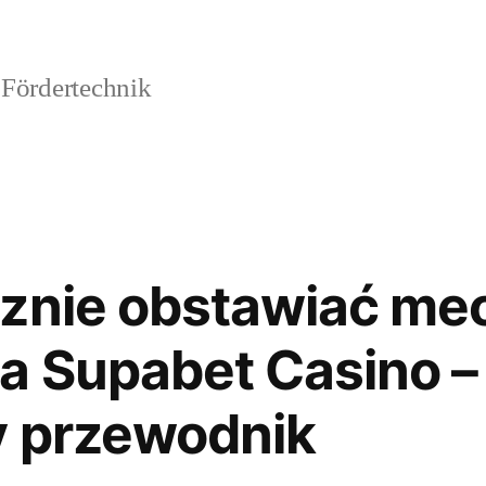
 Fördertechnik
cznie obstawiać me
a Supabet Casino –
y przewodnik