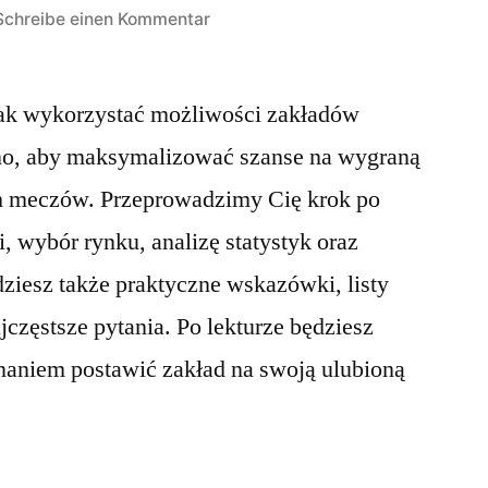
zu
Schreibe einen Kommentar
Jak
skutecznie
ak wykorzystać możliwości zakładów
obstawiać
mecze
no, aby maksymalizować szanse na wygraną
tenisowe
h meczów. Przeprowadzimy Cię krok po
na
Supabet
i, wybór rynku, analizę statystyk oraz
Casino
ziesz także praktyczne wskazówki, listy
–
jczęstsze pytania. Po lekturze będziesz
praktyczny
przewodnik
naniem postawić zakład na swoją ulubioną