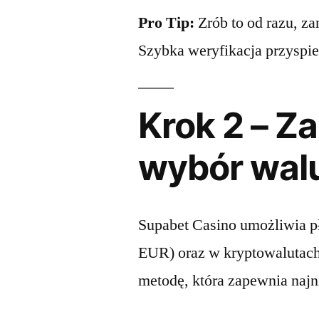
Pro Tip:
Zrób to od razu, za
Szybka weryfikacja przyspie
Krok 2 – Za
wybór wal
Supabet Casino umożliwia p
EUR) oraz w kryptowalutach.
metodę, która zapewnia najn