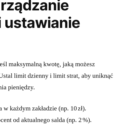
arządzanie
 ustawianie
reśl maksymalną kwotę, jaką możesz
stal limit dzienny i limit strat, aby uniknąć
ia pieniędzy.
a w każdym zakładzie (np. 10 zł).
cent od aktualnego salda (np. 2 %).