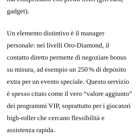
gadget).
Un elemento distintivo è il manager
personale: nei livelli Oro‑Diamond, il
contatto diretto permette di negoziare bonus
su misura, ad esempio un 250 % di deposito
extra per un evento speciale. Questo servizio
è spesso citato come il vero “valore aggiunto”
dei programmi VIP, soprattutto per i giocatori
high‑roller che cercano flessibilità e
assistenza rapida.