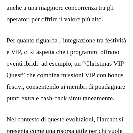
anche a una maggiore concorrenza tra gli
operatori per offrire il valore più alto.
Per quanto riguarda l’integrazione tra festività
e VIP, ci si aspetta che i programmi offrano
eventi ibridi: ad esempio, un “Christmas VIP
Quest” che combina missioni VIP con bonus
festivi, consentendo ai membri di guadagnare
punti extra e cash‑back simultaneamente.
Nel contesto di queste evoluzioni, Hareact si
presenta come una risorsa utile per chi vuole