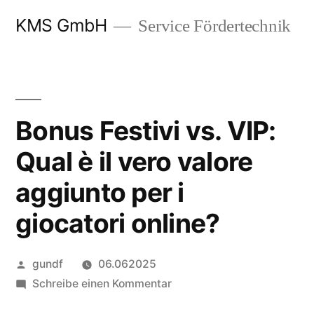
Zum
KMS GmbH
Service Fördertechnik
Inhalt
springen
Bonus Festivi vs. VIP:
Qual è il vero valore
aggiunto per i
giocatori online?
Veröffentlicht
gundf
06.062025
von
zu
Schreibe einen Kommentar
Bonus