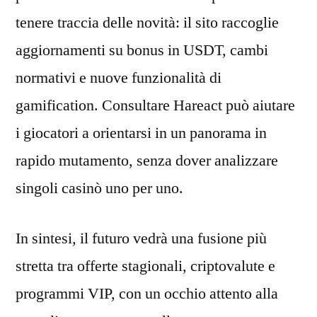
tenere traccia delle novità: il sito raccoglie
aggiornamenti su bonus in USDT, cambi
normativi e nuove funzionalità di
gamification. Consultare Hareact può aiutare
i giocatori a orientarsi in un panorama in
rapido mutamento, senza dover analizzare
singoli casinò uno per uno.
In sintesi, il futuro vedrà una fusione più
stretta tra offerte stagionali, criptovalute e
programmi VIP, con un occhio attento alla