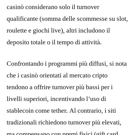
casinò considerano solo il turnover
qualificante (somma delle scommesse su slot,
roulette e giochi live), altri includono il
deposito totale o il tempo di attività.
Confrontando i programmi più diffusi, si nota
che i casinò orientati al mercato cripto
tendono a offrire turnover più bassi per i
livelli superiori, incentivando l’uso di
stablecoin come tether. Al contrario, i siti
tradizionali richiedono turnover più elevati,
ma compensano con premi fisici (gift card,