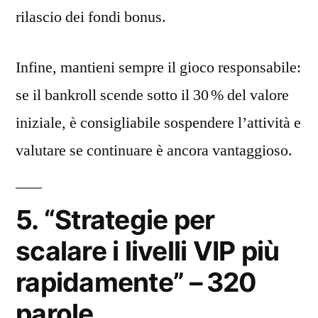
rilascio dei fondi bonus.
Infine, mantieni sempre il gioco responsabile:
se il bankroll scende sotto il 30 % del valore
iniziale, è consigliabile sospendere l’attività e
valutare se continuare è ancora vantaggioso.
5. “Strategie per
scalare i livelli VIP più
rapidamente” – 320
parole