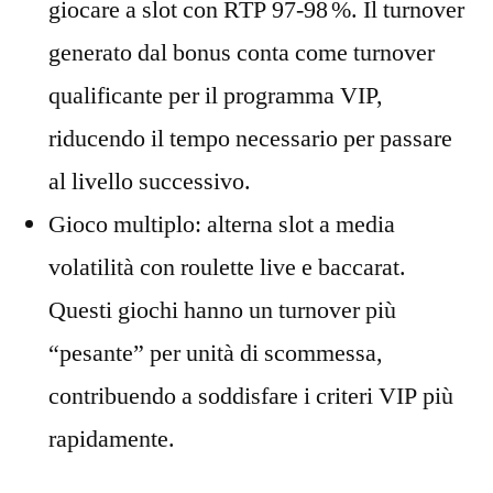
giocare a slot con RTP 97‑98 %. Il turnover
generato dal bonus conta come turnover
qualificante per il programma VIP,
riducendo il tempo necessario per passare
al livello successivo.
Gioco multiplo: alterna slot a media
volatilità con roulette live e baccarat.
Questi giochi hanno un turnover più
“pesante” per unità di scommessa,
contribuendo a soddisfare i criteri VIP più
rapidamente.