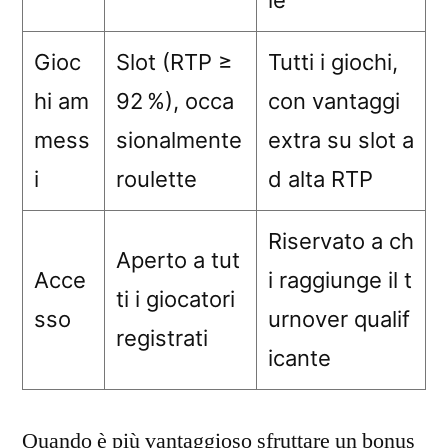
le
Gioc
Slot (RTP ≥
Tutti i giochi,
hi am
92 %), occa
con vantaggi
mess
sionalmente
extra su slot a
i
roulette
d alta RTP
Riservato a ch
Aperto a tut
Acce
i raggiunge il t
ti i giocatori
sso
urnover qualif
registrati
icante
Quando è più vantaggioso sfruttare un bonus