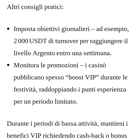
Altri consigli pratici:
Imposta obiettivi giornalieri – ad esempio,
2 000 USDT di turnover per raggiungere il
livello Argento entro una settimana.
Monitora le promozioni – i casinò
pubblicano spesso “boost VIP” durante le
festività, raddoppiando i punti esperienza
per un periodo limitato.
Durante i periodi di bassa attività, mantieni i
benefici VIP richiedendo cash‑back o bonus