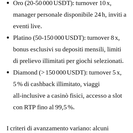
Oro (20‑50 000 USDT): turnover 10 x,
manager personale disponibile 24 h, inviti a
eventi live.
Platino (50‑150 000 USDT): turnover 8 x,
bonus esclusivi su depositi mensili, limiti
di prelievo illimitati per giochi selezionati.
Diamond (> 150 000 USDT): turnover 5 x,
5 % di cashback illimitato, viaggi
all‑inclusive a casinò fisici, accesso a slot
con RTP fino al 99,5 %.
I criteri di avanzamento variano: alcuni