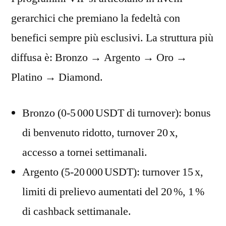
gerarchici che premiano la fedeltà con
benefici sempre più esclusivi. La struttura più
diffusa è: Bronzo → Argento → Oro →
Platino → Diamond.
Bronzo (0‑5 000 USDT di turnover): bonus
di benvenuto ridotto, turnover 20 x,
accesso a tornei settimanali.
Argento (5‑20 000 USDT): turnover 15 x,
limiti di prelievo aumentati del 20 %, 1 %
di cashback settimanale.