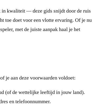
 in kwaliteit — deze gids snijdt door de ruis
ht toe doet voor een vlotte ervaring. Of je nu
speler, met de juiste aanpak haal je het
r of je aan deze voorwaarden voldoet:
d (of de wettelijke leeftijd in jouw land).
adres en telefoonnummer.