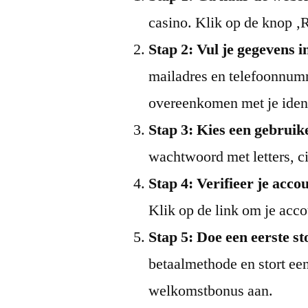
casino. Klik op de knop ‚
Stap 2: Vul je gegevens i
mailadres en telefoonnum
overeenkomen met je ident
Stap 3: Kies een gebrui
wachtwoord met letters, cij
Stap 4: Verifieer je acco
Klik op de link om je acco
Stap 5: Doe een eerste st
betaalmethode en stort ee
welkomstbonus aan.