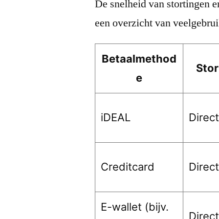
De snelheid van stortingen 
een overzicht van veelgebruik
Betaalmethod
Stor
e
iDEAL
Direc
Creditcard
Direc
E-wallet (bijv.
Direc