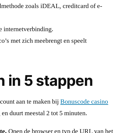
almethode zoals iDEAL, creditcard of e-
le internetverbinding.
ico’s met zich meebrengt en speelt
n in 5 stappen
count aan te maken bij
Bonuscode casino
 en duurt meestal 2 tot 5 minuten.
te.
Open de browser en typ de URL van het