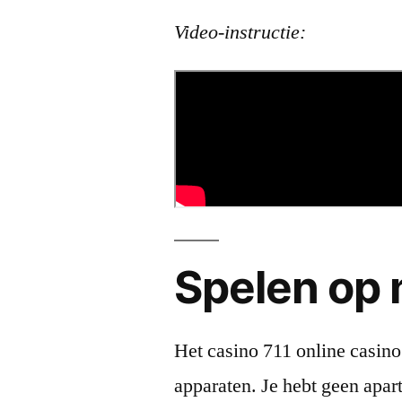
Video-instructie:
Spelen op 
Het casino 711 online casino
apparaten. Je hebt geen apar