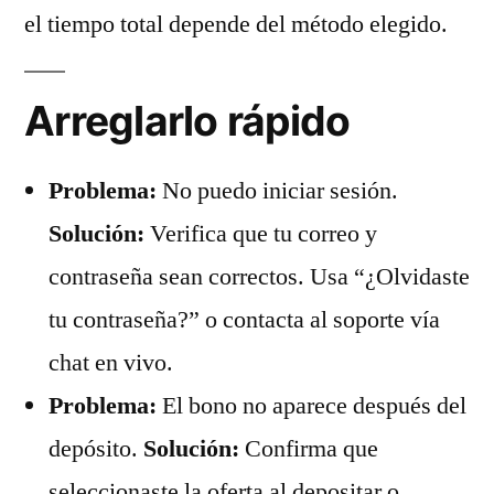
el tiempo total depende del método elegido.
Arreglarlo rápido
Problema:
No puedo iniciar sesión.
Solución:
Verifica que tu correo y
contraseña sean correctos. Usa “¿Olvidaste
tu contraseña?” o contacta al soporte vía
chat en vivo.
Problema:
El bono no aparece después del
depósito.
Solución:
Confirma que
seleccionaste la oferta al depositar o