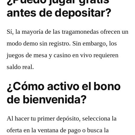
antes de depositar?
Sí, la mayoría de las tragamonedas ofrecen un
modo demo sin registro. Sin embargo, los
juegos de mesa y casino en vivo requieren
saldo real.
¿Cómo activo el bono
de bienvenida?
Al hacer tu primer depósito, selecciona la
oferta en la ventana de pago o busca la