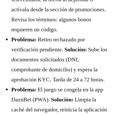
actívala desde la sección de promociones.
Revisa los términos: algunos bonos
requieren un código.
Problema:
Retiro rechazado por
verificación pendiente.
Solución:
Sube los
documentos solicitados (DNI,
comprobante de domicilio) y espera la
aprobación KYC. Tarda de 24 a 72 horas.
Problema:
El juego se congela en la app
DaznBet (PWA).
Solución:
Limpia la
caché del navegador, reinicia la aplicación