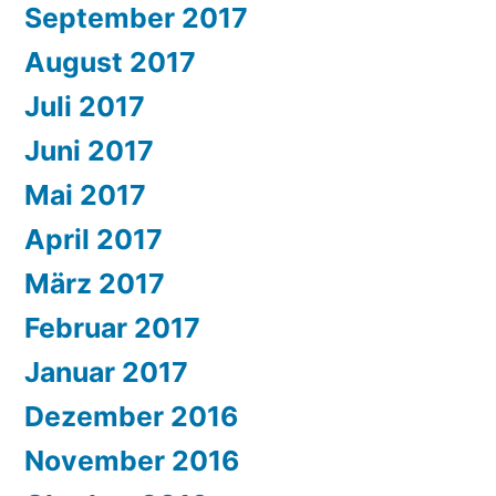
September 2017
August 2017
Juli 2017
Juni 2017
Mai 2017
April 2017
März 2017
Februar 2017
Januar 2017
Dezember 2016
November 2016