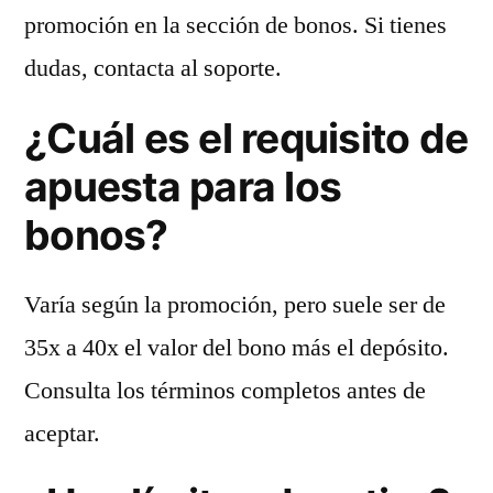
promoción en la sección de bonos. Si tienes
dudas, contacta al soporte.
¿Cuál es el requisito de
apuesta para los
bonos?
Varía según la promoción, pero suele ser de
35x a 40x el valor del bono más el depósito.
Consulta los términos completos antes de
aceptar.