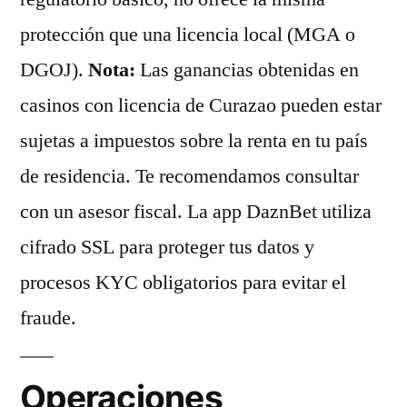
protección que una licencia local (MGA o
DGOJ).
Nota:
Las ganancias obtenidas en
casinos con licencia de Curazao pueden estar
sujetas a impuestos sobre la renta en tu país
de residencia. Te recomendamos consultar
con un asesor fiscal. La app DaznBet utiliza
cifrado SSL para proteger tus datos y
procesos KYC obligatorios para evitar el
fraude.
Operaciones