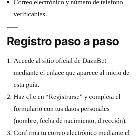
Correo electrónico y número de teléfono
verificables.
Registro paso a paso
Accede al sitio oficial de DaznBet
mediante el enlace que aparece al inicio de
esta guía.
Haz clic en “Registrarse” y completa el
formulario con tus datos personales
(nombre, fecha de nacimiento, dirección).
Confirma tu correo electrónico mediante el