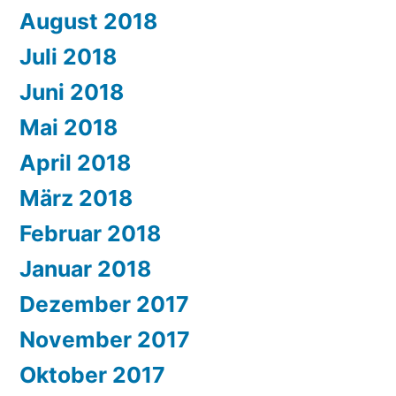
August 2018
Juli 2018
Juni 2018
Mai 2018
April 2018
März 2018
Februar 2018
Januar 2018
Dezember 2017
November 2017
Oktober 2017