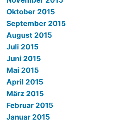
November 2015
Oktober 2015
September 2015
August 2015
Juli 2015
Juni 2015
Mai 2015
April 2015
März 2015
Februar 2015
Januar 2015