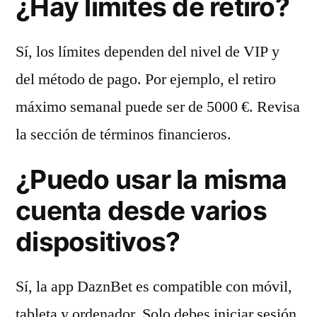
¿Hay límites de retiro?
Sí, los límites dependen del nivel de VIP y
del método de pago. Por ejemplo, el retiro
máximo semanal puede ser de 5000 €. Revisa
la sección de términos financieros.
¿Puedo usar la misma
cuenta desde varios
dispositivos?
Sí, la app DaznBet es compatible con móvil,
tableta y ordenador. Solo debes iniciar sesión