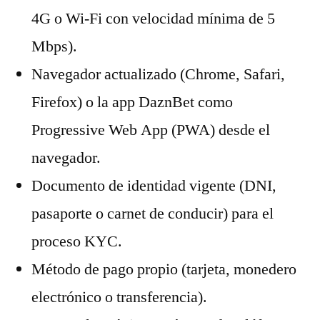
4G o Wi‑Fi con velocidad mínima de 5
Mbps).
Navegador actualizado (Chrome, Safari,
Firefox) o la app DaznBet como
Progressive Web App (PWA) desde el
navegador.
Documento de identidad vigente (DNI,
pasaporte o carnet de conducir) para el
proceso KYC.
Método de pago propio (tarjeta, monedero
electrónico o transferencia).