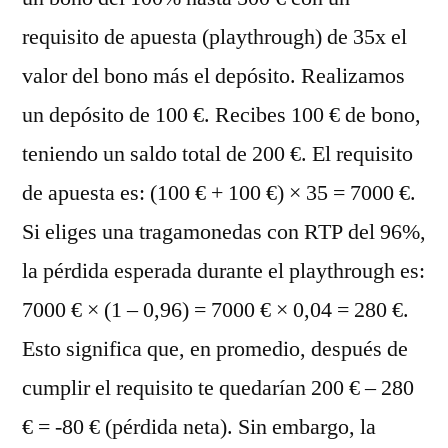
requisito de apuesta (playthrough) de 35x el
valor del bono más el depósito. Realizamos
un depósito de 100 €. Recibes 100 € de bono,
teniendo un saldo total de 200 €. El requisito
de apuesta es: (100 € + 100 €) × 35 = 7000 €.
Si eliges una tragamonedas con RTP del 96%,
la pérdida esperada durante el playthrough es:
7000 € × (1 – 0,96) = 7000 € × 0,04 = 280 €.
Esto significa que, en promedio, después de
cumplir el requisito te quedarían 200 € – 280
€ = -80 € (pérdida neta). Sin embargo, la