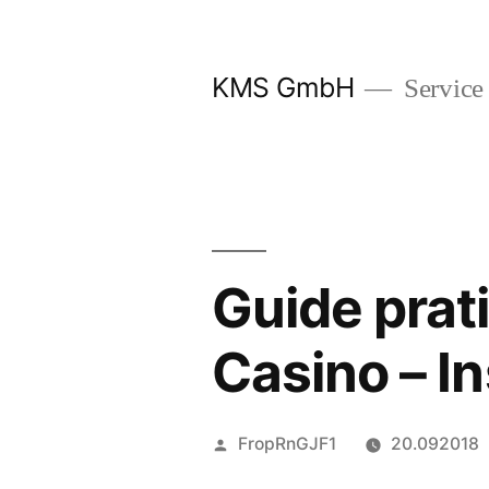
Zum
Inhalt
KMS GmbH
Service
springen
Guide prati
Casino – In
Veröffentlicht
FropRnGJF1
20.092018
von