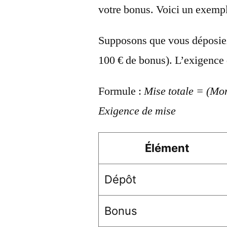
votre bonus. Voici un exempl
Supposons que vous déposi
100 € de bonus). L’exigence
Formule :
Mise totale = (Mo
Exigence de mise
Élément
Dépôt
Bonus