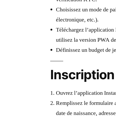
Choisissez un mode de pai
électronique, etc.).
Téléchargez l’application I
utilisez la version PWA de
Définissez un budget de j
Inscription
Ouvrez l’application Instan
Remplissez le formulaire 
date de naissance, adresse