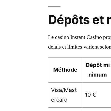
Dépôts et r
Le casino Instant Casino pr
délais et limites varient sel
Dépôt mi
Méthode
nimum
Visa/Mast
10 €
ercard