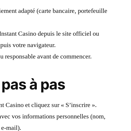
ement adapté (carte bancaire, portefeuille
nstant Casino depuis le site officiel ou
puis votre navigateur.
eu responsable avant de commencer.
 pas à pas
t Casino et cliquez sur « S’inscrire ».
avec vos informations personnelles (nom,
 e-mail).