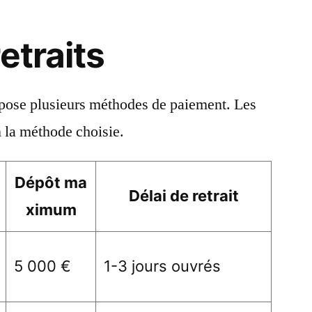
etraits
opose plusieurs méthodes de paiement. Les
on la méthode choisie.
Dépôt ma
Délai de retrait
ximum
5 000 €
1-3 jours ouvrés