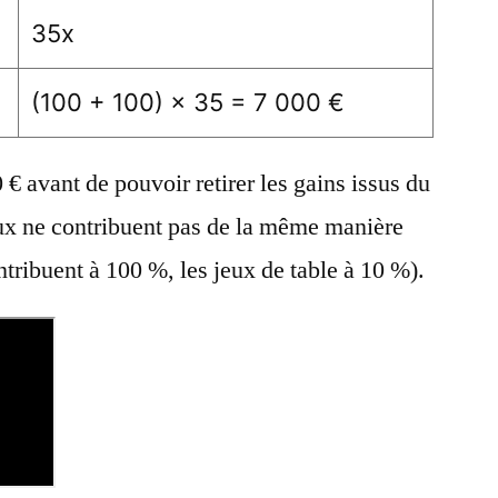
35x
(100 + 100) × 35 = 7 000 €
€ avant de pouvoir retirer les gains issus du
eux ne contribuent pas de la même manière
ntribuent à 100 %, les jeux de table à 10 %).