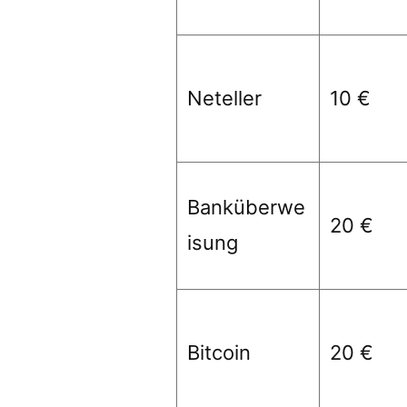
Neteller
10 €
Banküberwe
20 €
isung
Bitcoin
20 €