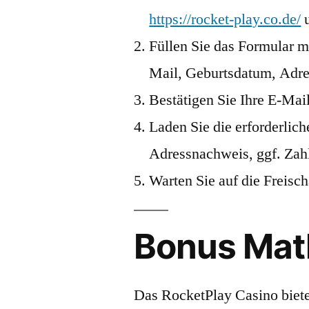
https://rocket-play.co.de/
u
Füllen Sie das Formular m
Mail, Geburtsdatum, Adre
Bestätigen Sie Ihre E-Mai
Laden Sie die erforderl
Adressnachweis, ggf. Zah
Warten Sie auf die Freisc
Bonus Mat
Das RocketPlay Casino biet