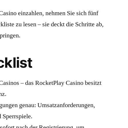
Casino einzahlen, nehmen Sie sich fünf
iste zu lesen – sie deckt die Schritte ab,
springen.
klist
 Casinos – das RocketPlay Casino besitzt
nz.
ngungen genau: Umsatzanforderungen,
Sperrspiele.
 sofort nach der Registrierung, um