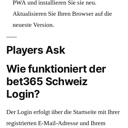
PWA und installieren Sie sie neu.
Aktualisieren Sie Ihren Browser auf die
neueste Version.
Players Ask
Wie funktioniert der
bet365 Schweiz
Login?
Der Login erfolgt über die Startseite mit Ihrer
registrierten E‑Mail-Adresse und Ihrem