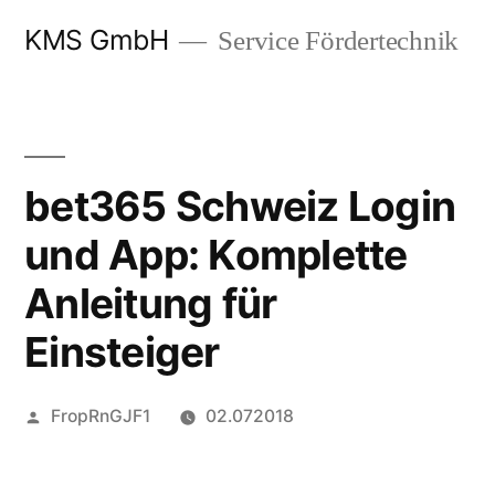
Zum
KMS GmbH
Service Fördertechnik
Inhalt
springen
bet365 Schweiz Login
und App: Komplette
Anleitung für
Einsteiger
Veröffentlicht
FropRnGJF1
02.072018
von