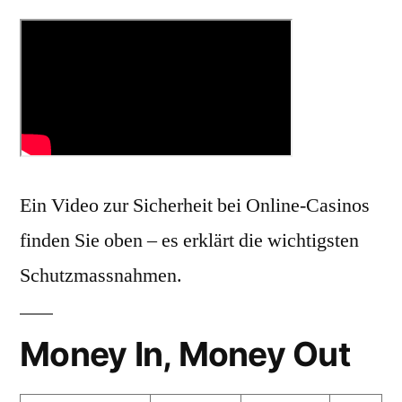
Ein Video zur Sicherheit bei Online‑Casinos
finden Sie oben – es erklärt die wichtigsten
Schutzmassnahmen.
Money In, Money Out