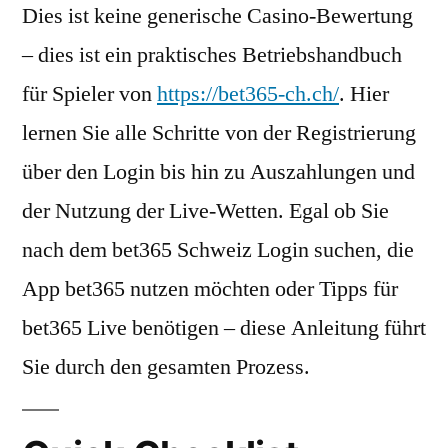
Dies ist keine generische Casino-Bewertung
– dies ist ein praktisches Betriebshandbuch
für Spieler von
https://bet365-ch.ch/
. Hier
lernen Sie alle Schritte von der Registrierung
über den Login bis hin zu Auszahlungen und
der Nutzung der Live-Wetten. Egal ob Sie
nach dem bet365 Schweiz Login suchen, die
App bet365 nutzen möchten oder Tipps für
bet365 Live benötigen – diese Anleitung führt
Sie durch den gesamten Prozess.