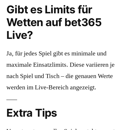
Gibt es Limits für
Wetten auf bet365
Live?
Ja, für jedes Spiel gibt es minimale und
maximale Einsatzlimits. Diese variieren je
nach Spiel und Tisch – die genauen Werte
werden im Live-Bereich angezeigt.
Extra Tips