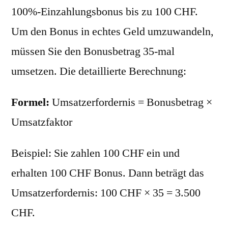
100%-Einzahlungsbonus bis zu 100 CHF.
Um den Bonus in echtes Geld umzuwandeln,
müssen Sie den Bonusbetrag 35‑mal
umsetzen. Die detaillierte Berechnung:
Formel:
Umsatzerfordernis = Bonusbetrag ×
Umsatzfaktor
Beispiel: Sie zahlen 100 CHF ein und
erhalten 100 CHF Bonus. Dann beträgt das
Umsatzerfordernis: 100 CHF × 35 = 3.500
CHF.