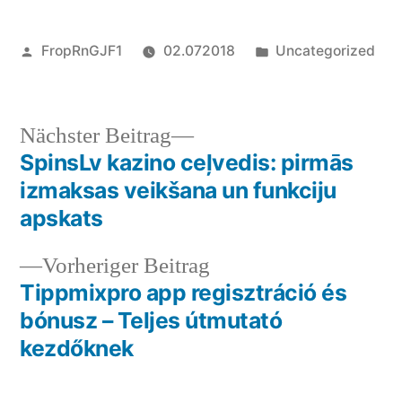
Veröffentlicht
Veröffentlicht
FropRnGJF1
02.072018
Uncategorized
von
in
Nächster
Nächster Beitrag
Beitrag:
SpinsLv kazino ceļvedis: pirmās
Beitragsnavigation
izmaksas veikšana un funkciju
apskats
Vorheriger
Vorheriger Beitrag
Beitrag:
Tippmixpro app regisztráció és
bónusz – Teljes útmutató
kezdőknek