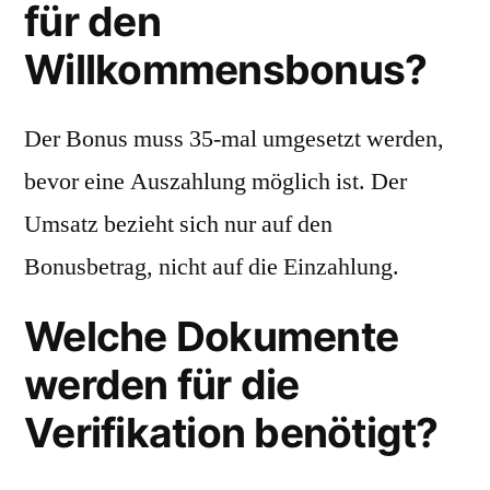
für den
Willkommensbonus?
Der Bonus muss 35‑mal umgesetzt werden,
bevor eine Auszahlung möglich ist. Der
Umsatz bezieht sich nur auf den
Bonusbetrag, nicht auf die Einzahlung.
Welche Dokumente
werden für die
Verifikation benötigt?