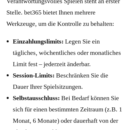
Verantwortungsvolles Spielen steht an erster
Stelle. bet365 bietet Ihnen mehrere
Werkzeuge, um die Kontrolle zu behalten:
Einzahlungslimits:
Legen Sie ein
tägliches, wöchentliches oder monatliches
Limit fest – jederzeit änderbar.
Session-Limits:
Beschränken Sie die
Dauer Ihrer Spielsitzungen.
Selbstausschluss:
Bei Bedarf können Sie
sich für einen bestimmten Zeitraum (z.B. 1
Monat, 6 Monate) oder dauerhaft von der