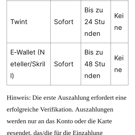
Bis zu
Kei
Twint
Sofort
24 Stu
ne
nden
E‑Wallet (N
Bis zu
Kei
eteller/Skril
Sofort
48 Stu
ne
l)
nden
Hinweis: Die erste Auszahlung erfordert eine
erfolgreiche Verifikation. Auszahlungen
werden nur an das Konto oder die Karte
gesendet, das/die für die Einzahlung