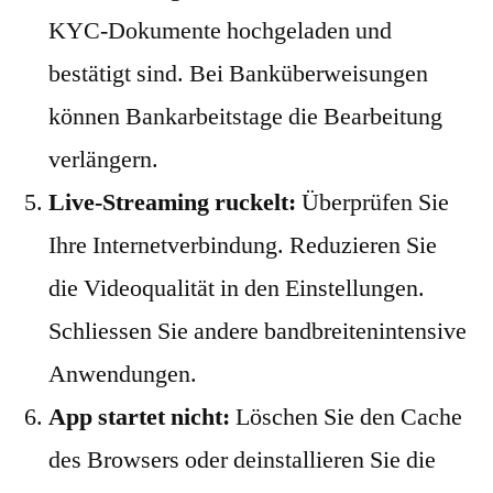
KYC-Dokumente hochgeladen und
bestätigt sind. Bei Banküberweisungen
können Bankarbeitstage die Bearbeitung
verlängern.
Live-Streaming ruckelt:
Überprüfen Sie
Ihre Internetverbindung. Reduzieren Sie
die Videoqualität in den Einstellungen.
Schliessen Sie andere bandbreitenintensive
Anwendungen.
App startet nicht:
Löschen Sie den Cache
des Browsers oder deinstallieren Sie die