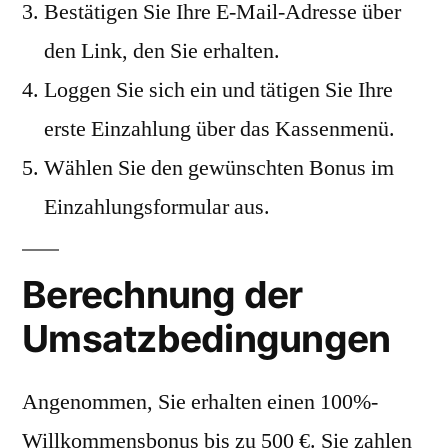
Bestätigen Sie Ihre E-Mail-Adresse über
den Link, den Sie erhalten.
Loggen Sie sich ein und tätigen Sie Ihre
erste Einzahlung über das Kassenmenü.
Wählen Sie den gewünschten Bonus im
Einzahlungsformular aus.
Berechnung der
Umsatzbedingungen
Angenommen, Sie erhalten einen 100%-
Willkommensbonus bis zu 500 €. Sie zahlen