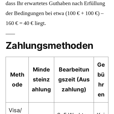
dass Ihr erwartetes Guthaben nach Erfüllung
der Bedingungen bei etwa (100 € + 100 €) –
160 € = 40 € liegt.
Zahlungsmethoden
Ge
Minde
Bearbeitun
Meth
bü
steinz
gszeit (Aus
ode
hr
ahlung
zahlung)
en
Visa/