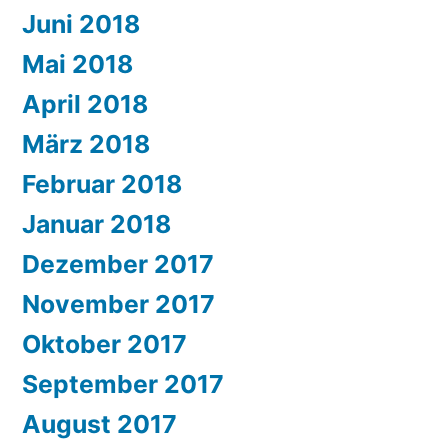
Juni 2018
Mai 2018
April 2018
März 2018
Februar 2018
Januar 2018
Dezember 2017
November 2017
Oktober 2017
September 2017
August 2017