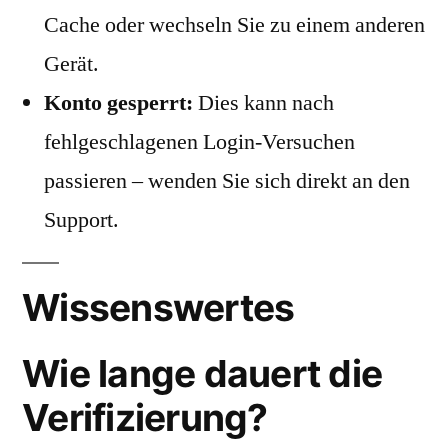
Cache oder wechseln Sie zu einem anderen
Gerät.
Konto gesperrt:
Dies kann nach
fehlgeschlagenen Login-Versuchen
passieren – wenden Sie sich direkt an den
Support.
Wissenswertes
Wie lange dauert die
Verifizierung?