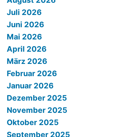
August 2026
Juli 2026
Juni 2026
Mai 2026
April 2026
März 2026
Februar 2026
Januar 2026
Dezember 2025
November 2025
Oktober 2025
September 2025