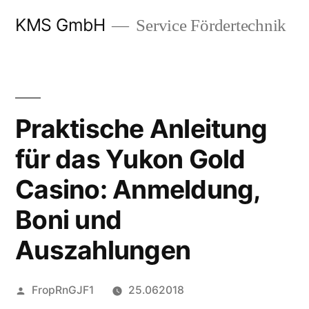
Zum
KMS GmbH
Service Fördertechnik
Inhalt
springen
Praktische Anleitung
für das Yukon Gold
Casino: Anmeldung,
Boni und
Auszahlungen
Veröffentlicht
FropRnGJF1
25.062018
von