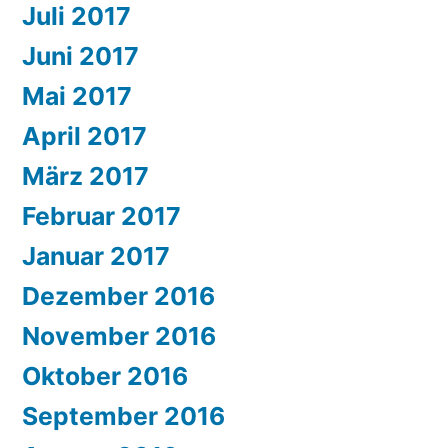
Juli 2017
Juni 2017
Mai 2017
April 2017
März 2017
Februar 2017
Januar 2017
Dezember 2016
November 2016
Oktober 2016
September 2016