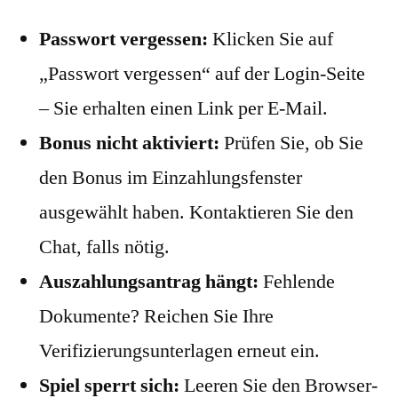
Passwort vergessen:
Klicken Sie auf
„Passwort vergessen“ auf der Login-Seite
– Sie erhalten einen Link per E-Mail.
Bonus nicht aktiviert:
Prüfen Sie, ob Sie
den Bonus im Einzahlungsfenster
ausgewählt haben. Kontaktieren Sie den
Chat, falls nötig.
Auszahlungsantrag hängt:
Fehlende
Dokumente? Reichen Sie Ihre
Verifizierungsunterlagen erneut ein.
Spiel sperrt sich:
Leeren Sie den Browser-