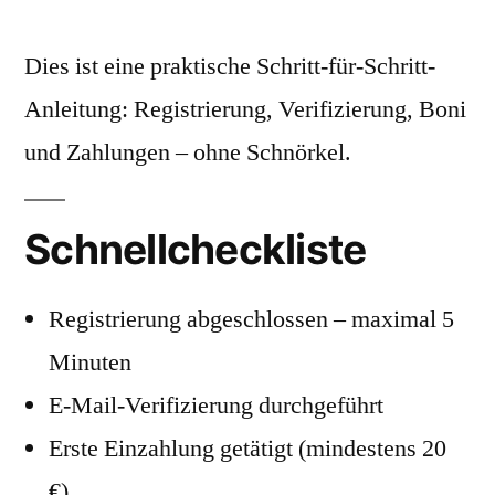
Dies ist eine praktische Schritt-für-Schritt-
Anleitung: Registrierung, Verifizierung, Boni
und Zahlungen – ohne Schnörkel.
Schnellcheckliste
Registrierung abgeschlossen – maximal 5
Minuten
E-Mail-Verifizierung durchgeführt
Erste Einzahlung getätigt (mindestens 20
€)