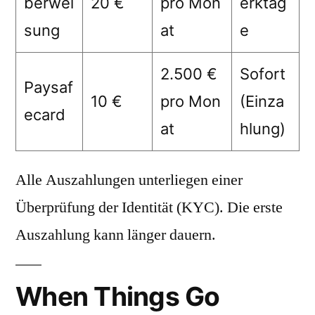
berwei
20 €
pro Mon
erktag
sung
at
e
2.500 €
Sofort
Paysaf
10 €
pro Mon
(Einza
ecard
at
hlung)
Alle Auszahlungen unterliegen einer
Überprüfung der Identität (KYC). Die erste
Auszahlung kann länger dauern.
When Things Go