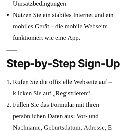
Umsatzbedingungen.
Nutzen Sie ein stabiles Internet und ein
mobiles Gerät – die mobile Webseite
funktioniert wie eine App.
Step-by-Step Sign-Up
Rufen Sie die offizielle Webseite auf –
klicken Sie auf „Registrieren“.
Füllen Sie das Formular mit Ihren
persönlichen Daten aus: Vor- und
Nachname, Geburtsdatum, Adresse, E-