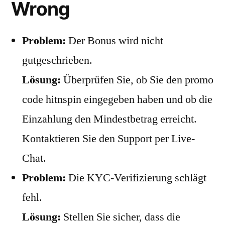
Wrong
Problem:
Der Bonus wird nicht
gutgeschrieben.
Lösung:
Überprüfen Sie, ob Sie den promo
code hitnspin eingegeben haben und ob die
Einzahlung den Mindestbetrag erreicht.
Kontaktieren Sie den Support per Live-
Chat.
Problem:
Die KYC-Verifizierung schlägt
fehl.
Lösung:
Stellen Sie sicher, dass die