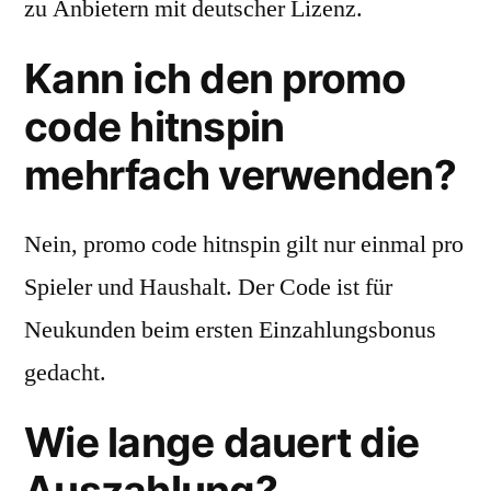
zu Anbietern mit deutscher Lizenz.
Kann ich den promo
code hitnspin
mehrfach verwenden?
Nein, promo code hitnspin gilt nur einmal pro
Spieler und Haushalt. Der Code ist für
Neukunden beim ersten Einzahlungsbonus
gedacht.
Wie lange dauert die
Auszahlung?