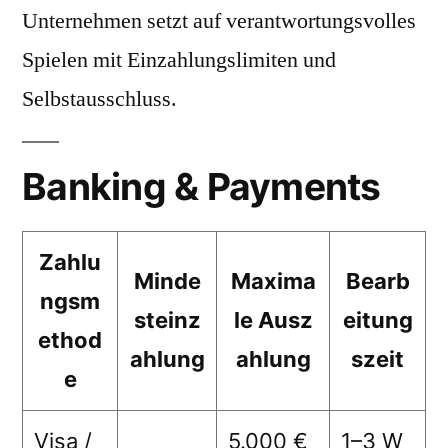
Unternehmen setzt auf verantwortungsvolles
Spielen mit Einzahlungslimiten und
Selbstausschluss.
Banking & Payments
Zahlu
Minde
Maxima
Bearb
ngsm
steinz
le Ausz
eitung
ethod
ahlung
ahlung
szeit
e
Visa /
5.000 €
1–3 W