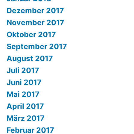
Dezember 2017
November 2017
Oktober 2017
September 2017
August 2017
Juli 2017
Juni 2017
Mai 2017
April 2017
März 2017
Februar 2017