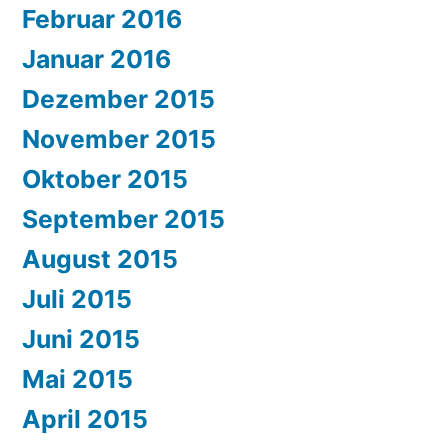
Februar 2016
Januar 2016
Dezember 2015
November 2015
Oktober 2015
September 2015
August 2015
Juli 2015
Juni 2015
Mai 2015
April 2015