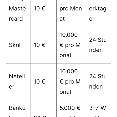
Maste
10 €
pro Mon
erktag
rcard
at
e
10.000
24 Stu
Skrill
10 €
€ pro M
nden
onat
10.000
Netell
24 Stu
10 €
€ pro M
er
nden
onat
Bankü
5.000 €
3–7 W