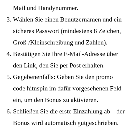
Mail und Handynummer.
Wählen Sie einen Benutzernamen und ein
sicheres Passwort (mindestens 8 Zeichen,
Groß-/Kleinschreibung und Zahlen).
Bestätigen Sie Ihre E-Mail-Adresse über
den Link, den Sie per Post erhalten.
Gegebenenfalls: Geben Sie den promo
code hitnspin im dafür vorgesehenen Feld
ein, um den Bonus zu aktivieren.
Schließen Sie die erste Einzahlung ab – der
Bonus wird automatisch gutgeschrieben.