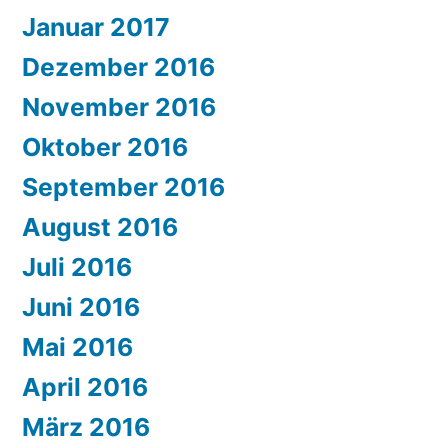
Januar 2017
Dezember 2016
November 2016
Oktober 2016
September 2016
August 2016
Juli 2016
Juni 2016
Mai 2016
April 2016
März 2016