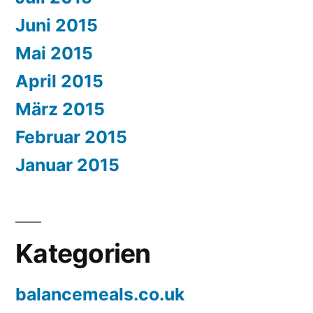
Juni 2015
Mai 2015
April 2015
März 2015
Februar 2015
Januar 2015
Kategorien
balancemeals.co.uk