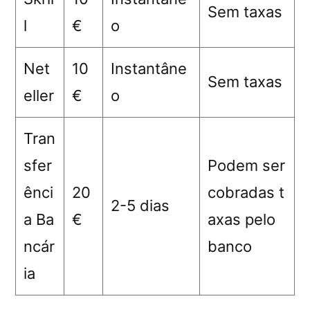
Sem taxas
l
€
o
Net
10
Instantâne
Sem taxas
eller
€
o
Tran
sfer
Podem ser
ênci
20
cobradas t
2-5 dias
a Ba
€
axas pelo
ncár
banco
ia