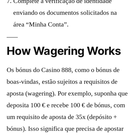
Complete a verificação de identidade
enviando os documentos solicitados na
área “Minha Conta”.
How Wagering Works
Os bónus do Casino 888, como o bónus de
boas-vindas, estão sujeitos a requisitos de
aposta (wagering). Por exemplo, suponha que
deposita 100 € e recebe 100 € de bónus, com
um requisito de aposta de 35x (depósito +
bónus). Isso significa que precisa de apostar