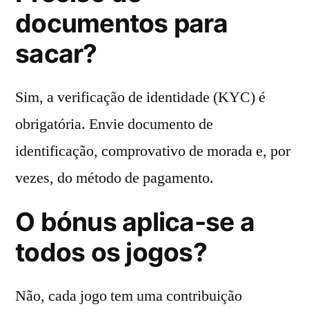
documentos para
sacar?
Sim, a verificação de identidade (KYC) é
obrigatória. Envie documento de
identificação, comprovativo de morada e, por
vezes, do método de pagamento.
O bónus aplica-se a
todos os jogos?
Não, cada jogo tem uma contribuição