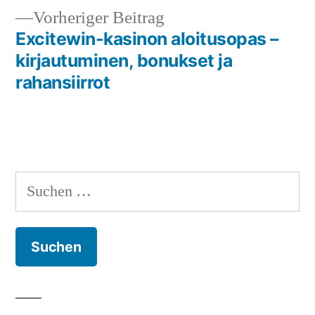
Vorheriger
Vorheriger Beitrag
Beitrag:
Excitewin-kasinon aloitusopas –
kirjautuminen, bonukset ja
rahansiirrot
Suchen
nach: