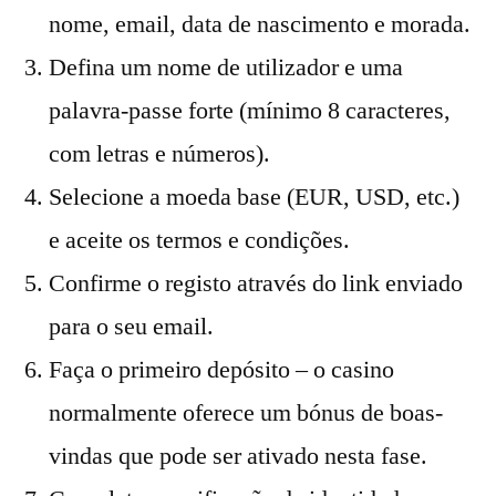
nome, email, data de nascimento e morada.
Defina um nome de utilizador e uma
palavra-passe forte (mínimo 8 caracteres,
com letras e números).
Selecione a moeda base (EUR, USD, etc.)
e aceite os termos e condições.
Confirme o registo através do link enviado
para o seu email.
Faça o primeiro depósito – o casino
normalmente oferece um bónus de boas-
vindas que pode ser ativado nesta fase.