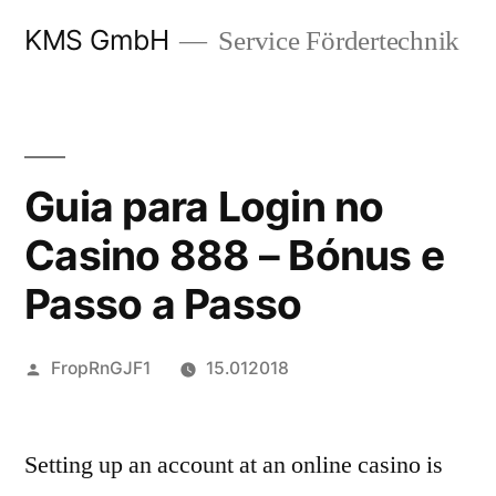
Zum
KMS GmbH
Service Fördertechnik
Inhalt
springen
Guia para Login no
Casino 888 – Bónus e
Passo a Passo
Veröffentlicht
FropRnGJF1
15.012018
von
Setting up an account at an online casino is