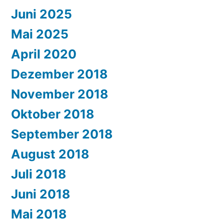
Juni 2025
Mai 2025
April 2020
Dezember 2018
November 2018
Oktober 2018
September 2018
August 2018
Juli 2018
Juni 2018
Mai 2018