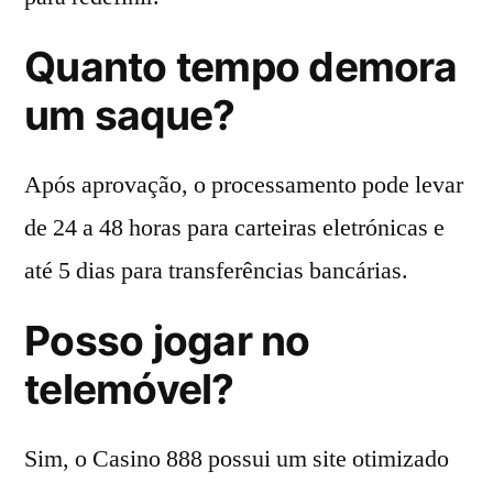
Quanto tempo demora
um saque?
Após aprovação, o processamento pode levar
de 24 a 48 horas para carteiras eletrónicas e
até 5 dias para transferências bancárias.
Posso jogar no
telemóvel?
Sim, o Casino 888 possui um site otimizado