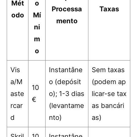
Mét
o
Processa
Taxas
odo
Mí
mento
ni
m
o
Vis
Instantâne
Sem taxas
a/M
o (depósit
(podem ap
10
aste
o); 1-3 dias
licar-se tax
€
rcar
(levantame
as bancári
d
nto)
as)
Skril
10
Instantâne