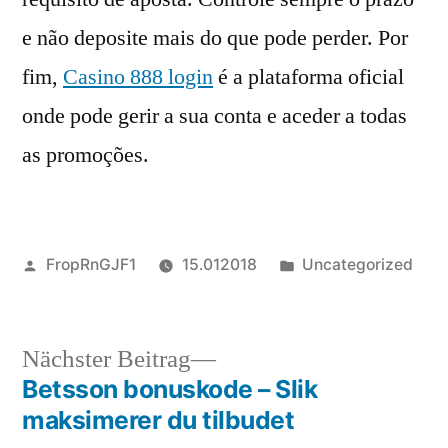
e não deposite mais do que pode perder. Por
fim,
Casino 888 login
é a plataforma oficial
onde pode gerir a sua conta e aceder a todas
as promoções.
Veröffentlicht
Veröffentlicht
FropRnGJF1
15.012018
Uncategorized
von
in
Nächster
Nächster Beitrag
Beitrag:
Betsson bonuskode – Slik
Beitragsnavigation
maksimerer du tilbudet