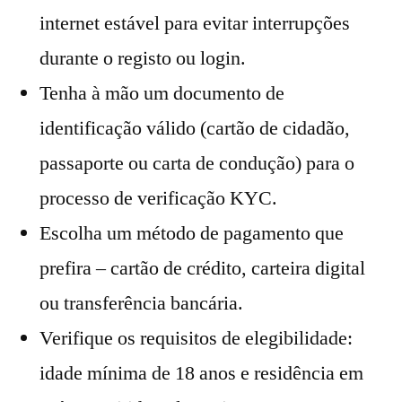
internet estável para evitar interrupções
durante o registo ou login.
Tenha à mão um documento de
identificação válido (cartão de cidadão,
passaporte ou carta de condução) para o
processo de verificação KYC.
Escolha um método de pagamento que
prefira – cartão de crédito, carteira digital
ou transferência bancária.
Verifique os requisitos de elegibilidade:
idade mínima de 18 anos e residência em