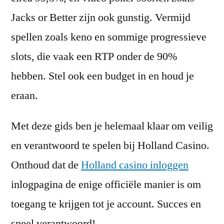
Jacks or Better zijn ook gunstig. Vermijd
spellen zoals keno en sommige progressieve
slots, die vaak een RTP onder de 90%
hebben. Stel ook een budget in en houd je
eraan.
Met deze gids ben je helemaal klaar om veilig
en verantwoord te spelen bij Holland Casino.
Onthoud dat de
Holland casino inloggen
inlogpagina de enige officiële manier is om
toegang te krijgen tot je account. Succes en
speel verantwoord!