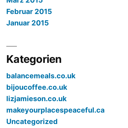
März 2015
Februar 2015
Januar 2015
Kategorien
balancemeals.co.uk
bijoucoffee.co.uk
lizjamieson.co.uk
makeyourplacespeaceful.ca
Uncategorized