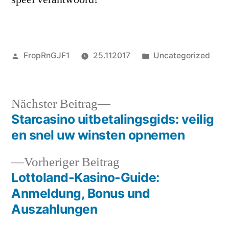
Veröffentlicht
Veröffentlicht
FropRnGJF1
25.112017
Uncategorized
von
in
Nächster
Nächster Beitrag
Beitrag:
Starcasino uitbetalingsgids: veilig
Beitragsnavigation
en snel uw winsten opnemen
Vorheriger
Vorheriger Beitrag
Beitrag:
Lottoland-Kasino-Guide:
Anmeldung, Bonus und
Auszahlungen