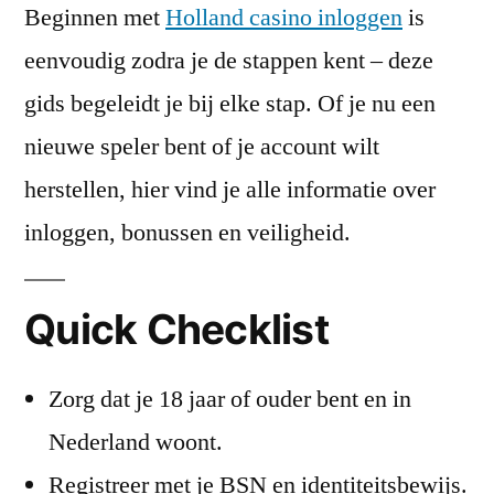
Beginnen met
Holland casino inloggen
is
eenvoudig zodra je de stappen kent – deze
gids begeleidt je bij elke stap. Of je nu een
nieuwe speler bent of je account wilt
herstellen, hier vind je alle informatie over
inloggen, bonussen en veiligheid.
Quick Checklist
Zorg dat je 18 jaar of ouder bent en in
Nederland woont.
Registreer met je BSN en identiteitsbewijs.