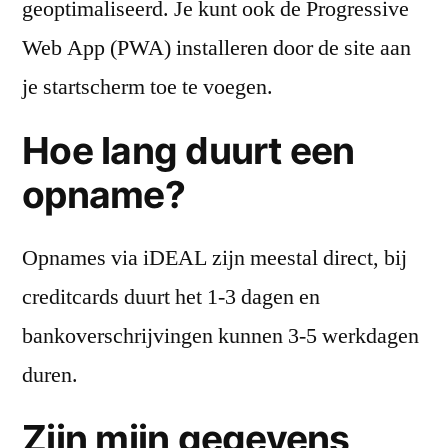
geoptimaliseerd. Je kunt ook de Progressive
Web App (PWA) installeren door de site aan
je startscherm toe te voegen.
Hoe lang duurt een
opname?
Opnames via iDEAL zijn meestal direct, bij
creditcards duurt het 1-3 dagen en
bankoverschrijvingen kunnen 3-5 werkdagen
duren.
Zijn mijn gegevens