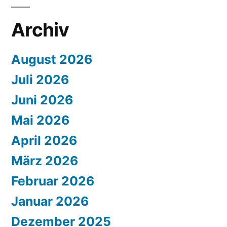
Archiv
August 2026
Juli 2026
Juni 2026
Mai 2026
April 2026
März 2026
Februar 2026
Januar 2026
Dezember 2025