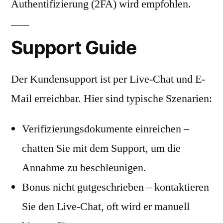
Authentifizierung (2FA) wird empfohlen.
Support Guide
Der Kundensupport ist per Live-Chat und E-
Mail erreichbar. Hier sind typische Szenarien:
Verifizierungsdokumente einreichen –
chatten Sie mit dem Support, um die
Annahme zu beschleunigen.
Bonus nicht gutgeschrieben – kontaktieren
Sie den Live-Chat, oft wird er manuell