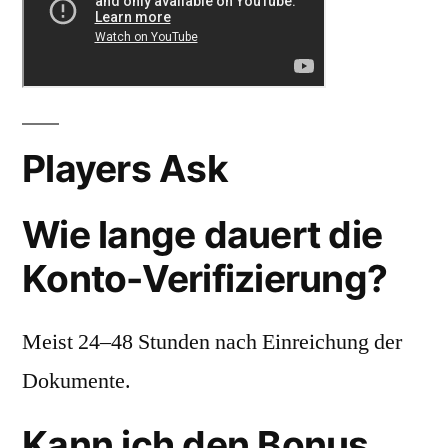
Players Ask
Wie lange dauert die
Konto-Verifizierung?
Meist 24–48 Stunden nach Einreichung der
Dokumente.
Kann ich den Bonus