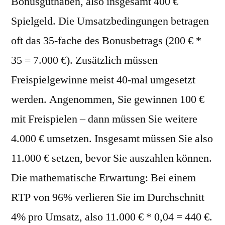
Bonusguthaben, also insgesamt 400 €
Spielgeld. Die Umsatzbedingungen betragen
oft das 35-fache des Bonusbetrags (200 € *
35 = 7.000 €). Zusätzlich müssen
Freispielgewinne meist 40-mal umgesetzt
werden. Angenommen, Sie gewinnen 100 €
mit Freispielen – dann müssen Sie weitere
4.000 € umsetzen. Insgesamt müssen Sie also
11.000 € setzen, bevor Sie auszahlen können.
Die mathematische Erwartung: Bei einem
RTP von 96% verlieren Sie im Durchschnitt
4% pro Umsatz, also 11.000 € * 0,04 = 440 €.