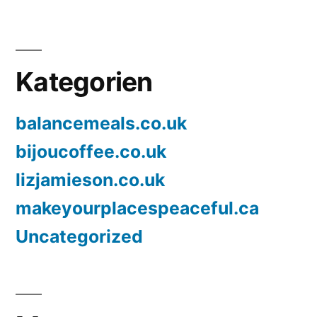
Kategorien
balancemeals.co.uk
bijoucoffee.co.uk
lizjamieson.co.uk
makeyourplacespeaceful.ca
Uncategorized