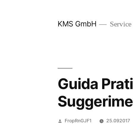
Zum
Inhalt
KMS GmbH
Service
springen
Guida Prat
Suggerime
Veröffentlicht
FropRnGJF1
25.092017
von