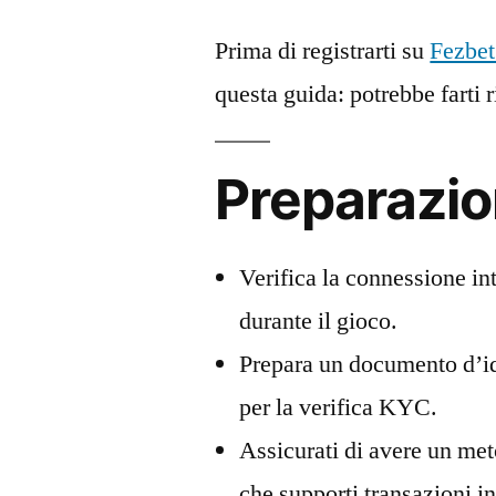
Prima di registrarti su
Fezbet
questa guida: potrebbe farti
Preparazi
Verifica la connessione int
durante il gioco.
Prepara un documento d’ide
per la verifica KYC.
Assicurati di avere un met
che supporti transazioni 