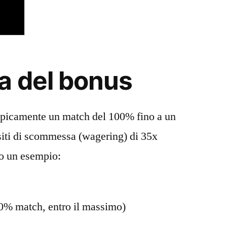
a del bonus
tipicamente un match del 100% fino a un
siti di scommessa (wagering) di 35x
o un esempio:
0% match, entro il massimo)