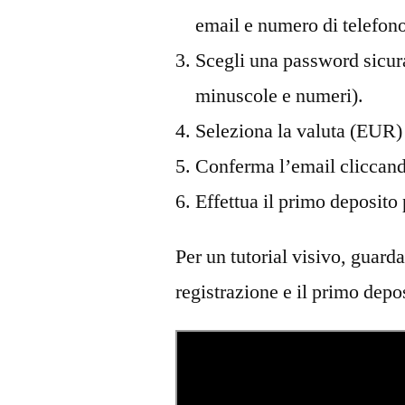
email e numero di telefon
Scegli una password sicura
minuscole e numeri).
Seleziona la valuta (EUR) 
Conferma l’email cliccando
Effettua il primo deposito 
Per un tutorial visivo, guard
registrazione e il primo depo