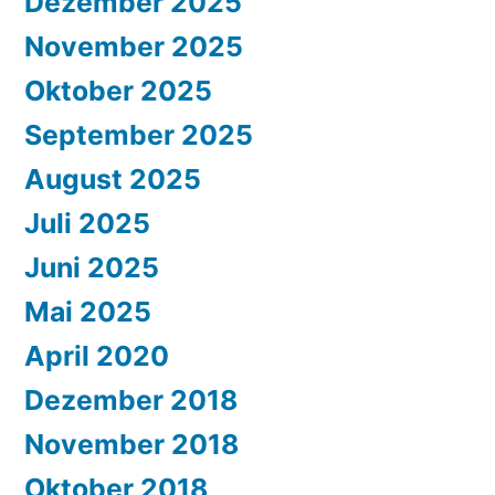
Dezember 2025
November 2025
Oktober 2025
September 2025
August 2025
Juli 2025
Juni 2025
Mai 2025
April 2020
Dezember 2018
November 2018
Oktober 2018