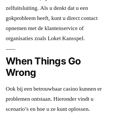
zelfuitsluiting. Als u denkt dat u een
gokprobleem heeft, kunt u direct contact
opnemen met de klantenservice of
organisaties zoals Loket Kansspel.
When Things Go
Wrong
Ook bij een betrouwbaar casino kunnen er
problemen ontstaan. Hieronder vindt u
scenario’s en hoe u ze kunt oplossen.