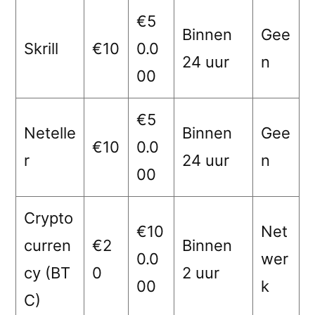
€5
Binnen
Gee
Skrill
€10
0.0
24 uur
n
00
€5
Netelle
Binnen
Gee
€10
0.0
r
24 uur
n
00
Crypto
€10
Net
curren
€2
Binnen
0.0
wer
cy (BT
0
2 uur
00
k
C)