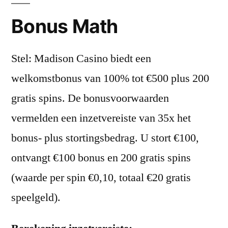
Bonus Math
Stel: Madison Casino biedt een
welkomstbonus van 100% tot €500 plus 200
gratis spins. De bonusvoorwaarden
vermelden een inzetvereiste van 35x het
bonus‑ plus stortingsbedrag. U stort €100,
ontvangt €100 bonus en 200 gratis spins
(waarde per spin €0,10, totaal €20 gratis
speelgeld).