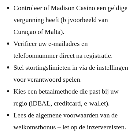
Controleer of Madison Casino een geldige
vergunning heeft (bijvoorbeeld van
Curaçao of Malta).
Verifieer uw e‑mailadres en
telefoonnummer direct na registratie.
Stel stortingslimieten in via de instellingen
voor verantwoord spelen.
Kies een betaalmethode die past bij uw
regio (iDEAL, creditcard, e‑wallet).
Lees de algemene voorwaarden van de
welkomstbonus – let op de inzetvereisten.