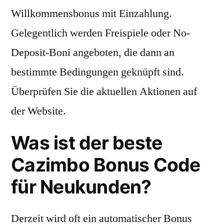
Willkommensbonus mit Einzahlung.
Gelegentlich werden Freispiele oder No-
Deposit-Boni angeboten, die dann an
bestimmte Bedingungen geknüpft sind.
Überprüfen Sie die aktuellen Aktionen auf
der Website.
Was ist der beste
Cazimbo Bonus Code
für Neukunden?
Derzeit wird oft ein automatischer Bonus