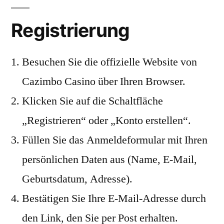
Registrierung
Besuchen Sie die offizielle Website von
Cazimbo Casino über Ihren Browser.
Klicken Sie auf die Schaltfläche
„Registrieren“ oder „Konto erstellen“.
Füllen Sie das Anmeldeformular mit Ihren
persönlichen Daten aus (Name, E-Mail,
Geburtsdatum, Adresse).
Bestätigen Sie Ihre E-Mail-Adresse durch
den Link, den Sie per Post erhalten.