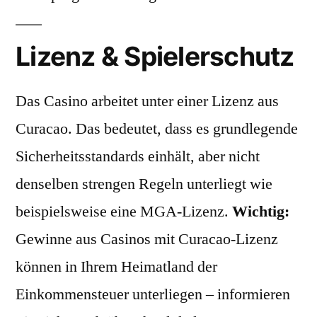
Lizenz & Spielerschutz
Das Casino arbeitet unter einer Lizenz aus
Curacao. Das bedeutet, dass es grundlegende
Sicherheitsstandards einhält, aber nicht
denselben strengen Regeln unterliegt wie
beispielsweise eine MGA-Lizenz.
Wichtig:
Gewinne aus Casinos mit Curacao-Lizenz
können in Ihrem Heimatland der
Einkommensteuer unterliegen – informieren