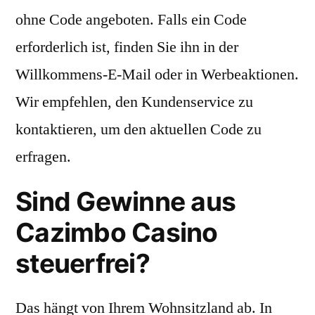
ohne Code angeboten. Falls ein Code
erforderlich ist, finden Sie ihn in der
Willkommens-E-Mail oder in Werbeaktionen.
Wir empfehlen, den Kundenservice zu
kontaktieren, um den aktuellen Code zu
erfragen.
Sind Gewinne aus
Cazimbo Casino
steuerfrei?
Das hängt von Ihrem Wohnsitzland ab. In