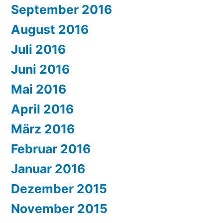
September 2016
August 2016
Juli 2016
Juni 2016
Mai 2016
April 2016
März 2016
Februar 2016
Januar 2016
Dezember 2015
November 2015