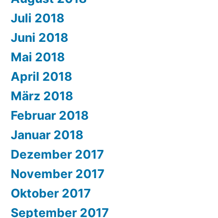
Juli 2018
Juni 2018
Mai 2018
April 2018
März 2018
Februar 2018
Januar 2018
Dezember 2017
November 2017
Oktober 2017
September 2017