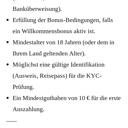
Banküberweisung).
Erfüllung der Bonus-Bedingungen, falls
ein Willkommensbonus aktiv ist.
Mindestalter von 18 Jahren (oder dem in
Ihrem Land geltenden Alter).
Möglichst eine gültige Identifikation
(Ausweis, Reisepass) für die KYC-
Prüfung.
Ein Mindestguthaben von 10 € für die erste
Auszahlung.