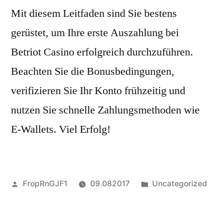
Mit diesem Leitfaden sind Sie bestens
gerüstet, um Ihre erste Auszahlung bei
Betriot Casino erfolgreich durchzuführen.
Beachten Sie die Bonusbedingungen,
verifizieren Sie Ihr Konto frühzeitig und
nutzen Sie schnelle Zahlungsmethoden wie
E-Wallets. Viel Erfolg!
Veröffentlicht
Veröffentlicht
FropRnGJF1
09.082017
Uncategorized
von
in