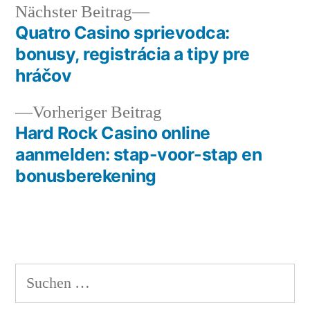
Nächster
Nächster Beitrag
Beitrag:
Quatro Casino sprievodca:
Beitragsnavigation
bonusy, registrácia a tipy pre
hráčov
Vorheriger
Vorheriger Beitrag
Beitrag:
Hard Rock Casino online
aanmelden: stap-voor-stap en
bonusberekening
Suchen
nach: