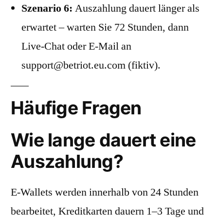
Szenario 6:
Auszahlung dauert länger als
erwartet – warten Sie 72 Stunden, dann
Live-Chat oder E-Mail an
support@betriot.eu.com (fiktiv).
Häufige Fragen
Wie lange dauert eine
Auszahlung?
E-Wallets werden innerhalb von 24 Stunden
bearbeitet, Kreditkarten dauern 1–3 Tage und