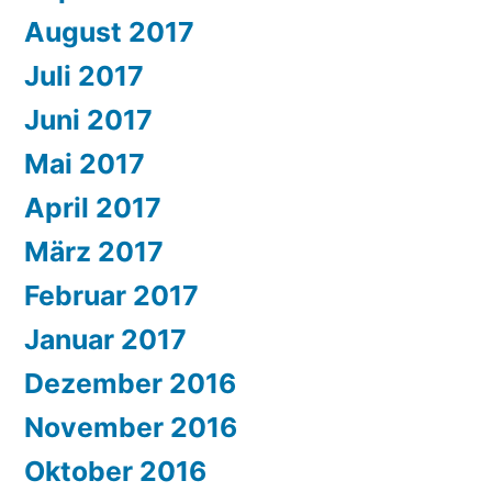
August 2017
Juli 2017
Juni 2017
Mai 2017
April 2017
März 2017
Februar 2017
Januar 2017
Dezember 2016
November 2016
Oktober 2016