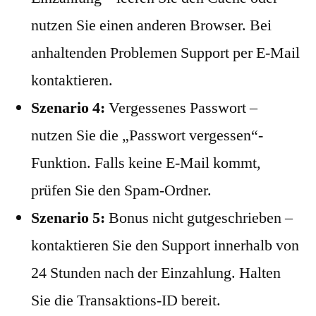
nutzen Sie einen anderen Browser. Bei
anhaltenden Problemen Support per E-Mail
kontaktieren.
Szenario 4:
Vergessenes Passwort –
nutzen Sie die „Passwort vergessen“-
Funktion. Falls keine E-Mail kommt,
prüfen Sie den Spam-Ordner.
Szenario 5:
Bonus nicht gutgeschrieben –
kontaktieren Sie den Support innerhalb von
24 Stunden nach der Einzahlung. Halten
Sie die Transaktions-ID bereit.