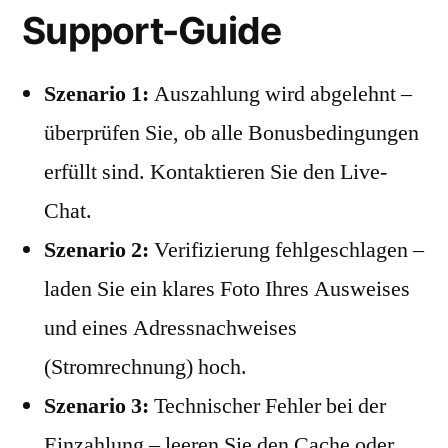
Support-Guide
Szenario 1:
Auszahlung wird abgelehnt –
überprüfen Sie, ob alle Bonusbedingungen
erfüllt sind. Kontaktieren Sie den Live-
Chat.
Szenario 2:
Verifizierung fehlgeschlagen –
laden Sie ein klares Foto Ihres Ausweises
und eines Adressnachweises
(Stromrechnung) hoch.
Szenario 3:
Technischer Fehler bei der
Einzahlung – leeren Sie den Cache oder