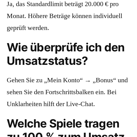
Ja, das Standardlimit beträgt 20.000 € pro
Monat. Höhere Beträge können individuell
geprüft werden.
Wie überprüfe ich den
Umsatzstatus?
Gehen Sie zu „Mein Konto“ → „Bonus“ und
sehen Sie den Fortschrittsbalken ein. Bei
Unklarheiten hilft der Live-Chat.
Welche Spiele tragen
zu 100 % zum Umsatz