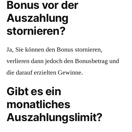
Bonus vor der
Auszahlung
stornieren?
Ja, Sie können den Bonus stornieren,
verlieren dann jedoch den Bonusbetrag und
die darauf erzielten Gewinne.
Gibt es ein
monatliches
Auszahlungslimit?