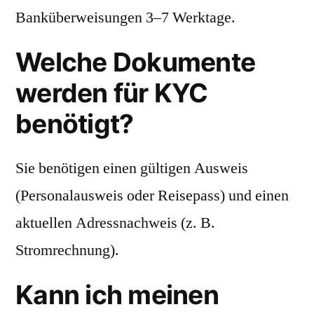
Banküberweisungen 3–7 Werktage.
Welche Dokumente
werden für KYC
benötigt?
Sie benötigen einen gültigen Ausweis
(Personalausweis oder Reisepass) und einen
aktuellen Adressnachweis (z. B.
Stromrechnung).
Kann ich meinen