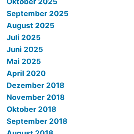
Oktober 2025
September 2025
August 2025
Juli 2025
Juni 2025
Mai 2025
April 2020
Dezember 2018
November 2018
Oktober 2018
September 2018
August 2018