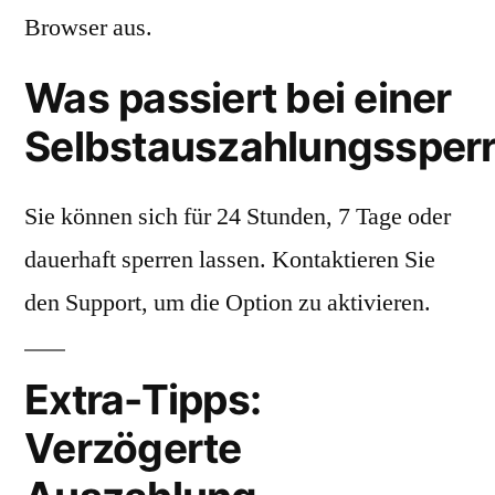
Browser aus.
Was passiert bei einer
Selbstauszahlungssper
Sie können sich für 24 Stunden, 7 Tage oder
dauerhaft sperren lassen. Kontaktieren Sie
den Support, um die Option zu aktivieren.
Extra-Tipps:
Verzögerte