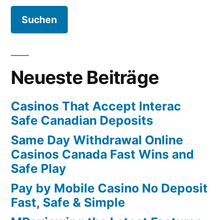
Neueste Beiträge
Casinos That Accept Interac
Safe Canadian Deposits
Same Day Withdrawal Online
Casinos Canada Fast Wins and
Safe Play
Pay by Mobile Casino No Deposit
Fast, Safe & Simple