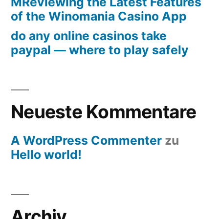
MReviewing the Latest Features
of the Winomania Casino App
do any online casinos take
paypal — where to play safely
Neueste Kommentare
A WordPress Commenter
zu
Hello world!
Archiv