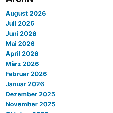
August 2026
Juli 2026
Juni 2026
Mai 2026
April 2026
März 2026
Februar 2026
Januar 2026
Dezember 2025
November 2025