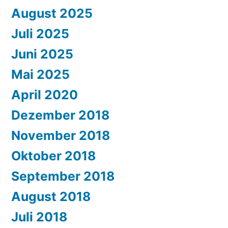
August 2025
Juli 2025
Juni 2025
Mai 2025
April 2020
Dezember 2018
November 2018
Oktober 2018
September 2018
August 2018
Juli 2018