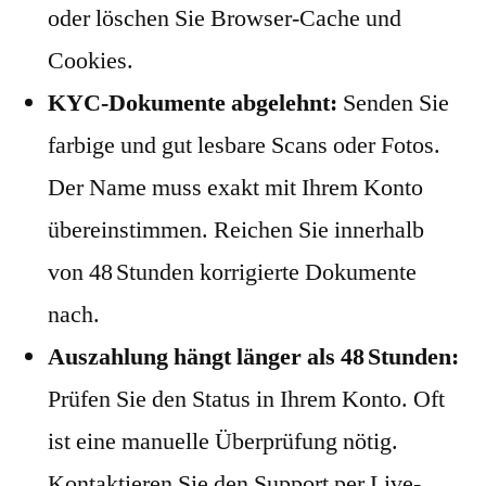
oder löschen Sie Browser-Cache und
Cookies.
KYC-Dokumente abgelehnt:
Senden Sie
farbige und gut lesbare Scans oder Fotos.
Der Name muss exakt mit Ihrem Konto
übereinstimmen. Reichen Sie innerhalb
von 48 Stunden korrigierte Dokumente
nach.
Auszahlung hängt länger als 48 Stunden:
Prüfen Sie den Status in Ihrem Konto. Oft
ist eine manuelle Überprüfung nötig.
Kontaktieren Sie den Support per Live-