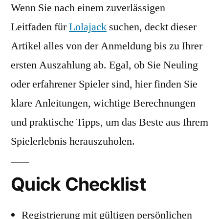
Wenn Sie nach einem zuverlässigen
Leitfaden für
Lolajack
suchen, deckt dieser
Artikel alles von der Anmeldung bis zu Ihrer
ersten Auszahlung ab. Egal, ob Sie Neuling
oder erfahrener Spieler sind, hier finden Sie
klare Anleitungen, wichtige Berechnungen
und praktische Tipps, um das Beste aus Ihrem
Spielerlebnis herauszuholen.
Quick Checklist
Registrierung mit gültigen persönlichen