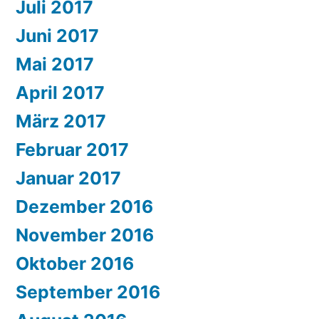
Juli 2017
Juni 2017
Mai 2017
April 2017
März 2017
Februar 2017
Januar 2017
Dezember 2016
November 2016
Oktober 2016
September 2016