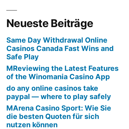
Neueste Beiträge
Same Day Withdrawal Online
Casinos Canada Fast Wins and
Safe Play
MReviewing the Latest Features
of the Winomania Casino App
do any online casinos take
paypal — where to play safely
MArena Casino Sport: Wie Sie
die besten Quoten für sich
nutzen können