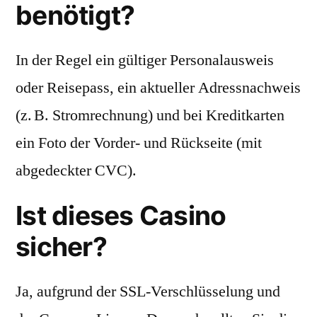
benötigt?
In der Regel ein gültiger Personalausweis
oder Reisepass, ein aktueller Adressnachweis
(z. B. Stromrechnung) und bei Kreditkarten
ein Foto der Vorder- und Rückseite (mit
abgedeckter CVC).
Ist dieses Casino
sicher?
Ja, aufgrund der SSL-Verschlüsselung und