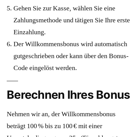
Gehen Sie zur Kasse, wählen Sie eine
Zahlungsmethode und tätigen Sie Ihre erste
Einzahlung.
Der Willkommensbonus wird automatisch
gutgeschrieben oder kann über den Bonus-
Code eingelöst werden.
Berechnen Ihres Bonus
Nehmen wir an, der Willkommensbonus
beträgt 100 % bis zu 100 € mit einer