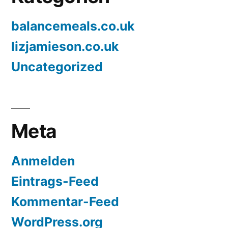
balancemeals.co.uk
lizjamieson.co.uk
Uncategorized
Meta
Anmelden
Eintrags-Feed
Kommentar-Feed
WordPress.org