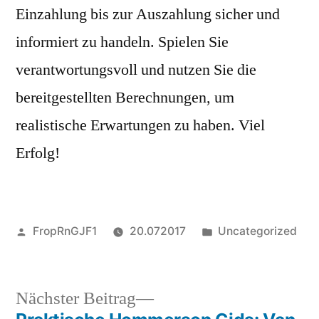
Einzahlung bis zur Auszahlung sicher und
informiert zu handeln. Spielen Sie
verantwortungsvoll und nutzen Sie die
bereitgestellten Berechnungen, um
realistische Erwartungen zu haben. Viel
Erfolg!
Veröffentlicht
Veröffentlicht
FropRnGJF1
20.072017
Uncategorized
von
in
Nächster
Nächster Beitrag