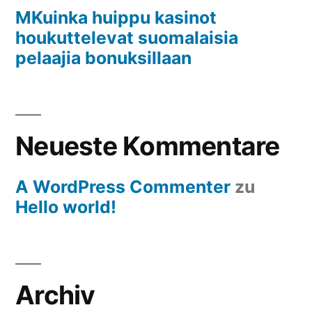
MKuinka huippu kasinot
houkuttelevat suomalaisia
pelaajia bonuksillaan
Neueste Kommentare
A WordPress Commenter
zu
Hello world!
Archiv