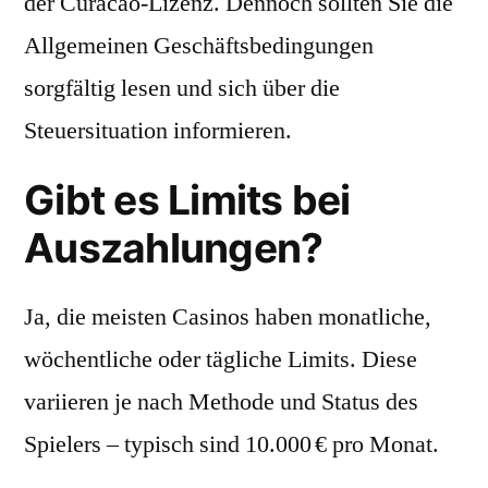
der Curacao-Lizenz. Dennoch sollten Sie die
Allgemeinen Geschäftsbedingungen
sorgfältig lesen und sich über die
Steuersituation informieren.
Gibt es Limits bei
Auszahlungen?
Ja, die meisten Casinos haben monatliche,
wöchentliche oder tägliche Limits. Diese
variieren je nach Methode und Status des
Spielers – typisch sind 10.000 € pro Monat.