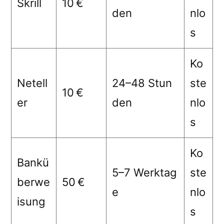
Skrill
10 €
den
nlo
s
Ko
Netell
24–48 Stun
ste
10 €
er
den
nlo
s
Ko
Bankü
5–7 Werktag
ste
berwe
50 €
e
nlo
isung
s