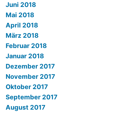
Juni 2018
Mai 2018
April 2018
März 2018
Februar 2018
Januar 2018
Dezember 2017
November 2017
Oktober 2017
September 2017
August 2017