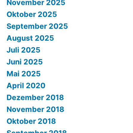
November 2025
Oktober 2025
September 2025
August 2025
Juli 2025
Juni 2025
Mai 2025
April 2020
Dezember 2018
November 2018
Oktober 2018