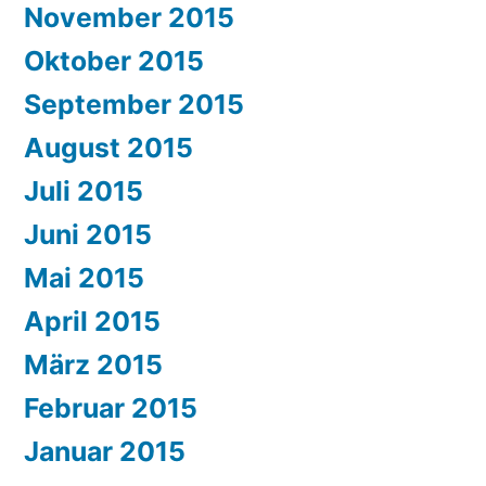
November 2015
Oktober 2015
September 2015
August 2015
Juli 2015
Juni 2015
Mai 2015
April 2015
März 2015
Februar 2015
Januar 2015