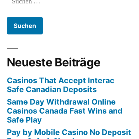
nach:
Neueste Beiträge
Casinos That Accept Interac
Safe Canadian Deposits
Same Day Withdrawal Online
Casinos Canada Fast Wins and
Safe Play
Pay by Mobile Casino No Deposit