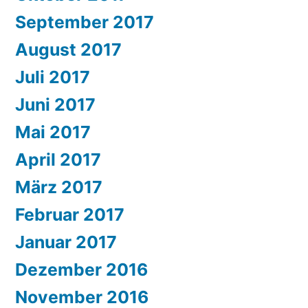
September 2017
August 2017
Juli 2017
Juni 2017
Mai 2017
April 2017
März 2017
Februar 2017
Januar 2017
Dezember 2016
November 2016