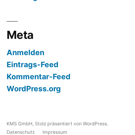
Meta
Anmelden
Eintrags-Feed
Kommentar-Feed
WordPress.org
KMS GmbH
,
Stolz präsentiert von WordPress.
Datenschutz
Impressum