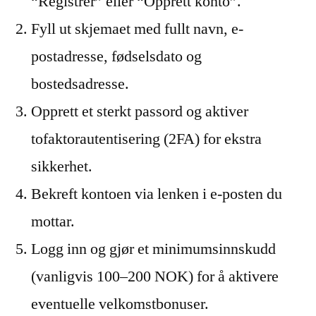
“Registrer” eller “Opprett konto”.
Fyll ut skjemaet med fullt navn, e-
postadresse, fødselsdato og
bostedsadresse.
Opprett et sterkt passord og aktiver
tofaktorautentisering (2FA) for ekstra
sikkerhet.
Bekreft kontoen via lenken i e-posten du
mottar.
Logg inn og gjør et minimumsinnskudd
(vanligvis 100–200 NOK) for å aktivere
eventuelle velkomstbonuser.