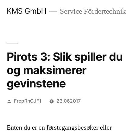
Zum
KMS GmbH
Service Fördertechnik
Inhalt
springen
Pirots 3: Slik spiller du
og maksimerer
gevinstene
Veröffentlicht
FropRnGJF1
23.062017
von
Enten du er en førstegangsbesøker eller