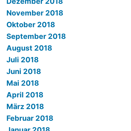
Dezember 2018
November 2018
Oktober 2018
September 2018
August 2018
Juli 2018
Juni 2018
Mai 2018
April 2018
März 2018
Februar 2018
Januar 2018