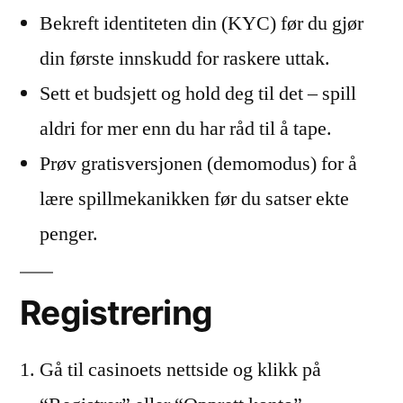
Bekreft identiteten din (KYC) før du gjør
din første innskudd for raskere uttak.
Sett et budsjett og hold deg til det – spill
aldri for mer enn du har råd til å tape.
Prøv gratisversjonen (demomodus) for å
lære spillmekanikken før du satser ekte
penger.
Registrering
Gå til casinoets nettside og klikk på