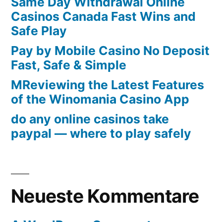
Same Day Withdrawal Online
Casinos Canada Fast Wins and
Safe Play
Pay by Mobile Casino No Deposit
Fast, Safe & Simple
MReviewing the Latest Features
of the Winomania Casino App
do any online casinos take
paypal — where to play safely
Neueste Kommentare