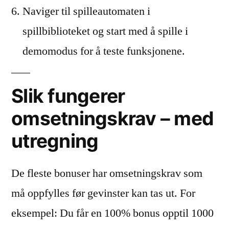
Naviger til spilleautomaten i
spillbiblioteket og start med å spille i
demomodus for å teste funksjonene.
Slik fungerer
omsetningskrav – med
utregning
De fleste bonuser har omsetningskrav som
må oppfylles før gevinster kan tas ut. For
eksempel: Du får en 100% bonus opptil 1000