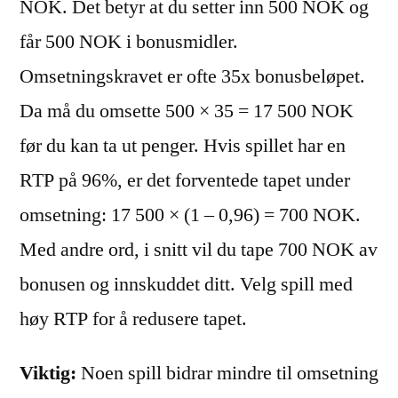
NOK. Det betyr at du setter inn 500 NOK og
får 500 NOK i bonusmidler.
Omsetningskravet er ofte 35x bonusbeløpet.
Da må du omsette 500 × 35 = 17 500 NOK
før du kan ta ut penger. Hvis spillet har en
RTP på 96%, er det forventede tapet under
omsetning: 17 500 × (1 – 0,96) = 700 NOK.
Med andre ord, i snitt vil du tape 700 NOK av
bonusen og innskuddet ditt. Velg spill med
høy RTP for å redusere tapet.
Viktig:
Noen spill bidrar mindre til omsetning