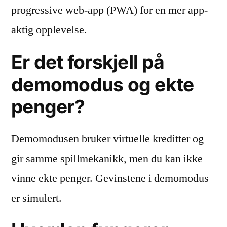
progressive web-app (PWA) for en mer app-
aktig opplevelse.
Er det forskjell på
demomodus og ekte
penger?
Demomodusen bruker virtuelle kreditter og
gir samme spillmekanikk, men du kan ikke
vinne ekte penger. Gevinstene i demomodus
er simulert.