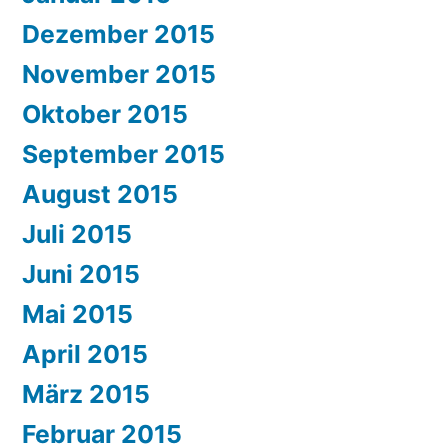
Dezember 2015
November 2015
Oktober 2015
September 2015
August 2015
Juli 2015
Juni 2015
Mai 2015
April 2015
März 2015
Februar 2015