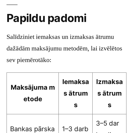
Papildu padomi
Salīdziniet iemaksas un izmaksas ātrumu
dažādām maksājumu metodēm, lai izvēlētos
sev piemērotāko:
Iemaksa
Izmaksa
Maksājuma m
s ātrum
s ātrum
etode
s
s
3–5 dar
Bankas pārska
1–3 darb