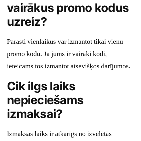
vairākus promo kodus
uzreiz?
Parasti vienlaikus var izmantot tikai vienu
promo kodu. Ja jums ir vairāki kodi,
ieteicams tos izmantot atsevišķos darījumos.
Cik ilgs laiks
nepieciešams
izmaksai?
Izmaksas laiks ir atkarīgs no izvēlētās