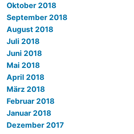
Oktober 2018
September 2018
August 2018
Juli 2018
Juni 2018
Mai 2018
April 2018
März 2018
Februar 2018
Januar 2018
Dezember 2017