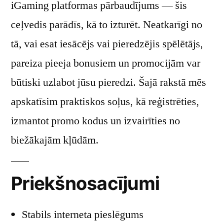
iGaming platformas pārbaudījums — šis
ceļvedis parādīs, kā to izturēt. Neatkarīgi no
tā, vai esat iesācējs vai pieredzējis spēlētājs,
pareiza pieeja bonusiem un promocijām var
būtiski uzlabot jūsu pieredzi. Šajā rakstā mēs
apskatīsim praktiskos soļus, kā reģistrēties,
izmantot promo kodus un izvairīties no
biežākajām kļūdām.
Priekšnosacījumi
Stabils interneta pieslēgums