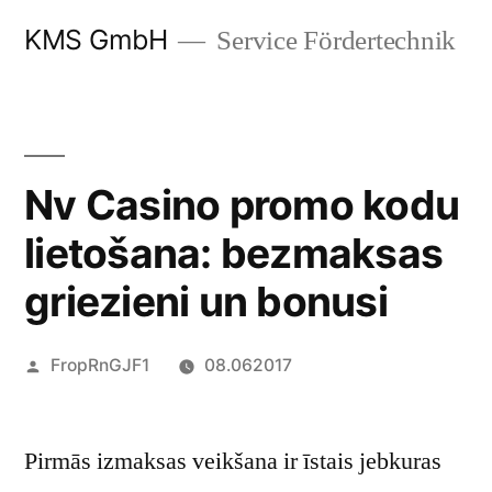
Zum
KMS GmbH
Service Fördertechnik
Inhalt
springen
Nv Casino promo kodu
lietošana: bezmaksas
griezieni un bonusi
Veröffentlicht
FropRnGJF1
08.062017
von
Pirmās izmaksas veikšana ir īstais jebkuras