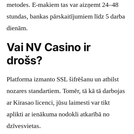
metodes. E-makiem tas var aizņemt 24–48
stundas, bankas pārskaitījumiem līdz 5 darba
dienām.
Vai NV Casino ir
drošs?
Platforma izmanto SSL šifrēšanu un atbilst
nozares standartiem. Tomēr, tā kā tā darbojas
ar Kirasao licenci, jūsu laimesti var tikt
aplikti ar ienākuma nodokli atkarībā no
dzīvesvietas.