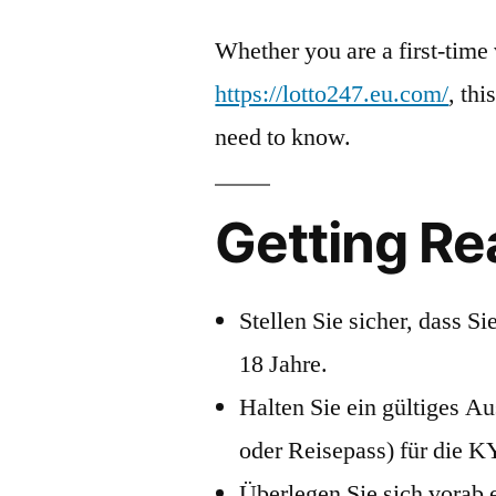
Whether you are a first-time v
https://lotto247.eu.com/
, thi
need to know.
Getting R
Stellen Sie sicher, dass Si
18 Jahre.
Halten Sie ein gültiges A
oder Reisepass) für die 
Überlegen Sie sich vorab 