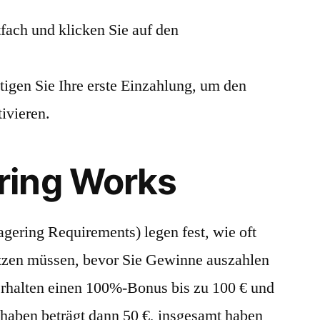
tfach und klicken Sie auf den
tigen Sie Ihre erste Einzahlung, um den
ivieren.
ing Works
ering Requirements) legen fest, wie oft
tzen müssen, bevor Sie Gewinne auszahlen
halten einen 100%-Bonus bis zu 100 € und
thaben beträgt dann 50 €, insgesamt haben