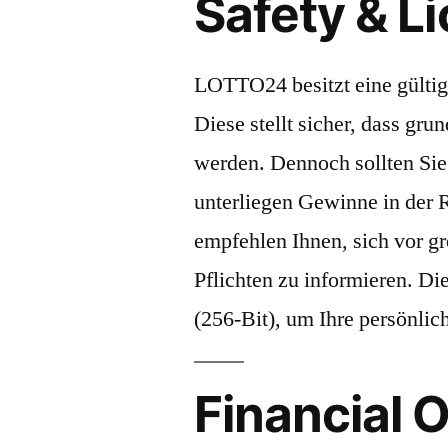
Safety & L
LOTTO24 besitzt eine gülti
Diese stellt sicher, dass gr
werden. Dennoch sollten Sie
unterliegen Gewinne in der 
empfehlen Ihnen, sich vor g
Pflichten zu informieren. D
(256-Bit), um Ihre persönlic
Financial 