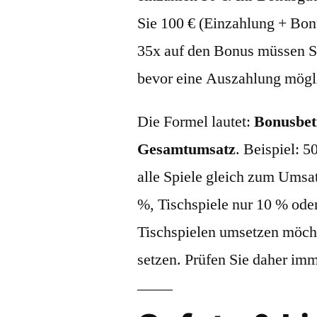
Sie 100 € (Einzahlung + Bo
35x auf den Bonus müssen Si
bevor eine Auszahlung mögli
Die Formel lautet:
Bonusbet
Gesamtumsatz
. Beispiel: 5
alle Spiele gleich zum Umsat
%, Tischspiele nur 10 % ode
Tischspielen umsetzen möcht
setzen. Prüfen Sie daher i