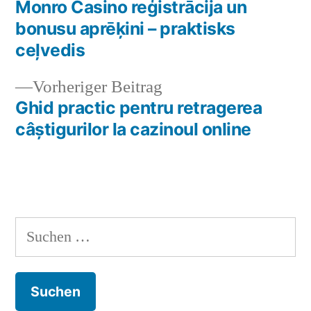
Beitrag:
Monro Casino reģistrācija un
Beitragsnavigation
bonusu aprēķini – praktisks
ceļvedis
Vorheriger
Vorheriger Beitrag
Beitrag:
Ghid practic pentru retragerea
câștigurilor la cazinoul online
Suchen
nach: