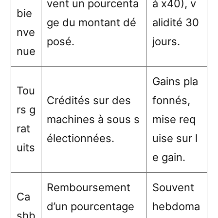
vent un pourcenta
à x40), v
bie
ge du montant dé
alidité 30
nve
posé.
jours.
nue
Gains pla
Tou
Crédités sur des
fonnés,
rs g
machines à sous s
mise req
rat
électionnées.
uise sur l
uits
e gain.
Remboursement
Souvent
Ca
d’un pourcentage
hebdoma
shb