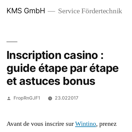
Zum
KMS GmbH
Service Fördertechnik
Inhalt
springen
Inscription casino :
guide étape par étape
et astuces bonus
Veröffentlicht
FropRnGJF1
23.022017
von
Avant de vous inscrire sur
Wintino
, prenez