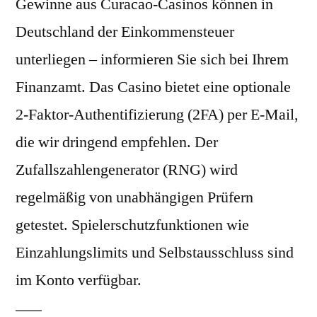
Gewinne aus Curacao-Casinos können in
Deutschland der Einkommensteuer
unterliegen – informieren Sie sich bei Ihrem
Finanzamt. Das Casino bietet eine optionale
2-Faktor-Authentifizierung (2FA) per E-Mail,
die wir dringend empfehlen. Der
Zufallszahlengenerator (RNG) wird
regelmäßig von unabhängigen Prüfern
getestet. Spielerschutzfunktionen wie
Einzahlungslimits und Selbstausschluss sind
im Konto verfügbar.