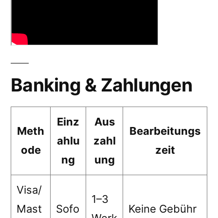
Banking & Zahlungen
Einz
Aus
Meth
Bearbeitungs
ahlu
zahl
ode
zeit
ng
ung
Visa/
1–3
Mast
Sofo
Keine Gebühr