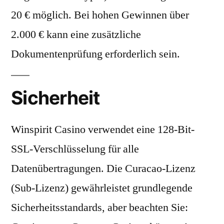
20 € möglich. Bei hohen Gewinnen über
2.000 € kann eine zusätzliche
Dokumentenprüfung erforderlich sein.
Sicherheit
Winspirit Casino verwendet eine 128-Bit-
SSL-Verschlüsselung für alle
Datenübertragungen. Die Curacao-Lizenz
(Sub-Lizenz) gewährleistet grundlegende
Sicherheitsstandards, aber beachten Sie: