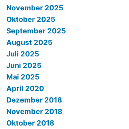
November 2025
Oktober 2025
September 2025
August 2025
Juli 2025
Juni 2025
Mai 2025
April 2020
Dezember 2018
November 2018
Oktober 2018