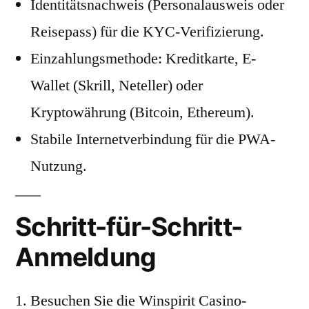
Identitätsnachweis (Personalausweis oder
Reisepass) für die KYC-Verifizierung.
Einzahlungsmethode: Kreditkarte, E-
Wallet (Skrill, Neteller) oder
Kryptowährung (Bitcoin, Ethereum).
Stabile Internetverbindung für die PWA-
Nutzung.
Schritt-für-Schritt-
Anmeldung
Besuchen Sie die Winspirit Casino-