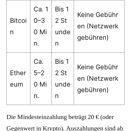
Ca. 1
Bis 1
Keine Gebühr
Bitcoi
0–3
2 St
en (Netzwerk
n
0 Mi
unde
gebühren)
n.
n
Ca.
Bis 1
Keine Gebühr
Ether
5–2
2 St
en (Netzwerk
eum
0 Mi
unde
gebühren)
n.
n
Die Mindesteinzahlung beträgt 20 € (oder
Gegenwert in Krypto). Auszahlungen sind ab