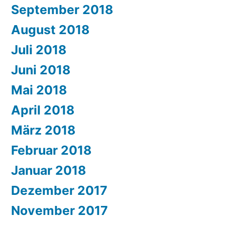
September 2018
August 2018
Juli 2018
Juni 2018
Mai 2018
April 2018
März 2018
Februar 2018
Januar 2018
Dezember 2017
November 2017