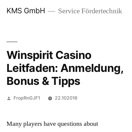
Zum
KMS GmbH
Service Fördertechnik
Inhalt
springen
Winspirit Casino
Leitfaden: Anmeldung,
Bonus & Tipps
Veröffentlicht
FropRnGJF1
22.102016
von
Many players have questions about