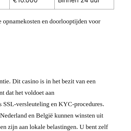
€10.000
Binnen 24 uur
e opnamekosten en doorlooptijden voor
ntie. Dit casino is in het bezit van een
nt dat het voldoet aan
ls SSL-versleuteling en KYC-procedures.
 Nederland en België kunnen winsten uit
n zijn aan lokale belastingen. U bent zelf