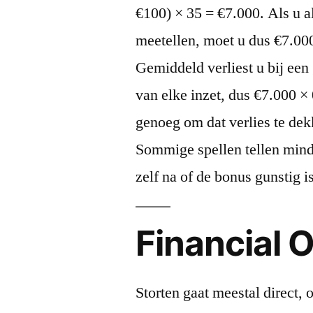
€100) × 35 = €7.000. Als u a
meetellen, moet u dus €7.00
Gemiddeld verliest u bij e
van elke inzet, dus €7.000 ×
genoeg om dat verlies te dek
Sommige spellen tellen minde
zelf na of de bonus gunstig is
Financial 
Storten gaat meestal direct,