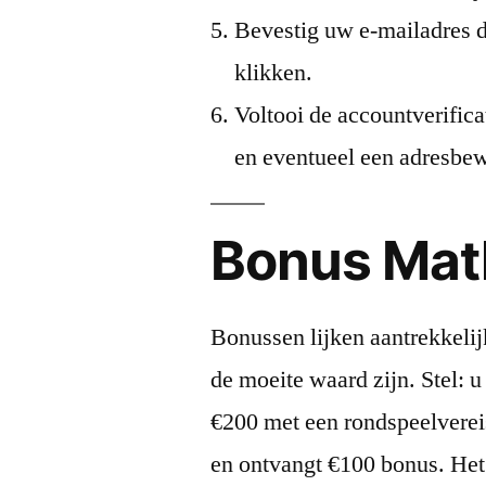
Bevestig uw e-mailadres d
klikken.
Voltooi de accountverifica
en eventueel een adresbew
Bonus Mat
Bonussen lijken aantrekkelij
de moeite waard zijn. Stel:
€200 met een rondspeelvereis
en ontvangt €100 bonus. Het 