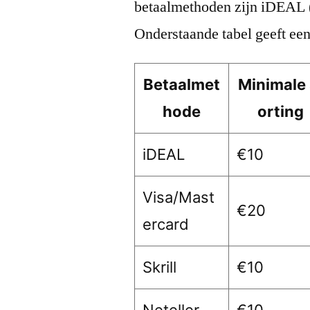
betaalmethoden zijn iDEAL (a
Onderstaande tabel geeft een
Betaalmet
Minimale 
hode
orting
iDEAL
€10
Visa/Mast
€20
ercard
Skrill
€10