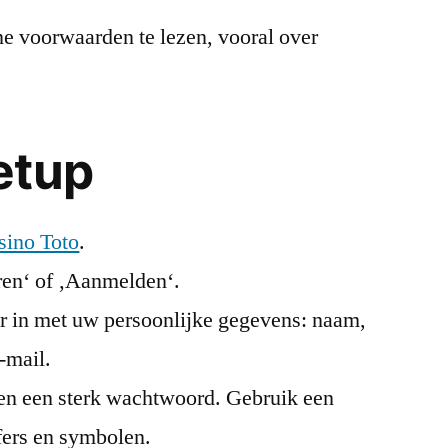
e voorwaarden te lezen, vooral over
etup
sino Toto
.
ren‘ of ‚Aanmelden‘.
ier in met uw persoonlijke gegevens: naam,
-mail.
en een sterk wachtwoord. Gebruik een
jfers en symbolen.