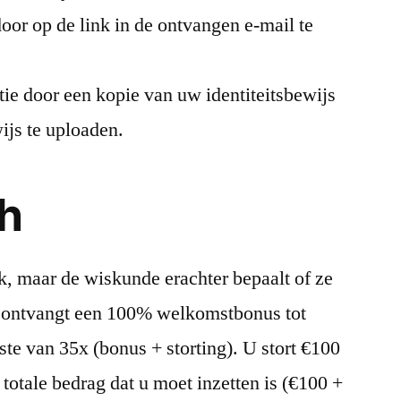
oor op de link in de ontvangen e-mail te
tie door een kopie van uw identiteitsbewijs
ijs te uploaden.
h
k, maar de wiskunde erachter bepaalt of ze
 u ontvangt een 100% welkomstbonus tot
te van 35x (bonus + storting). U stort €100
totale bedrag dat u moet inzetten is (€100 +