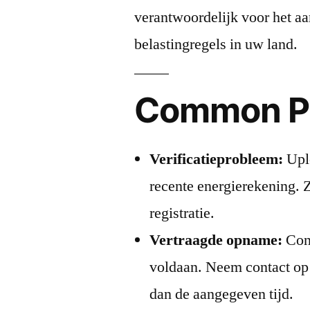
verantwoordelijk voor het aa
belastingregels in uw land.
Common Pr
Verificatieprobleem:
Uplo
recente energierekening.
registratie.
Vertraagde opname:
Cont
voldaan. Neem contact op 
dan de aangegeven tijd.