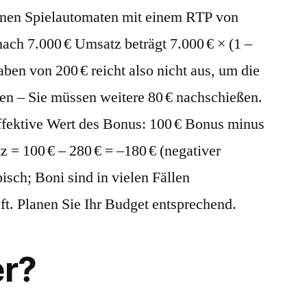
nen Spielautomaten mit einem RTP von
nach 7.000 € Umsatz beträgt 7.000 € × (1 –
aben von 200 € reicht also nicht aus, um die
en – Sie müssen weitere 80 € nachschießen.
effektive Wert des Bonus: 100 € Bonus minus
z = 100 € – 280 € = –180 € (negativer
isch; Boni sind in vielen Fällen
ft. Planen Sie Ihr Budget entsprechend.
er?