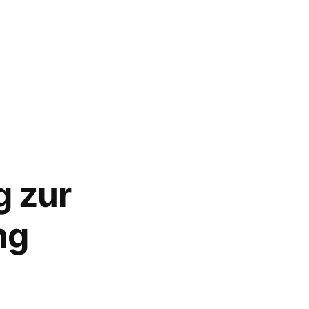
g zur
ng