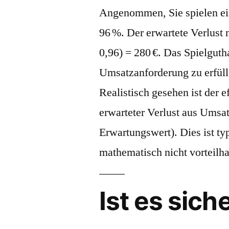
Angenommen, Sie spielen ei
96 %. Der erwartete Verlust 
0,96) = 280 €. Das Spielguth
Umsatzanforderung zu erfüll
Realistisch gesehen ist der 
erwarteter Verlust aus Umsat
Erwartungswert). Dies ist typ
mathematisch nicht vorteilha
Ist es sich