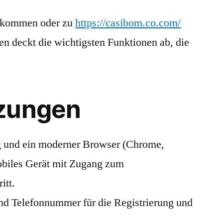
l kommen oder zu
https://casibom.co.com/
en deckt die wichtigsten Funktionen ab, die
zungen
ng und ein moderner Browser (Chrome,
obiles Gerät mit Zugang zum
itt.
nd Telefonnummer für die Registrierung und