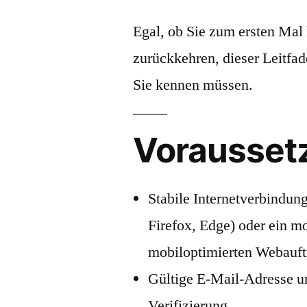
Egal, ob Sie zum ersten Ma
zurückkehren, dieser Leitfad
Sie kennen müssen.
Vorausset
Stabile Internetverbindu
Firefox, Edge) oder ein m
mobiloptimierten Webauftr
Gültige E‑Mail-Adresse u
Verifizierung.