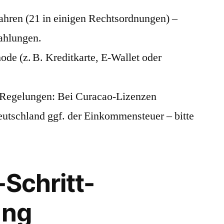
ahren (21 in einigen Rechtsordnungen) –
ahlungen.
de (z. B. Kreditkarte, E‑Wallet oder
n Regelungen: Bei Curacao‑Lizenzen
utschland ggf. der Einkommensteuer – bitte
-Schritt-
ung