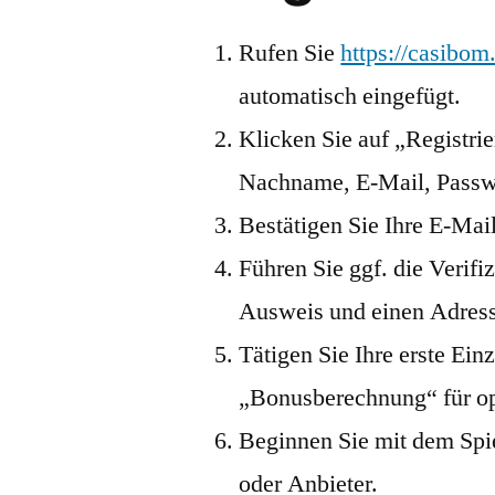
Rufen Sie
https://casibom
automatisch eingefügt.
Klicken Sie auf „Registrie
Nachname, E‑Mail, Passw
Bestätigen Sie Ihre E‑Mai
Führen Sie ggf. die Verifi
Ausweis und einen Adres
Tätigen Sie Ihre erste Ein
„Bonusberechnung“ für op
Beginnen Sie mit dem Spie
oder Anbieter.