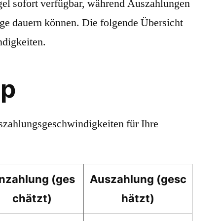
gel sofort verfügbar, während Auszahlungen
ge dauern können. Die folgende Übersicht
ndigkeiten.
pp
szahlungsgeschwindigkeiten für Ihre
inzahlung (ges
Auszahlung (gesc
chätzt)
hätzt)