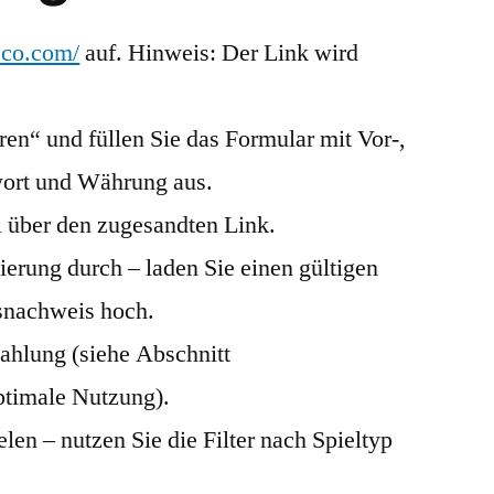
.co.com/
auf. Hinweis: Der Link wird
ren“ und füllen Sie das Formular mit Vor‑,
ort und Währung aus.
l über den zugesandten Link.
zierung durch – laden Sie einen gültigen
snachweis hoch.
zahlung (siehe Abschnitt
timale Nutzung).
len – nutzen Sie die Filter nach Spieltyp