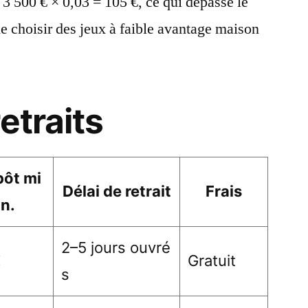
e 3 500 € × 0,03 = 105 €, ce qui dépasse le
de choisir des jeux à faible avantage maison
etraits
ôt mi
Délai de retrait
Frais
n.
2–5 jours ouvré
€
Gratuit
s