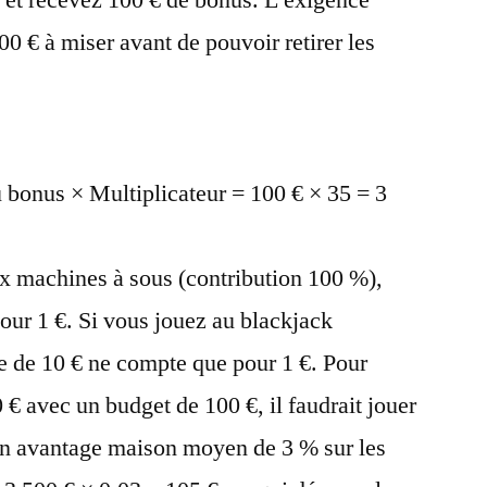
 et recevez 100 € de bonus. L’exigence
00 € à miser avant de pouvoir retirer les
 bonus × Multiplicateur = 100 € × 35 = 3
x machines à sous (contribution 100 %),
ur 1 €. Si vous jouez au blackjack
e de 10 € ne compte que pour 1 €. Pour
 € avec un budget de 100 €, il faudrait jouer
un avantage maison moyen de 3 % sur les