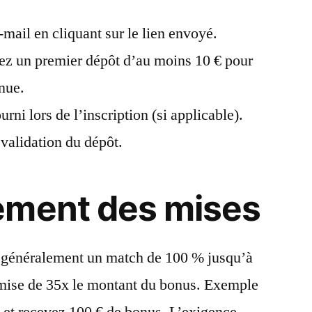
mail en cliquant sur le lien envoyé.
ez un premier dépôt d’au moins 10 € pour
nue.
rni lors de l’inscription (si applicable).
validation du dépôt.
ement des mises
 généralement un match de 100 % jusqu’à
mise de 35x le montant du bonus. Exemple