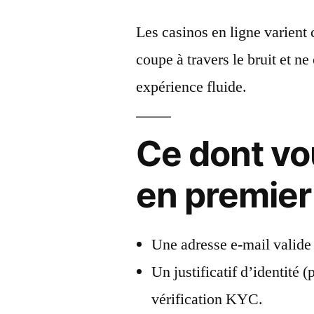
Les casinos en ligne varient
coupe à travers le bruit et 
expérience fluide.
Ce dont vo
en premier
Une adresse e-mail valide
Un justificatif d’identité (
vérification KYC.