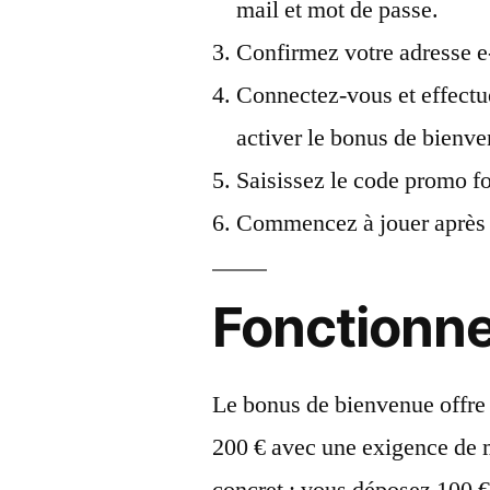
mail et mot de passe.
Confirmez votre adresse e-
Connectez-vous et effectu
activer le bonus de bienve
Saisissez le code promo fou
Commencez à jouer après 
Fonctionn
Le bonus de bienvenue offre
200 € avec une exigence de 