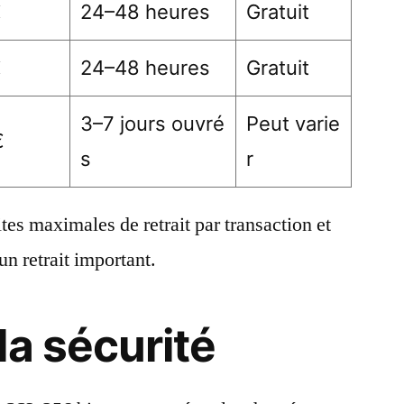
€
24–48 heures
Gratuit
€
24–48 heures
Gratuit
3–7 jours ouvré
Peut varie
€
s
r
ites maximales de retrait par transaction et
n retrait important.
la sécurité