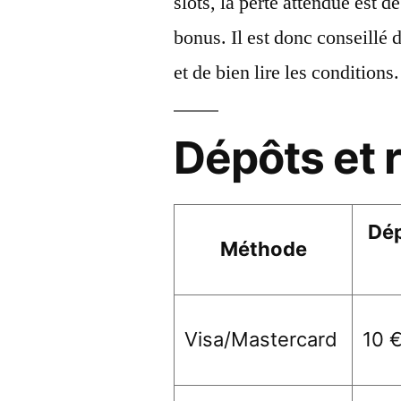
slots, la perte attendue est d
bonus. Il est donc conseillé 
et de bien lire les conditions.
Dépôts et r
Dép
Méthode
Visa/Mastercard
10 