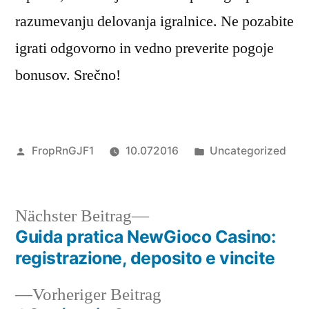
razumevanju delovanja igralnice. Ne pozabite
igrati odgovorno in vedno preverite pogoje
bonusov. Srečno!
Veröffentlicht
Veröffentlicht
FropRnGJF1
10.072016
Uncategorized
von
in
Nächster
Nächster Beitrag
Beitrag:
Guida pratica NewGioco Casino:
Beitragsnavigation
registrazione, deposito e vincite
Vorheriger
Vorheriger Beitrag