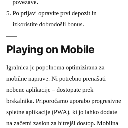
povezave.
Po prijavi opravite prvi depozit in
izkoristite dobrodošli bonus.
Playing on Mobile
Igralnica je popolnoma optimizirana za
mobilne naprave. Ni potrebno prenašati
nobene aplikacije – dostopate prek
brskalnika. Priporočamo uporabo progresivne
spletne aplikacije (PWA), ki jo lahko dodate
na začetni zaslon za hitrejši dostop. Mobilna