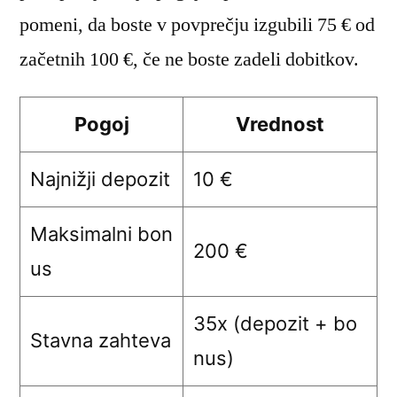
pomeni, da boste v povprečju izgubili 75 € od
začetnih 100 €, če ne boste zadeli dobitkov.
Pogoj
Vrednost
Najnižji depozit
10 €
Maksimalni bon
200 €
us
35x (depozit + bo
Stavna zahteva
nus)