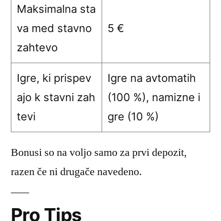
Maksimalna sta
va med stavno
5 €
zahtevo
Igre, ki prispev
Igre na avtomatih
ajo k stavni zah
(100 %), namizne i
tevi
gre (10 %)
Bonusi so na voljo samo za prvi depozit,
razen če ni drugače navedeno.
Pro Tips