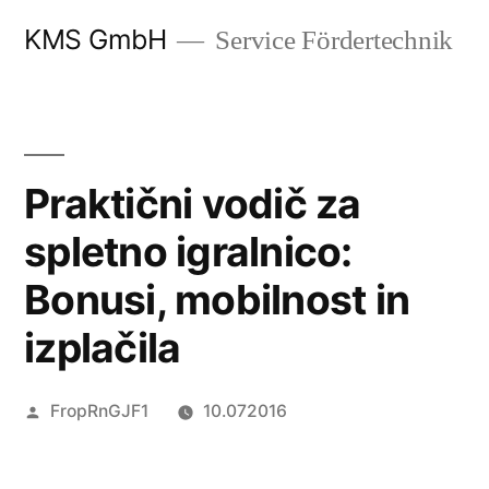
Zum
KMS GmbH
Service Fördertechnik
Inhalt
springen
Praktični vodič za
spletno igralnico:
Bonusi, mobilnost in
izplačila
Veröffentlicht
FropRnGJF1
10.072016
von