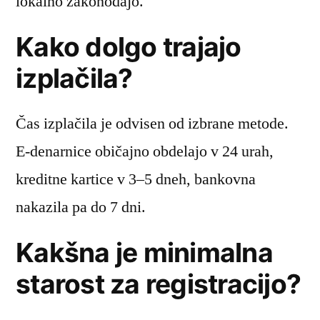
lokalno zakonodajo.
Kako dolgo trajajo
izplačila?
Čas izplačila je odvisen od izbrane metode.
E-denarnice običajno obdelajo v 24 urah,
kreditne kartice v 3–5 dneh, bankovna
nakazila pa do 7 dni.
Kakšna je minimalna
starost za registracijo?