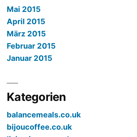
Mai 2015
April 2015
März 2015
Februar 2015
Januar 2015
Kategorien
balancemeals.co.uk
bijoucoffee.co.uk