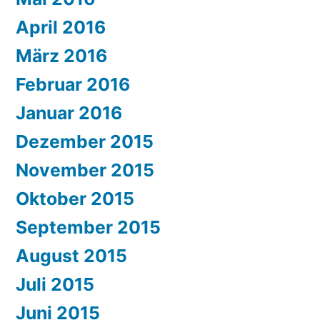
April 2016
März 2016
Februar 2016
Januar 2016
Dezember 2015
November 2015
Oktober 2015
September 2015
August 2015
Juli 2015
Juni 2015