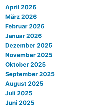
April 2026
März 2026
Februar 2026
Januar 2026
Dezember 2025
November 2025
Oktober 2025
September 2025
August 2025
Juli 2025
Juni 2025