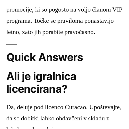
promocije, ki so pogosto na voljo članom VIP
programa. Točke se praviloma ponastavijo
letno, zato jih porabite pravočasno.
Quick Answers
Ali je igralnica
licencirana?
Da, deluje pod licenco Curacao. Upoštevajte,
da so dobitki lahko obdavčeni v skladu z