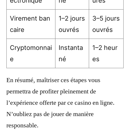
ectronique
né
ures
Virement ban
1–2 jours
3–5 jours
caire
ouvrés
ouvrés
Cryptomonnai
Instanta
1–2 heur
e
né
es
En résumé, maîtriser ces étapes vous
permettra de profiter pleinement de
l’expérience offerte par ce casino en ligne.
N’oubliez pas de jouer de manière
responsable.