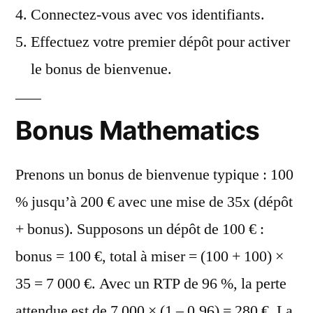
Connectez-vous avec vos identifiants.
Effectuez votre premier dépôt pour activer
le bonus de bienvenue.
Bonus Mathematics
Prenons un bonus de bienvenue typique : 100
% jusqu’à 200 € avec une mise de 35x (dépôt
+ bonus). Supposons un dépôt de 100 € :
bonus = 100 €, total à miser = (100 + 100) ×
35 = 7 000 €. Avec un RTP de 96 %, la perte
attendue est de 7 000 × (1 – 0,96) = 280 €. La