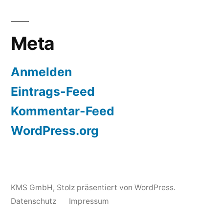
Meta
Anmelden
Eintrags-Feed
Kommentar-Feed
WordPress.org
KMS GmbH
,
Stolz präsentiert von WordPress.
Datenschutz
Impressum