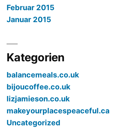
Februar 2015
Januar 2015
Kategorien
balancemeals.co.uk
bijoucoffee.co.uk
lizjamieson.co.uk
makeyourplacespeaceful.ca
Uncategorized