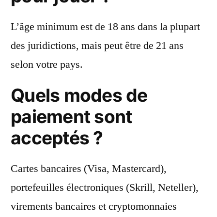
L’âge minimum est de 18 ans dans la plupart
des juridictions, mais peut être de 21 ans
selon votre pays.
Quels modes de
paiement sont
acceptés ?
Cartes bancaires (Visa, Mastercard),
portefeuilles électroniques (Skrill, Neteller),
virements bancaires et cryptomonnaies