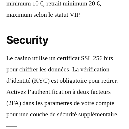
minimum 10 €, retrait minimum 20 €,
maximum selon le statut VIP.
Security
Le casino utilise un certificat SSL 256 bits
pour chiffrer les données. La vérification
d’identité (KYC) est obligatoire pour retirer.
Activez l’authentification à deux facteurs
(2FA) dans les paramètres de votre compte
pour une couche de sécurité supplémentaire.