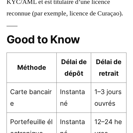
KYC/AML et est titulaire d’une licence
reconnue (par exemple, licence de Curaçao).
Good to Know
Délai de
Délai de
Méthode
dépôt
retrait
Carte bancair
Instanta
1–3 jours
e
né
ouvrés
Portefeuille él
Instanta
12–24 he