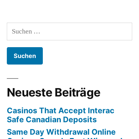
Suchen
nach:
Neueste Beiträge
Casinos That Accept Interac
Safe Canadian Deposits
Same Day Withdrawal Online