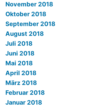
November 2018
Oktober 2018
September 2018
August 2018
Juli 2018
Juni 2018
Mai 2018
April 2018
März 2018
Februar 2018
Januar 2018